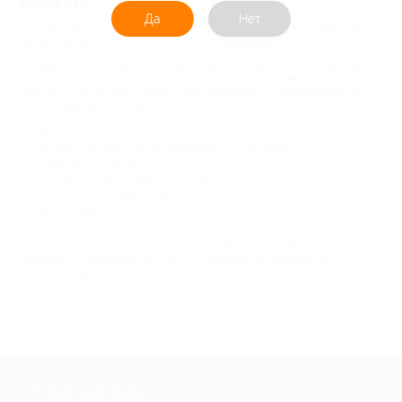
Забота о здоровье с Biglion
Да
Нет
Купоны на МРТ, УЗИ, посещение узкопрофильных специалистов и
лабораторные исследования — на Biglion есть все.
Внимательно изучайте условия акций. Учитывайте, что лечебные и
оздоровительные процедуры, как и хирургическое вмешательство,
требуют консультации врача. Также обязательна предварительная
запись в медицинский центр.
Biglion — это:
Лучшие предложения от проверенных партнеров;
Более 10 000 акций;
Круглосуточная служба поддержки;
Несколько способов оплаты;
Гарантированный возврат купонов.
Новые скидочные предложения появляются каждый день.
Выбирайте подходящие на сайте и в мобильном приложении с
поиском в зависимости от местоположения.
+7 495 649-649-1