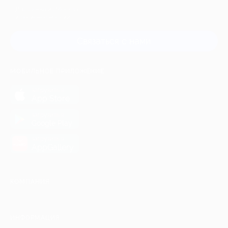
Для звонка из Москвы
и регионов России
Связаться с нами
МОБИЛЬНОЕ ПРИЛОЖЕНИЕ
загрузить в
App Store
загрузить в
Google Play
загрузить в
AppGallery
КОМПАНИЯ
ИНФОРМАЦИЯ