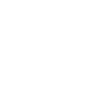
Все виды медицинских процедур со скидкой
Купонный сервис работает с медицинскими центрами и клиниками,
прошедшими финансовую и юридическую проверку. Благодаря
скидкам до 90% цены на обследование в Абакане доступны каждому.
На Biglion есть акции по следующим направлениям:
Гинекология — консультация гинеколога, мазки для исследования,
кольпоскопия;
Урология — прием уролога, андролога, забор биоматериала;
Диагностика — все виды УЗИ, томография, комплексные пакеты
для будущих родителей;
Лазерная коррекция зрения — технология Lasik или Super Lasik;
Лабораторные исследования — биохимические,
микробиологические, гистологические, иммунологические и т. д.;
Стоматология — гигиена полости рта, лечение кариеса,
протезирование, установка брекет-систем и виниров, удаление,
отбеливание и реставрация зубов.
На сайте много выгодных предложений как на комплексное
обследование в Абакане, так и на консультации узкопрофильных
специалистов:
Эндокринолога;
Маммолога;
Кардиолога;
Гастроэнтеролога;