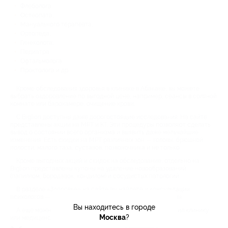
Флеболога;
Остеопата;
Мануального терапевта;
Ортопеда;
Гинеколога;
Педиатра;
Офтальмолога;
Проктолога и др.
Кроме обследования здоровья в клинике в Абакане, вы можете
выбрать оздоровление по выгодной цене, например, сеансы в соляной
комнате или барокамере, очищение крови.
С Biglion доступны даже дорогостоящие исследования. На сайте
представлены акции на МРТ и КТ. Эти процедуры позволяют сделать
вывод о состоянии всего организма и выявить даже мельчайшие
изменения. Есть скидки на МРТ различных зон — головы, брюшной
полости, малого таза, суставов, позвоночника и не только.
Кроме выгодных акций и скидок на обследование, отдельно на
Biglion представлены купоны на удаление новообразований
(папиллом, бородавок, кондилом) и сосудистых патологий.
В разделе «Здоровье» на сайте вы найдете и консультации
психологов — индивидуальные, семейные, очные и онлайн.
Вы находитесь в городе
А еще можно почитать отзывы тех, кто по скидке посетил клинику
Москва
?
или медицинский центр.