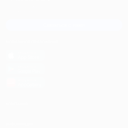
Для звонка из Москвы
и регионов России
Связаться с нами
МОБИЛЬНОЕ ПРИЛОЖЕНИЕ
загрузить в
App Store
загрузить в
Google Play
загрузить в
AppGallery
КОМПАНИЯ
ИНФОРМАЦИЯ