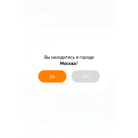
–30%
Отдых с питанием в отеле «Истра Холидей»
4* со скидкой
МОСКОВСКАЯ ОБЛАСТЬ
от 13 300 руб.
Вы находитесь в городе
Куплено 25
Москва
?
Да
Нет
–20%
ДОСТУПНО НА ЛЕТО
Отдых на берегу Черного моря в семейном