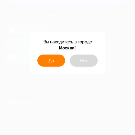
МОБИЛЬНОЕ ПРИЛОЖЕНИЕ
загрузить в
App Store
загрузить в
Вы находитесь в городе
Google Play
Москва
?
загрузить в
AppGallery
Да
Нет
КОМПАНИЯ
ИНФОРМАЦИЯ
ПАРТНЕРАМ