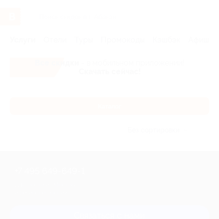
Услуги
Отели
Туры
Промокоды
Кэшбэк
Афиша 
Все скидки
- в мобильном приложении!
Скачать сейчас!
Каталог
Без сортировки
+7 495 649-649-1
Для звонка из Москвы
и регионов России
Связаться с нами