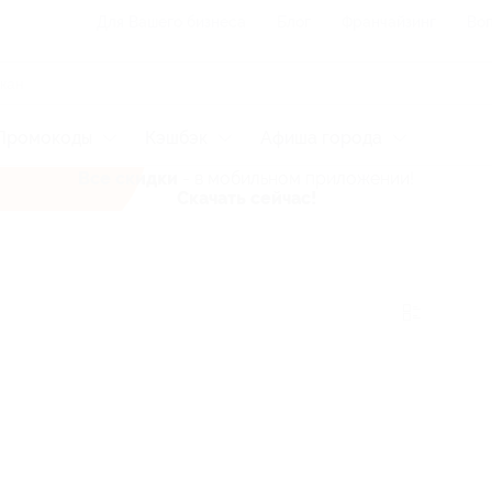
Для Вашего бизнеса
Блог
Франчайзинг
Воп
Промокоды
Кэшбэк
Афиша города
Все скидки
- в мобильном приложении!
Скачать сейчас!