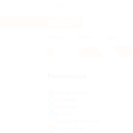
Абакан
Услуги
Отели
Туры
Раменское
Афиша города
Здоровье
Обучение
Фитнес
Товары по купонам
Развлечения