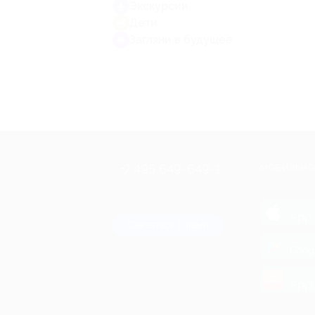
Экскурсии
Дети
Загляни в будущее
+7 495 649-649-1
МОБИЛЬНО
Для звонка из Москвы
и регионов России
загрузи
App 
Связаться с нами
загрузи
Goog
загрузи
AppG