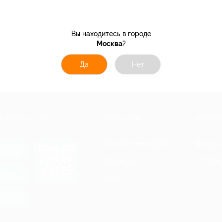
Вы находитесь в городе
Москва
?
Да
Нет
Е ПРИЛОЖЕНИЕ
КОМПАНИЯ
ИНФОР
Как работает Biglion
Вопрос
ть в
Store
Вакансии
Отзывы
ть в
le Play
Блог
ть в
allery