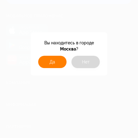
МОБИЛЬНОЕ ПРИЛОЖЕНИЕ
загрузить в
App Store
загрузить в
Вы находитесь в городе
Google Play
Москва
?
загрузить в
AppGallery
Да
Нет
КОМПАНИЯ
ИНФОРМАЦИЯ
ПАРТНЕРАМ