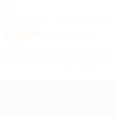
Услуги
Отели
Туры
Промокоды
Кэшбэк
Афиша 
Все скидки
- в мобильном приложении!
Скачать сейчас!
Каталог
Без сортировки
+7 495 649-649-1
Для звонка из Москвы
и регионов России
Связаться с нами