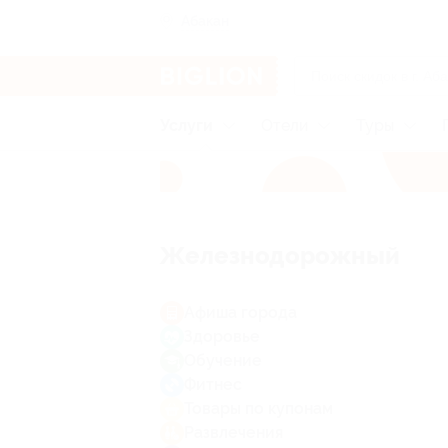
Абакан
Услуги
Отели
Туры
Железнодорожный
Афиша города
Здоровье
Обучение
Фитнес
Товары по купонам
Развлечения