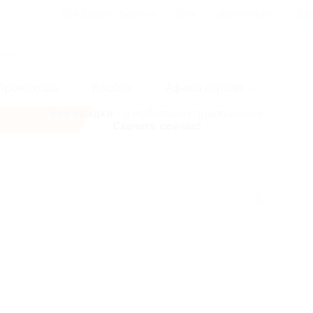
Для Вашего бизнеса
Блог
Франчайзинг
Воп
Промокоды
Кэшбэк
Афиша города
Все скидки
- в мобильном приложении!
Скачать сейчас!