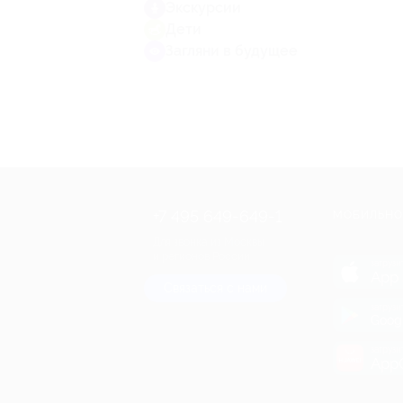
Экскурсии
Дети
Загляни в будущее
+7 495 649-649-1
МОБИЛЬНО
Для звонка из Москвы
и регионов России
загрузи
App 
Связаться с нами
загрузи
Goog
загрузи
AppG