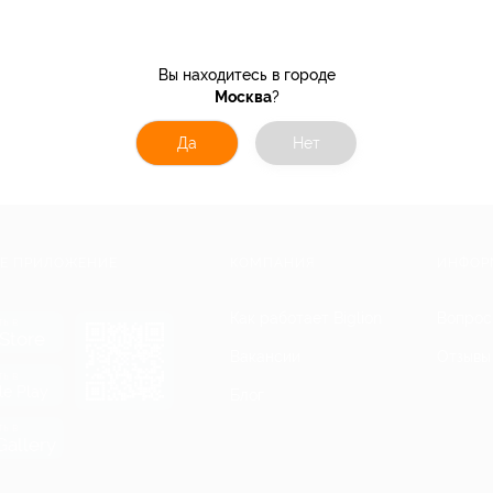
Вы находитесь в городе
Москва
?
Да
Нет
Е ПРИЛОЖЕНИЕ
КОМПАНИЯ
ИНФОР
Как работает Biglion
Вопрос
ть в
Store
Вакансии
Отзывы
ть в
le Play
Блог
ть в
allery