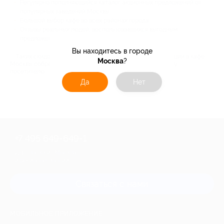
Регулярно пополняющийся каталог акционных предложений от
популярных заведений Москвы;
Большой выбор кафе во всех районах города;
Отзывы реальных людей, воспользовавшихся выгодным
предложением.
Вы находитесь в городе
Таких скидок вы больше не встретите нигде. Лучшие акции в кафе
Москва
?
Москвы собраны на Биглион и доступны каждому нашему
посетителю.
Да
Нет
+7 495 649-649-1
Для звонка из Москвы
и регионов России
Связаться с нами
МОБИЛЬНОЕ ПРИЛОЖЕНИЕ