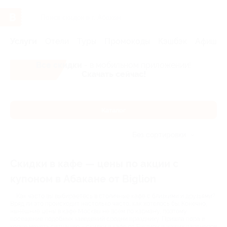
Услуги
Отели
Туры
Промокоды
Кэшбэк
Афиша 
Все скидки
- в мобильном приложении!
Скачать сейчас!
Каталог
Без сортировки
Скидки в кафе — цены по акции с
купоном в Абакане от Biglion
Как часто вы выбираетесь в столичные кафе с близкими и друзьями?
Вряд ли это происходит настолько часто, как хотелось бы. Конечно,
нынешние цены в кафе Москвы не всем по карману, поэтому
посещение подобных заведений сродни празднику. Пришла пора в
корне менять ситуацию – скидки в кафе от Биглион и наших партнеров