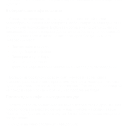
ждут вас!
Выбирай свое кафе по акции
Столичные заведения готовы радовать своих гостей самой
разнообразной кухней. Как говорится, любой каприз за ваши деньги. С
акционными промокодами Biglion вам больше не придется думать о
финансовой стороне вопроса. Достаточно выбрать купон со скидкой
на посещение кафе из числа наших партнеров. Среди них много
интересных мест:
Пивные пабы и кабаки;
Lounge-бары и кофейни;
Пиццерии и суши бары;
Блинные и пироговые;
Трактиры, кафе-пекарни, хинкальные и масса других заведений.
Большой выбор кухонь со всех континентов и частей света,
классные развлекательные программы, уютная атмосфера – что еще
нужно для отличного времяпрепровождения? Только купон со скидкой
на поход в кафе Москвы – с этим у нас проблем не будет.
Промокоды в кафе – выгоднее некуда
Хотите устроить романтический вечер, встретиться с друзьями или
просто покушать вместе с семьей – наши купоны на скидки в кафе
Москвы подойдут для любого случая. Вы не найдете более выгодного
предложения:
Скидки на меню столичных кафе до 50%;