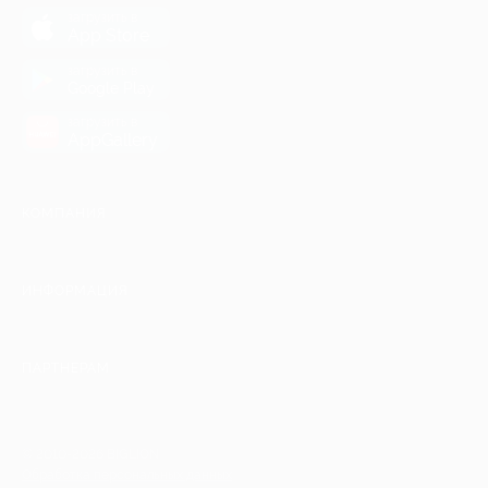
загрузить в
App Store
загрузить в
Google Play
загрузить в
AppGallery
КОМПАНИЯ
ИНФОРМАЦИЯ
ПАРТНЕРАМ
© 2010-2026 BIGLION
Обработка персональных данных