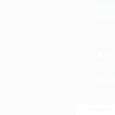
Купит
+7 495 649-649-1
МОБИЛЬНО
Для звонка из Москвы
и регионов России
загрузи
App 
Связаться с нами
загрузи
Goog
загрузи
AppG
© 2010-2026 BIGLION
Обработка персональных данных
Используем кук
Пользовательское соглашение
Оставаясь с нам