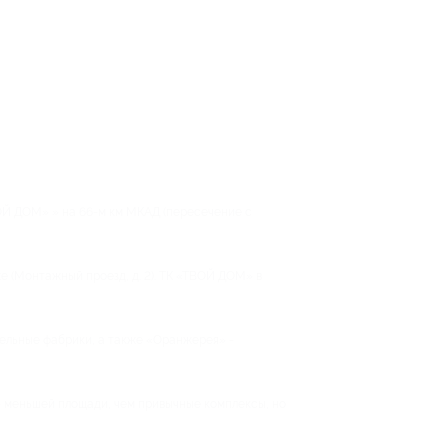
ВОЙ ДОМ» » на 66-м км МКАД (пересечение с
 (Монтажный проезд, д. 2). ТК «ТВОЙ ДОМ» в
ельные фабрики, а также «Оранжерея» -
меньшей площади, чем привычные комплексы, но