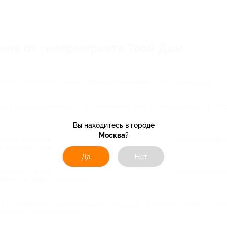
ия от гипермаркета Твой Дом
рмаркет «ТВОЙ ДОМ» на 24-м км МКАД (пересечение с Каширским шоссе).
жил доверие покупателей, и в сентябре 2001 года был открыт второй ТК «Т
Вы находитесь в городе
Москва
?
альную экспансию, открыв двухэтажный гипермаркет «ТВОЙ ДОМ» в Воронеже
м формата «всё для дома».
Да
Нет
ТВОЙ ДОМ», в котором представлены ведущие европейские и российские меб
зивных растений со всего мира.
ДОМ ЭКСПРЕСС» на Минском шоссе – первый из гипермаркетов «ТВОЙ ДОМ» 
глосуточным обслуживанием.