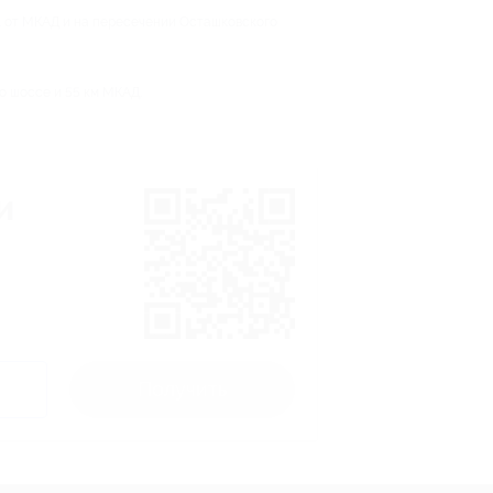
. от МКАД и на пересечении Осташковского
о шоссе и 55 км МКАД.
и
Получить