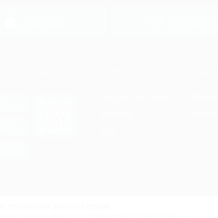
ь
загрузить в
загрузить в
App Store
Google Pla
Е ПРИЛОЖЕНИЕ
КОМПАНИЯ
ИНФОР
Как работает Biglion
Вопрос
ть в
Store
Вакансии
Отзывы
ть в
le Play
Блог
ть в
allery
Гарантия, поддержка
24 часа и возврат средств
и, чтобы сайт работал лучше.
файлов куки.
и, вы соглашаетесь на использование