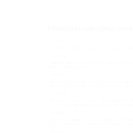
Невероятные предложен
1998 год
12 февраля 1998 года был открыт первый гипе
2001 год
Уникальный формат работы гипермаркета заслу
Волоколамским шоссе).
2009 год
В мае 2009 года компания начала свою регион
Воронеже стал первым в городе торговым центро
2010 год
В «Крокус Сити» открылся второй корпус ТК «
уникальная территория цветов, деревьев, эксклю
2012 год
Открылся гипермаркет нового формата «ТВОЙ 
с тем же широким ассортиментом товаров и кру
2014 год