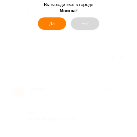
Вы находитесь в городе
Недостатки
Москва
?
-
Да
Нет
Комментарий
-
Отзыв полезен?
Елена И.
★
★
★
★
★
Е
9 лет назад
Достоинства
Очень по домашнему.
Недостатки