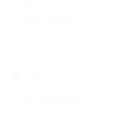
нет
Комментарий
Очень по домашнему.
Отзыв полезен?
Юлия З.
★
★
★
★
★
Ю
9 лет назад
Достоинства
все супер, пицца вкусная
Недостатки
нет