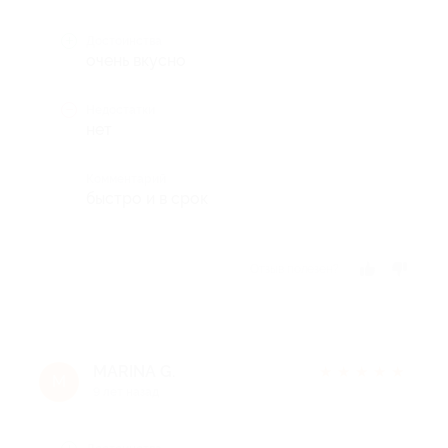
Достоинства
очень вкусно
Недостатки
нет
Комментарий
быстро и в срок
Отзыв полезен?
MARINA G.
★
★
★
★
★
M
9 лет назад