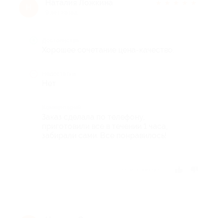
Наталия Ложкина
★
★
★
★
★
Н
9 лет назад
Достоинства
Хорошее сочетание цена-качество.
Недостатки
Нет
Комментарий
Заказ сделала по телефону,
приготовили все в течении 1 часа,
забирали сами. Все понравилось!
Отзыв полезен?