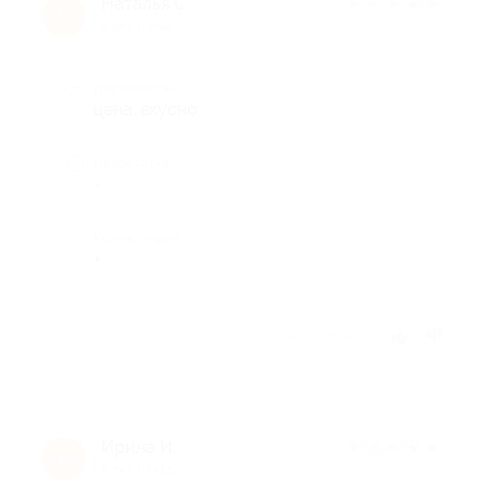
Наталья С.
★
★
★
★
★
Н
9 лет назад
Достоинства
цена, вкусно
Недостатки
-
Комментарий
+
Отзыв полезен?
Ирина И.
★
★
★
★
★
И
9 лет назад