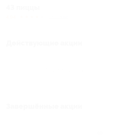
43 пиццы
4.94
★
★
★
★
★
63
отзывa
Действующие акции
Акции отсутствуют
Завершённые акции