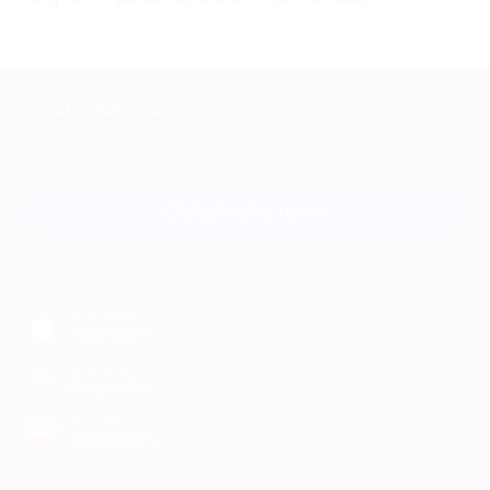
+7 495 649-649-1
Для звонка из Москвы
и регионов России
Связаться с нами
МОБИЛЬНОЕ ПРИЛОЖЕНИЕ
загрузить в
App Store
загрузить в
Google Play
загрузить в
AppGallery