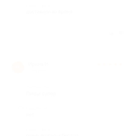
Комментарий
доставили во время
Отзыв полезен?
Ирина И.
★
★
★
★
★
И
9 лет назад
Достоинства
Пицца супер
Недостатки
нет
Комментарий
очень вкусно и быстро