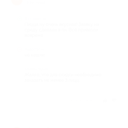
9 лет назад
Достоинства
Пицца ну очень вкусная! Заявку на
среду сделали в пн. Всё привезли
вовремя
Недостатки
не нашли
Комментарий
Жалко, что для скидки необходимо
заказать не менее 3 пицц.
Отзыв полезен?