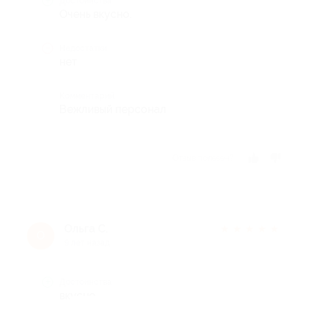
Достоинства
Очень вкусно.
Недостатки
нет
Комментарий
Вежливый персонал
Отзыв полезен?
Ольга С.
★
★
★
★
★
О
9 лет назад
Достоинства
вкусно