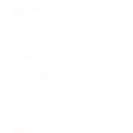
Женя ч.
★
★
★
★
★
Ж
9 лет назад
Достоинства
5+
Недостатки
НЕТ
Комментарий
ВСЁ СУПЕР
Отзыв полезен?
Анна Л.
★
★
★
★
★
А