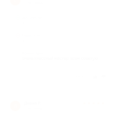
Е
11 лет назад
Достоинства
-
Недостатки
-
Комментарий
очень классный мастер, всем советую.
Отзыв полезен?
Диана Р.
★
★
★
★
★
Д
11 лет назад