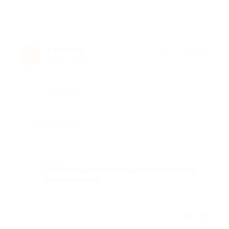
Ирина Ш.
★
★
★
★
★
И
10 лет назад
Достоинства
-
Недостатки
-
Комментарий
Прекрасные преподаватели! Занятия в
удовольствие!
Отзыв полезен?