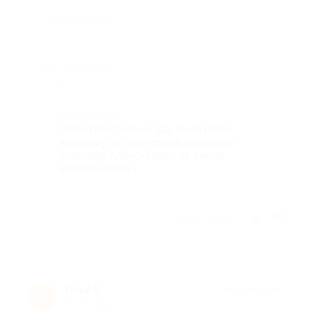
Достоинства
-
Недостатки
-
Комментарий
Посетили только два занятия по
массажу, но уже очень довольны.
Спасибо Алекс-класс за такую
возможность )
Отзыв полезен?
Илья В.
★
★
★
★
★
И
11 лет назад