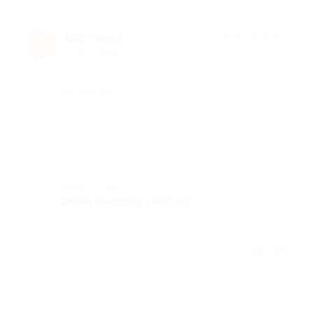
Светлана Е.
★
★
★
★
★
С
10 лет назад
Достоинства
-
Недостатки
-
Комментарий
Очень нравятся занятия!)
Отзыв полезен?