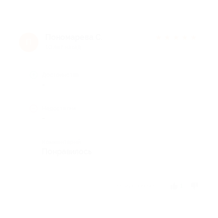
Пономарева С.
★
★
★
★
★
П
10 лет назад
Достоинства
-
Недостатки
-
Комментарий
Понравилось
Отзыв полезен?
1