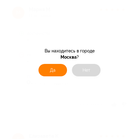
Мария М.
★
★
★
★
★
М
11 лет назад
Достоинства
-
Вы находитесь в городе
Недостатки
Москва
?
-
Да
Нет
Комментарий
Отличный педагог!
Отзыв полезен?
Елизавета К.
★
★
★
★
★