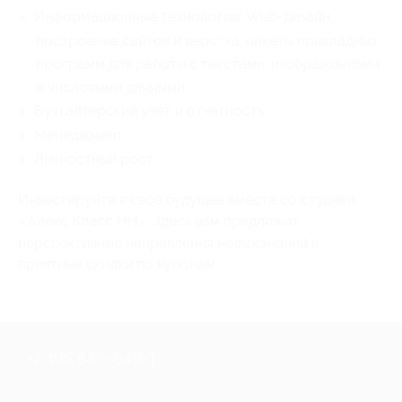
Информационные технологии: Web-дизайн,
построение сайтов и верстка, пакеты прикладных
программ для работы с текстами, изображениями
и числовыми данными;
Бухгалтерский учет и отчетность;
Менеджмент;
Личностный рост.
Инвестируйте в свое будущее вместе со студией
«Алекс Класс НН». Здесь вам предложат
перспективные направления новых знаний и
приятные скидки по купонам.
+7 495 649-649-1
Для звонка из Москвы
и регионов России