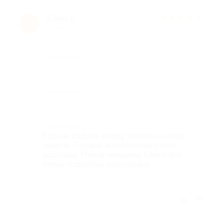
Юлия Е.
★
★
★
★
★
Ю
10 лет назад
Достоинства
-
Недостатки
-
Комментарий
Еще не ходила. пойду только на след.
неделе. Первое впечатление очень
хорошее. Милая женщина Елена все
очень подробно рассказала
Отзыв полезен?