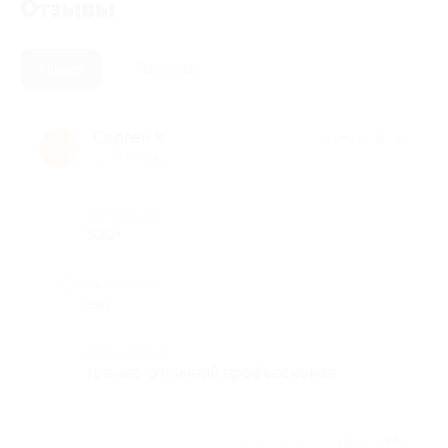
Отзывы
Новые
Полезные
Сергей К.
★
★
★
★
★
С
10 лет назад
Достоинства
100+
Недостатки
нет
Комментарий
тренер-отличный профессионал
Отзыв полезен?
2
1