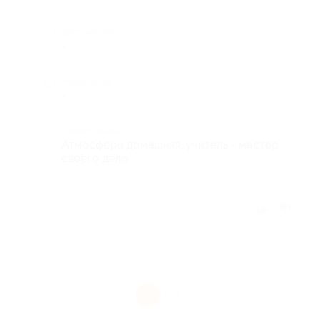
Достоинства
-
Недостатки
-
Комментарий
Атмосфера домашняя, учитель - мастер
своего дела
Отзыв полезен?
1