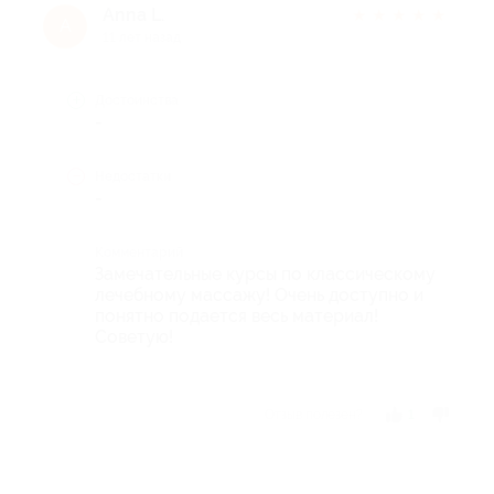
Anna L.
★
★
★
★
★
A
11 лет назад
Достоинства
-
Недостатки
-
Комментарий
Замечательные курсы по классическому
лечебному массажу! Очень доступно и
понятно подается весь материал!
Советую!
Отзыв полезен?
1