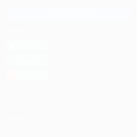
Связаться с нами
МОБИЛЬНОЕ ПРИЛОЖЕНИЕ
загрузить в
App Store
загрузить в
Google Play
загрузить в
AppGallery
КОМПАНИЯ
ИНФОРМАЦИЯ