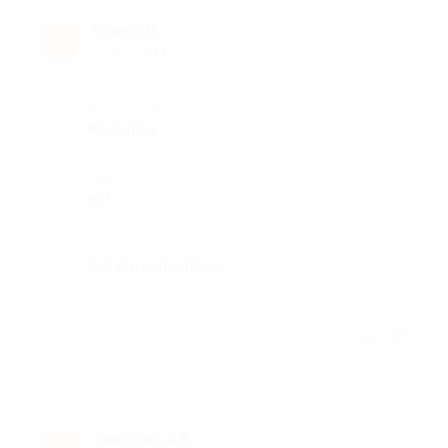
Олеся П.
★
★
★
★
★
О
10 лет назад
Достоинства
молодцы
Недостатки
нет
Комментарий
все понравилдось
Отзыв полезен?
Анастасия К.
★
★
★
★
★