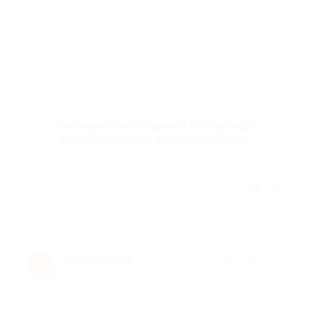
Достоинства
-
Недостатки
-
Комментарий
не первый раз отдыхали в астероиде,
частые там гости. все всегда супер)
Отзыв полезен?
Аня Козлова
★
★
★
★
★
А
11 лет назад