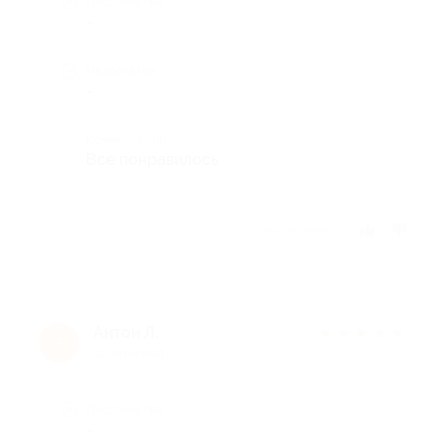
Достоинства
-
Недостатки
-
Комментарий
Все понравилось
Отзыв полезен?
Антон Л.
★
★
★
★
★
А
11 лет назад
Достоинства
-