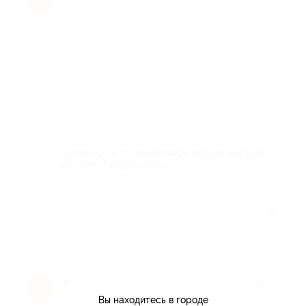
11 лет назад
Достоинства
-
Недостатки
-
Комментарий
Супер! Все понравилось, все на высшем
уровне! Так держать!;-)
Отзыв полезен?
Марина К.
★
★
★
★
★
М
11 лет назад
Вы находитесь в городе