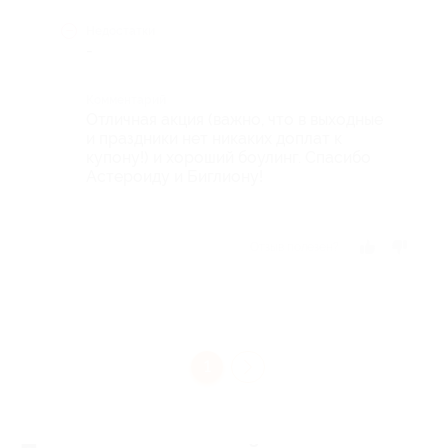
Недостатки
-
Комментарий
Отличная акция (важно, что в выходные
и праздники нет никаких доплат к
купону!) и хороший боулинг. Спасибо
Астероиду и Биглиону!
Отзыв полезен?
1