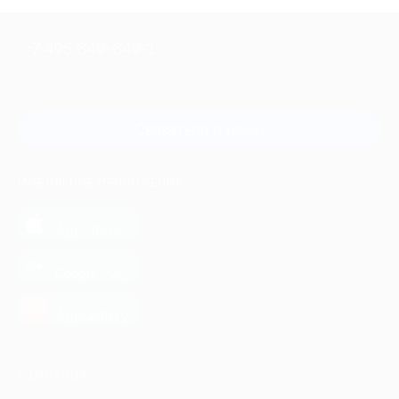
+7 495 649-649-1
Для звонка из Москвы
и регионов России
Связаться с нами
МОБИЛЬНОЕ ПРИЛОЖЕНИЕ
загрузить в
App Store
загрузить в
Google Play
загрузить в
AppGallery
КОМПАНИЯ