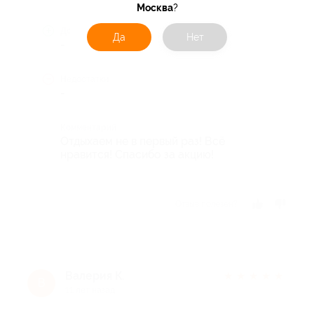
Москва
?
Достоинства
Да
Нет
-
Недостатки
-
Комментарий
Отдыхаем не в первый раз! Всё
нравится! Спасибо за акцию!
Отзыв полезен?
Валерия К.
★
★
★
★
★
В
11 лет назад