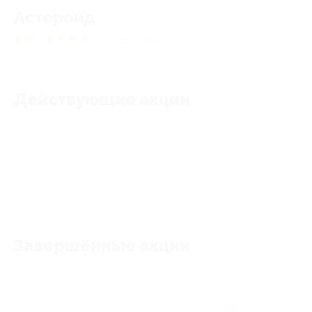
Астероид
4.57
★
★
★
★
★
154
отзывa
Действующие акции
Акции отсутствуют
Завершённые акции