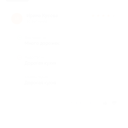
Ирина Кусова
★
★
★
★
★
И
10 лет назад
Достоинства
Много дорожек
Недостатки
Дорогая кухня
Комментарий
Дорогая кухня
Отзыв полезен?