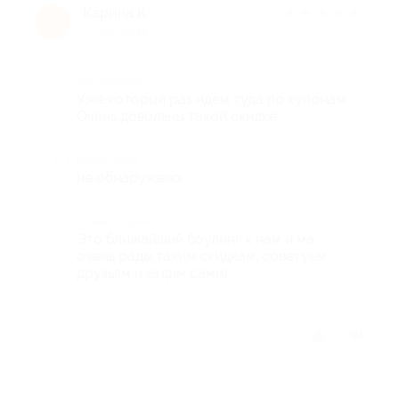
Карина К.
★
★
★
★
★
К
10 лет назад
Достоинства
Уже который раз идём туда по купонам.
Очень довольны такой скидке.
Недостатки
не обнаружено
Комментарий
Это ближайший боулинг к нам и ма
очень рады таким скидкам, советуем
друзьям и ездим сами)
Отзыв полезен?
1