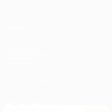
ИНФОРМАЦИЯ
ПАРТНЕРАМ
© 2010-2026 BIGLION
Обработка персональных данных
Пользовательское соглашение
Публичная оферта
Гарантия, поддержка
24 часа и возврат средств
Перейти на полную версию сайта
Используем куки, чтобы сайт работал лучше.