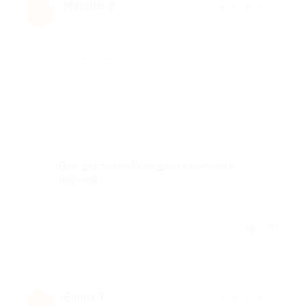
Марина И.
★
★
★
★
★
М
11 лет назад
Достоинства
-
Недостатки
-
Комментарий
Все достойно!!! Ходила компания
парней.
Отзыв полезен?
Елена Т.
★
★
★
★
★
Е