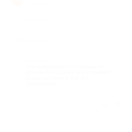
А
10 лет назад
Достоинства
-
Недостатки
-
Комментарий
Уже не первый раз в Астероиде по
купонам. Все отлично, все устраивает.
За данную сумму 3 часа это
превосходно)
Отзыв полезен?
2