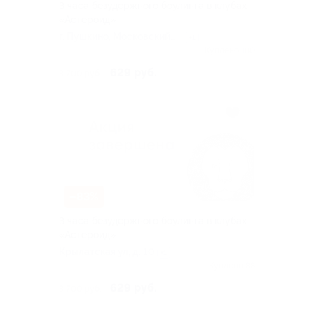
3 часа безудержного боулинга в клубах
«Астероид»
г. Пушкино, Московский
+1
пр-т, д. 54а
Куплено 180
629 руб.
3 700 руб.
–83%
3 часа безудержного боулинга в клубах
«Астероид»
Крылатская ул, д. 10
+1
Куплено 88
629 руб.
3 700 руб.