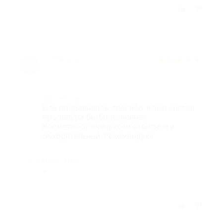
Отзыв полезен?
★
★
★
★
★
4 года назад
Достоинства
Все понравилось, спасибо. Кожа чистая,
процедура безболезненная.
Косметолог очень компетентный и
обходительный. Рекомендую!
Недостатки
-
Отзыв полезен?