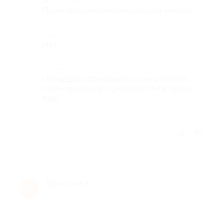
Достоинства
Приятная,приветливая девушка-мастер
Недостатки
Нет
Комментарий
Процедура понравилась, результатом
очень довольна, с удовольствием приду
ещё)
Отзыв полезен?
Кристина К.
★
★
★
★
★
К
5 лет назад