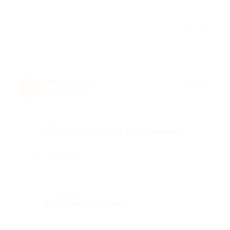
Отзыв полезен?
Виктория B.
★
★
★
★
★
В
4 года назад
Достоинства
чистка лица прошла безболезненно
Недостатки
-
Комментарий
все прошло хорошо