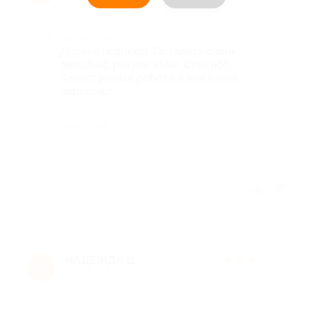
Достоинства
Делала педикюр. Осталась очень
давольно результатом. Спасибо.
Качественная работа и вежливый
персонал
Недостатки
-
Отзыв полезен?
НАДЕЖДА Ц.
★
★
★
★
★
Н
5 лет назад