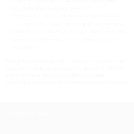
стрижки и укладки, окрашивание, свадебные и
вечерние прически, косички и пр.;
Маникюр и педикюр для женщин и мужчин: гель-
лак, акрил, дизайн ногтей, парафинотерапия и пр.;
Услуги косметолога: чистка лица, эпиляция (в том
числе зона «бикини»), массаж лица и другие
процедуры.
Выйдя из салона красоты «Атмосфера красоты», вы
увидите, как мир заиграл новыми красками. А виной
всему опытные мастера, профессиональная
косметика и, конечно же, приятные скидки по купону.
+7 495 649-649-1
Для звонка из Москвы
и регионов России