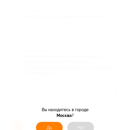
Достоинства
Качество услуги, время выполнения
Недостатки
-
Комментарий
Косметолог Анастасия сделала все
качественно и безболезненно.
Получила удовольствие от чистки лица.
Рекомендую
Отзыв полезен?
Вы находитесь в городе
Москва
?
Елена Ф.
★
★
★
★
★
Е
Да
Нет
5 лет назад