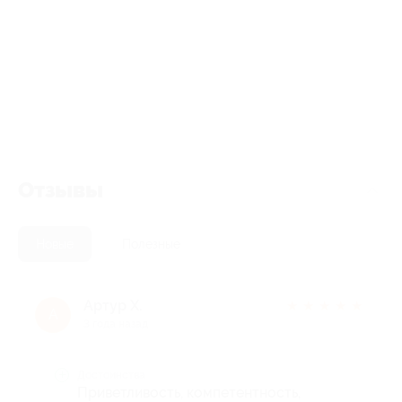
Отзывы
Новые
Полезные
Артур Х.
★
★
★
★
★
А
3 года назад
Достоинства
Приветливость, компетентность,