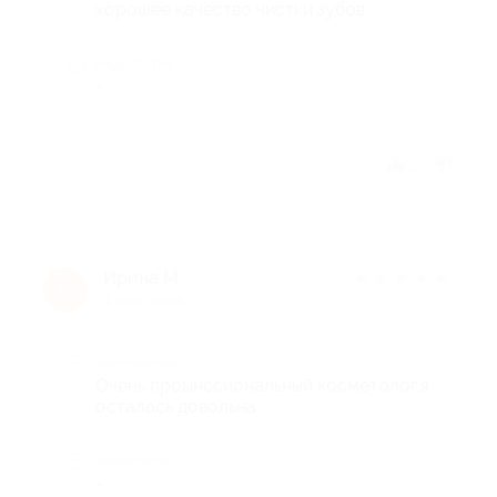
хорошее качество чистки зубов
Недостатки
-
Отзыв полезен?
2
Ирина М.
★
★
★
★
★
И
4 года назад
Достоинства
Очень проынссиональный косметолог,я
осталась довольна.
Недостатки
-