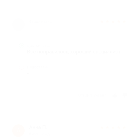
★
★
★
★
★
4 года назад
Достоинства
Всё понравилось, хороший специалист
Недостатки
-
Отзыв полезен?
Анна П.
★
★
★
★
★
А
5 лет назад