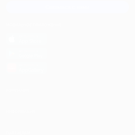
Связаться с нами
МОБИЛЬНОЕ ПРИЛОЖЕНИЕ
загрузить в
App Store
загрузить в
Google Play
загрузить в
AppGallery
КОМПАНИЯ
ИНФОРМАЦИЯ
ПАРТНЕРАМ