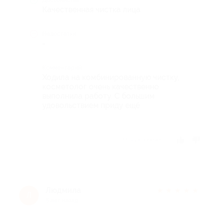
Достоинства
Качественная чистка лица
Недостатки
-
Комментарий
Ходила на комбинированную чистку,
косметолог очень качественно
выполнила работу. С большим
удовольствием приду ещё
Отзыв полезен?
Людмила
★
★
★
★
★
Л
5 лет назад