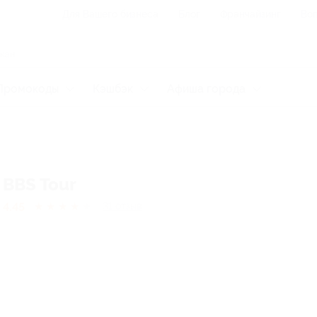
Для Вашего бизнеса
Блог
Франчайзинг
Воп
Промокоды
Кэшбэк
Афиша города
BBS Tour
4.45
★
★
★
★
★
31
отзыв