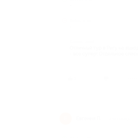
-
Недостатки
-
Комментарий
Отличный тур в Ригу на выхо
- все супер! Отдельное спас
3 челов
3
Евгения П.
Е
12 лет назад