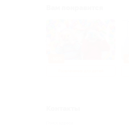
Вам понравится
-50%
-
р и педикюр
Развлечения для детей
Контакты
Поиск адреса