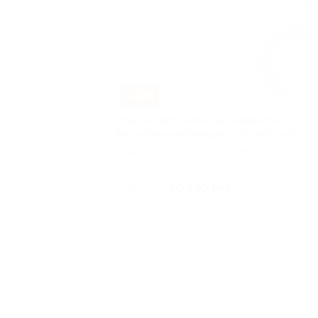
–40%
Отдых в Португалии на знаменитой
Лиссабонской Ривьере за 20 990 руб.
г. Санкт-Петербург, Коломяжский
пр, д. 27а
Куплен
20 990 руб.
34 984 руб.