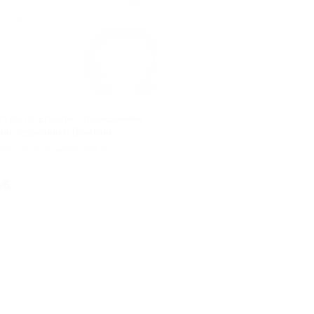
туры по Европе с посещением
рии, Германии и Венгрии
ербург, Коломяжский пр,
Куплено 2
уб.