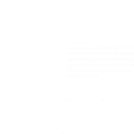
Достоинства
-
Недостатки
-
Комментарий
В третий раз ездили от BBS t
всегда все отлично, на удивл
деньги будем жить в пригоро
самолете очень дорого. Были
Монако - вот где жить надо!
ждите в гости!
11 чело
11