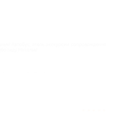
дные! Автобус, отель, экскурсии, сопровождение
ибо гиду Наталье!
ека считают отзыв полезным
★
★
★
★
★