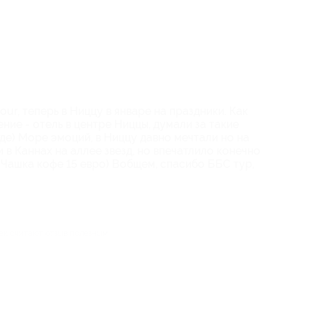
our, теперь в Ниццу в январе на праздники. Как
ение - отель в центре Ниццы, думали за такие
де) Море эмоций, в Ниццу давно мечтали но на
 в Каннах на аллее звезд, но впечатлило конечно
) Чашка кофе 15 евро) Вобщем, спасибо ББС тур,
век считают отзыв полезным