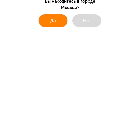
Вы находитесь в городе
Москва
?
Да
Нет
★
★
★
★
★