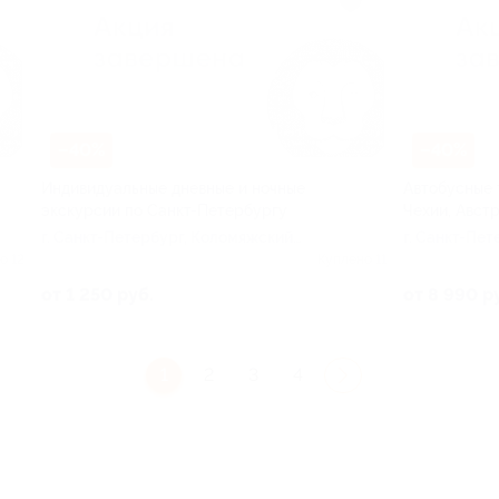
–40%
–40%
Индивидуальные дневные и ночные
Автобусные 
экскурсии по Санкт-Петербургу
Чехии, Авст
г. Санкт-Петербург, Коломяжский
г. Санкт-Пет
пр-т, д. 27а
д. 27а
о 12
Куплено 11
от 1 250 руб.
от 8 990 р
1
2
3
4