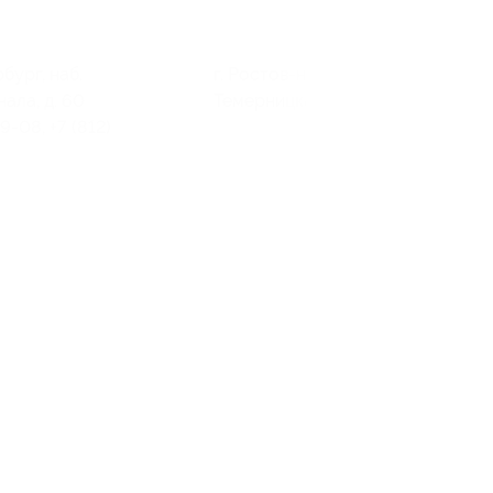
бург, наб.
г. Ростов-на-Дону, ул.
ала, д. 60
Темерницкая, д. 81
9-08, +7 (812)