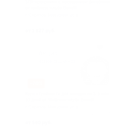
SPA-программа с посещением фитобочки
от wellness-клуба Benefit
г. Саратов, Мичурина ул, д.
144/148
Куплено 9
от 1 827 руб.
–70%
Курс стройности для женщин на 3, 5 или
10 дней от Wellness-клуба Benefit
г. Саратов, Мичурина ул, д.
144/148
Куплено 50
от 540 руб.