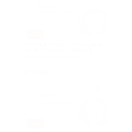
–70%
Курс стройности на 3, 5 или 10 дней для
женщин от wellness-клуба Benefit
г. Саратов, Мичурина ул, д.
144/148
Куплено 105
от 540 руб.
–71%