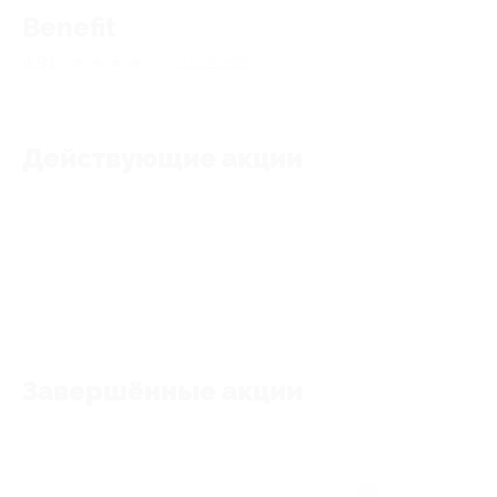
Benefit
4.91
★
★
★
★
★
43
отзывa
Действующие акции
Акции отсутствуют
Завершённые акции