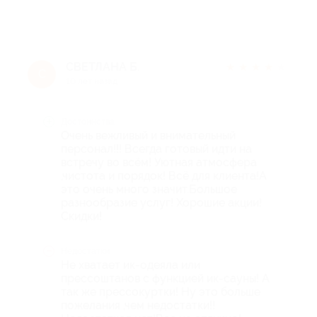
СВЕТЛАНА Б.
★
★
★
★
★
С
10 лет назад
Достоинства
Очень вежливый и внимательный
персонал!!! Всегда готовый идти на
встречу во всём! Уютная атмосфера
,чистота и порядок! Всё для клиента!А
это очень много значит.Большое
разнообразие услуг! Хорошие акции!
Скидки!
Недостатки
Не хватает ик-одеяла или
прессоштанов с функцией ик-сауны! А
так же прессокуртки! Ну это больше
пожелания ,чем недостатки!!