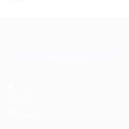
+7 495 649-649-1
Для звонка из Москвы
и регионов России
Связаться с нами
МОБИЛЬНОЕ ПРИЛОЖЕНИЕ
загрузить в
App Store
загрузить в
Google Play
загрузить в
AppGallery