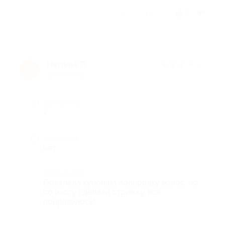
Отзыв полезен?
1
Наталья П.
★
★
★
★
★
Н
10 лет назад
Достоинства
+
Недостатки
нет
Комментарий
Покупала купон на полировку волос, но
по итогу сделали стрижку, все
понравилось!