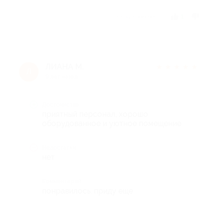
Отзыв полезен?
1
ЛИАНА М.
★
★
★
★
★
Л
9 лет назад
Достоинства
приятный персонал, хорошо
оборудованное и уютное помещение
Недостатки
нет
Комментарий
понравилось. приду еще