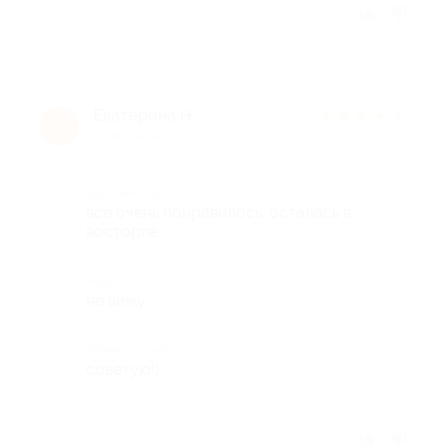
Отзыв полезен?
Екатерина Н.
★
★
★
★
★
Е
10 лет назад
Достоинства
всё очень понравилось. осталась в
восторге.
Недостатки
не вижу
Комментарий
советую!)
Отзыв полезен?