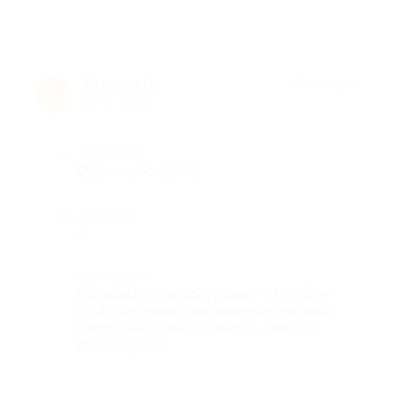
Евгения П.
★
★
★
★
★
Е
10 лет назад
Достоинства
Отличный салон!!!
Недостатки
-
Комментарий
Посещала спа-программу "Морское
СПА", все очень понравилось, уютный
салон, массажист Тамара - мастер
своего дела!!