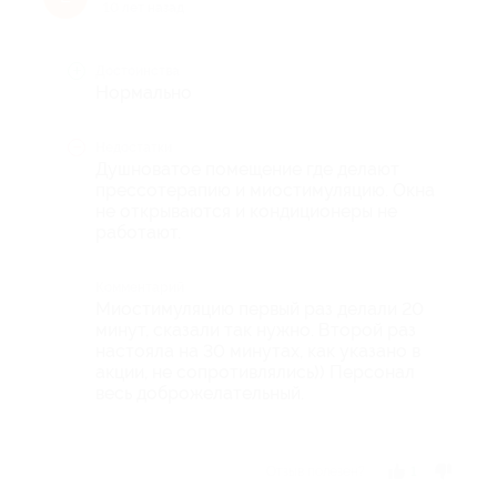
10 лет назад
Достоинства
Нормально
Недостатки
Душноватое помещение где делают
прессотерапию и миостимуляцию. Окна
не открываются и кондиционеры не
работают.
Комментарий
Миостимуляцию первый раз делали 20
минут, сказали так нужно. Второй раз
настояла на 30 минутах, как указано в
акции, не сопротивлялись)) Персонал
весь доброжелательный.
Отзыв полезен?
1