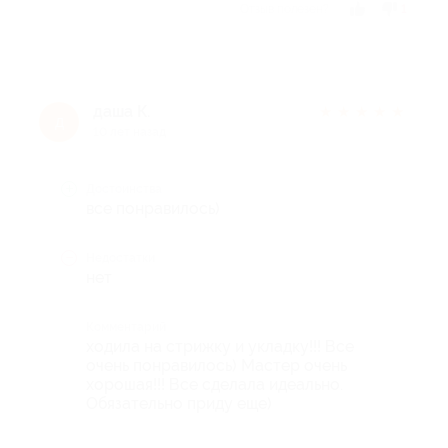
Отзыв полезен?
1
даша К.
★
★
★
★
★
д
10 лет назад
Достоинства
все понравилось)
Недостатки
нет
Комментарий
ходила на стрижку и укладку!!! Все
очень понравилось) Мастер очень
хорошая!!! Все сделала идеально.
Обязательно приду еще)