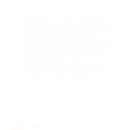
Недостатков нет!Все на отлично!
Комментарий
Хожу вместе с дочерью ,пользуемся
услугами не первый раз!Занимаемся на
Веллнесс тренажерах,проходим
прессотерапию и миостимуляцию!
Будем и дальше пользоваться услугами
этого салона!!!Эффект есть!Были еще в
двух Веллнесс салонах ,но самая
уютная обстановка и такой
замечательный, граммотный персонал
только здесь.Девочкам огромное
спасибо за "пагоду в доме"))).
Отзыв полезен?
Елена М.
★
★
★
★
★
Е