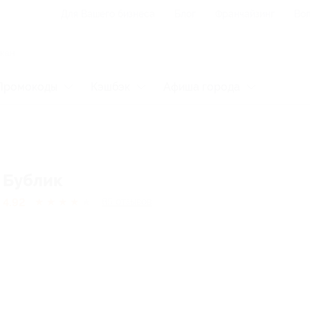
Для Вашего бизнеса
Блог
Франчайзинг
Воп
Промокоды
Кэшбэк
Афиша города
Бублик
4.92
★
★
★
★
★
85
отзывов