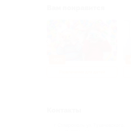
Вам понравится
-50%
-
р и педикюр
Развлечения для детей
Контакты
г. Ставрополь, ул. Тухачевского,