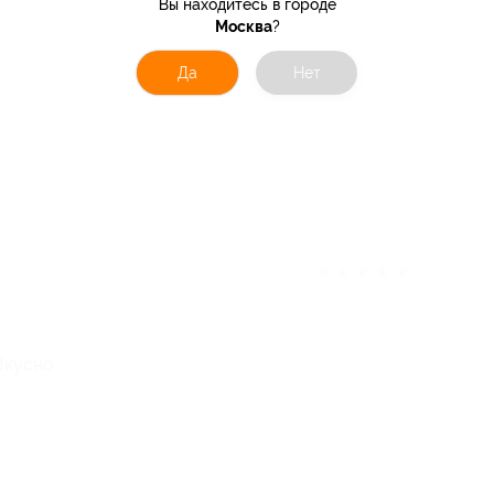
Вы находитесь в городе
Москва
?
Да
Нет
★
★
★
★
★
Вкусно.