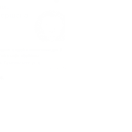
дник с едой и напитками для 5,
тей в кафе «Бублик»
ь, Тухачевского ул, д.
Куплено 73
б.