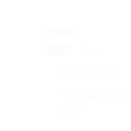
Отзывы
Новые
Полезные
Алена О.
А
8 лет назад
Достоинства
Уютно. Комфортно. Весело. 
Недостатки
нет