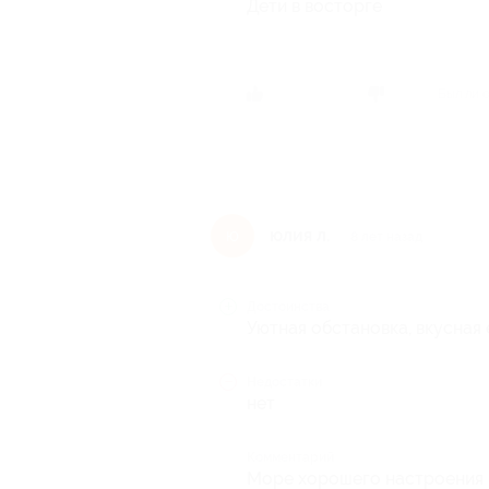
Дети в восторге
Был ли 
юлия л.
ю
8 лет назад
Достоинства
Уютная обстановка, вкусная
Недостатки
нет
Комментарий
Море хорошего настроения