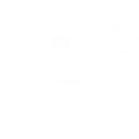
–50%
Детский праздник с едой и напитками для 
10 или 15 детей в кафе «Бублик»
г. Ставрополь, Тухачевского ул, д.
14/2
Куплен
от 1 895 руб.