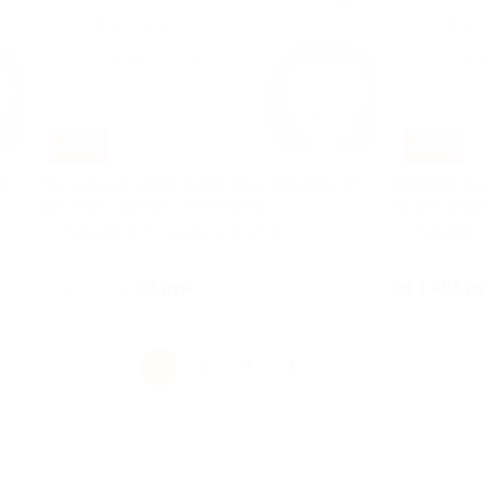
–50%
–50%
5,
Пасхальный набор, пирог, квас или морс от
Детский праз
арт-кафе «Бублик» за полцены
10 или 15 де
г. Ставрополь, Тухачевского ул, д.
г. Ставропол
14/2
14/2
о 40
Куплено 12
20 руб.
от 1 895 ру
скидка 50% за
1
2
3
4