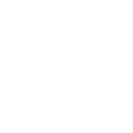
отзыв полезен для вас?
★
★
★
★
★
 еда, интересная программа