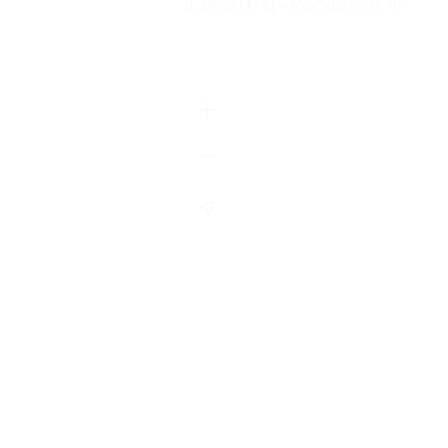
д. 14/2 (ТРЦ «Москва», эт. 4)