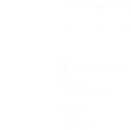
Комментарий
Все очень понравилось и взр
Был ли 
Светлана Р.
С
8 лет назад
Достоинства
Все понравилось
Недостатки
нет
Комментарий