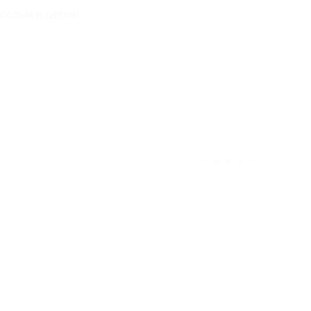
ослым и детям!
отзыв полезен для вас?
★
★
★
★
★