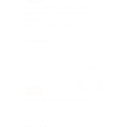
Детская воскресная игровая шоу-
программа с горячим питанием в cafe
«Цезарь»
Площадь Габдуллы Тукая
Куплено 56
от 255 руб.
–50%
Входной билет на вечер шансона в
музыкальном трактире «Цезарь»
Площадь Габдуллы Тукая
Куплено 13