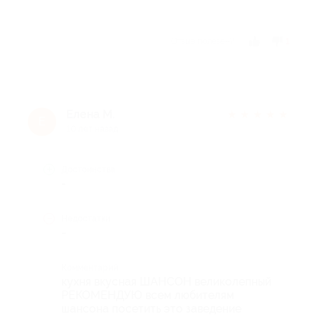
Отзыв полезен?
1
Елена М.
★
★
★
★
★
Е
10 лет назад
Достоинства
-
Недостатки
-
Комментарий
кухня вкусная ШАНСОН великолепный
РЕКОМЕНДУЮ всем любителям
шансона посетить это заведение