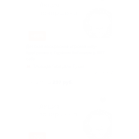
–65%
Детская воскресная игровая шоу-
программа с горячим питанием в ART
cafe
Площадь Габдуллы Тукая
Куплено 22
297 руб.
скидка 65% за
–70%