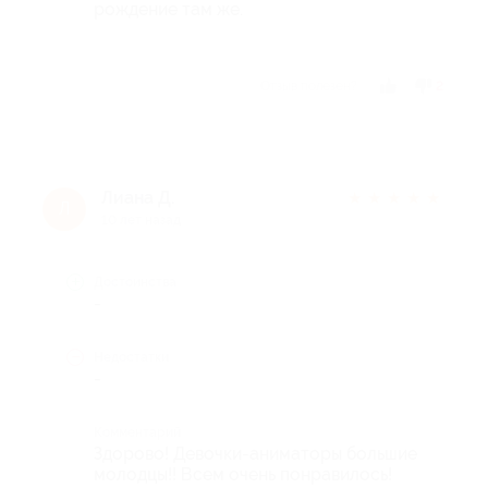
рождение там же.
Отзыв полезен?
2
Лиана Д.
★
★
★
★
★
Л
10 лет назад
Достоинства
-
Недостатки
-
Комментарий
Здорово! Девочки-аниматоры большие
молодцы!! Всем очень понравилось!