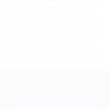
Зажигательные вечеринки и тематические party;
Специальное меню и цены на завтрак и обед;
Доставку еды;
Проведение частных банкетов и корпоративов.
Отдыхайте с семьей и друзьями, приходите один или
со своей второй половинкой – здесь будет весело
всем. Кафе-клуб «Цезарь» влюбит вас в себя и
ответит взаимностью, даря незабываемый уровень
сервиса и специальные цены по скидочным купонам.
+7 495 649-649-1
Для звонка из Москвы
и регионов России
Связаться с нами