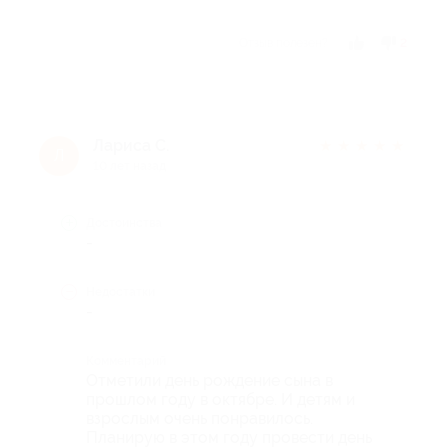
Отзыв полезен?
2
Лариса С.
★
★
★
★
★
Л
10 лет назад
Достоинства
-
Недостатки
-
Комментарий
Отметили день рождение сына в
прошлом году в октябре. И детям и
взрослым очень понравилось.
Планирую в этом году провести день