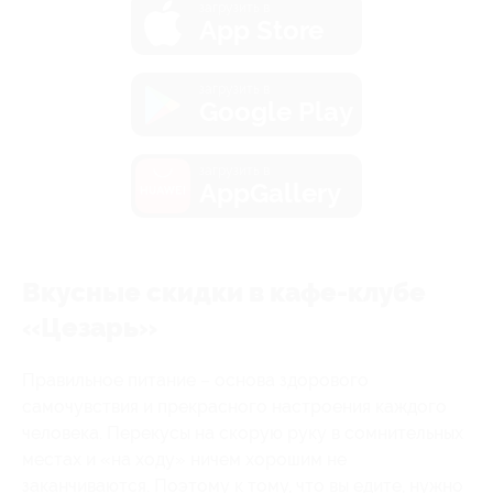
загрузить в
App Store
загрузить в
Google Play
загрузить в
AppGallery
Вкусные скидки в кафе-клубе
«Цезарь»
Правильное питание – основа здорового
самочувствия и прекрасного настроения каждого
человека. Перекусы на скорую руку в сомнительных
местах и «на ходу» ничем хорошим не
заканчиваются. Поэтому к тому, что вы едите, нужно