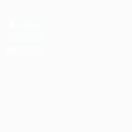
МОБИЛЬНОЕ ПРИЛОЖЕНИЕ
загрузить в
App Store
загрузить в
Google Play
загрузить в
AppGallery
КОМПАНИЯ
ИНФОРМАЦИЯ
ПАРТНЕРАМ