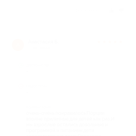
Отзыв полезен?
Анастасия Б.
★
★
★
★
★
А
11 лет назад
Достоинства
-
Недостатки
-
Комментарий
очень-очень понравилось.Порции
вполне приличные,для детей как раз.И
мы взрослые остались довольные и
программой и питанием,дети