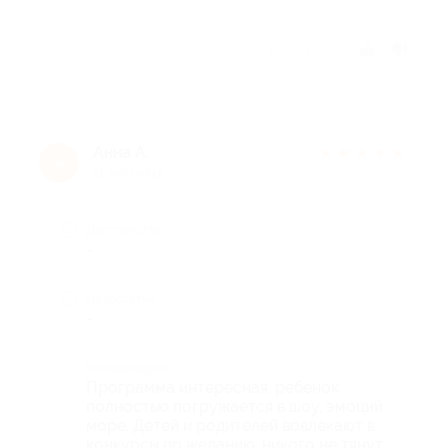
Отзыв полезен?
Анна А.
★
★
★
★
★
А
11 лет назад
Достоинства
-
Недостатки
-
Комментарий
Программа интересная, ребенок
полностью погружается в шоу, эмоций
море. Детей и родителей вовлекают в
конкурсы по желанию, никого не тянут.