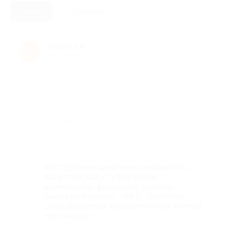
Новые
Полезные
Лариса К.
★
★
★
★
★
Л
10 лет назад
Достоинства
-
Недостатки
-
Комментарий
Выступление шансонье понравилось.
Капустянский - супер! Взяли
шампанское, фруктовая тарелка,
банановый десерт - на 3-. Персонал
очень вежливый, обходительный. Уютная
обстановка.