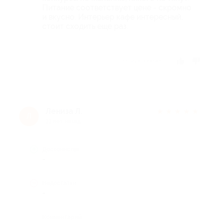
Питание соответствует цене - скромно
и вкусно. Интерьер кафе интересный,
стоит сходить еще раз.
Отзыв полезен?
Лениза Л.
★
★
★
★
★
Л
11 лет назад
Достоинства
-
Недостатки
-
Комментарий