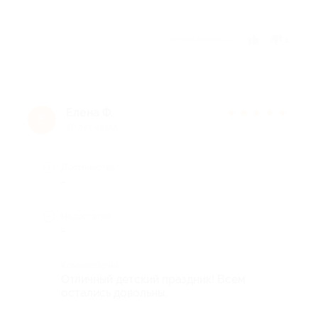
Отзыв полезен?
1
Елена Ф.
★
★
★
★
★
Е
10 лет назад
Достоинства
-
Недостатки
-
Комментарий
Отличный детский праздник! Всем
остались довольны.