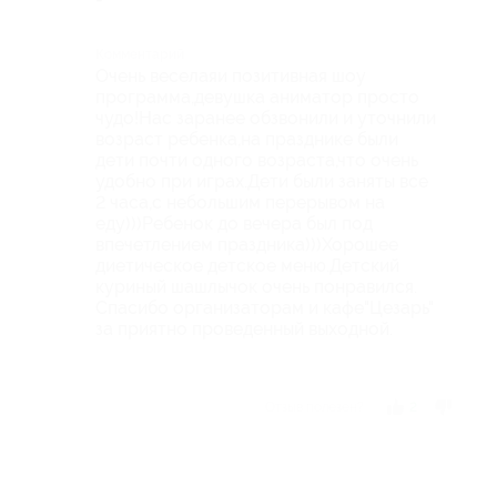
Комментарий
Очень веселаяи позитивная шоу
программа,девушка аниматор просто
чудо!Нас заранее обзвонили и уточнили
возраст ребенка,на празднике были
дети почти одного возраста,что очень
удобно при играх.Дети были заняты все
2 часа,с небольшим перерывом на
еду)))Ребенок до вечера был под
впечетлением праздника)))Хорошее
диетическое детское меню.Детский
куриный шашлычок очень понравился.
Спасибо организаторам и кафе"Цезарь"
за приятно проведенный выходной.
Отзыв полезен?
2