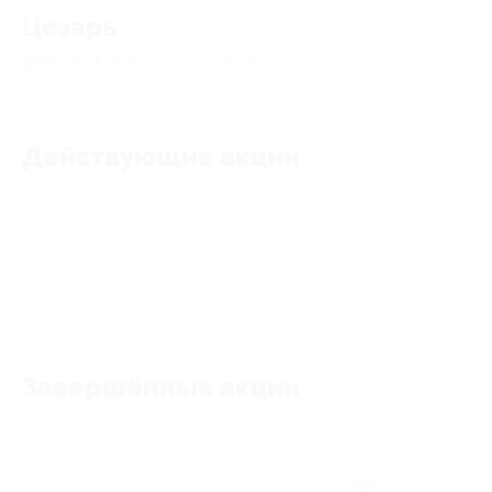
Цезарь
4.64
★
★
★
★
★
28
отзывов
Действующие акции
Акции отсутствуют
Завершённые акции