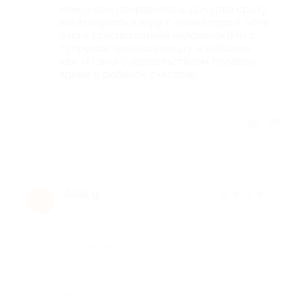
Нам очень понравилось, Дочурка сразу
же втянулась в игру с аниматором, хотя
очень стеснительный человечек)Мы с
супругом заказали пиццу и чайничек
чая. И сами с удовольствием провели
время и ребенок счастлив.
Отзыв полезен?
Julia g.
★
★
★
★
★
J
11 лет назад
Достоинства
-
Недостатки
-