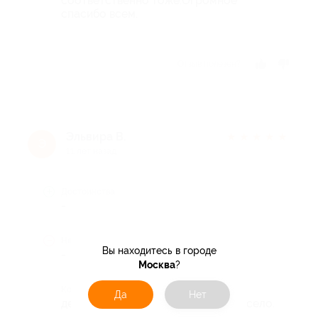
соответственно тоже.Огромное
спасибо всем.
Отзыв полезен?
Эльвира В.
★
★
★
★
★
Э
11 лет назад
Достоинства
-
Недостатки
Вы находитесь в городе
-
Москва
?
Комментарий
Да
Нет
детям очень понравилось. было весело.