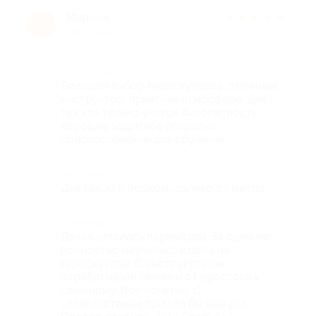
Марина
★
★
★
★
★
М
6 лет назад
Достоинства
Большой выбор гироскутеров, отличный
инструктор, приятная атмосфера. Для
тех кто только учится: безопасность,
хорошее защитное покрытие,
приспособления для обучения.
Недостатки
Для тех, кто пешком...далеко от метро..
Комментарий
Дочка каталась первый раз. За один час
полностью научилась ездить на
гироскутере. С инструктором
отрабатывали техники от простого к
сложному. Все понятно. С
удовольствием пришла бы еще раз.