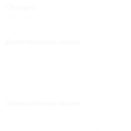
Charged
4.97
★
★
★
★
★
76
отзывов
Действующие акции
Акции отсутствуют
Завершённые акции