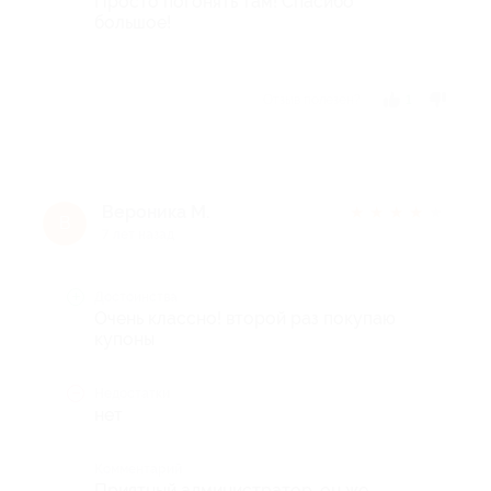
Просто погонять там! Спасибо
большое!
Отзыв полезен?
1
Вероника М.
★
★
★
★
★
В
7 лет назад
Достоинства
Очень классно! второй раз покупаю
купоны
Недостатки
нет
Комментарий
Приятный администратор, он же