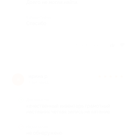
Долго не могли найти.
Комментарий
Спасибо .
Отзыв полезен?
ирина р.
★
★
★
★
★
и
7 лет назад
Достоинства
качественный инвентарь грамотный
наставник четкая запись на катание
Недостатки
не обнаружено