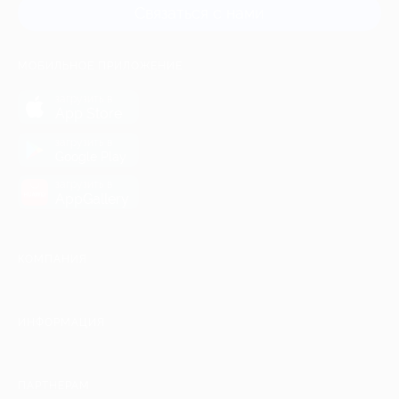
Связаться с нами
МОБИЛЬНОЕ ПРИЛОЖЕНИЕ
загрузить в
App Store
загрузить в
Google Play
загрузить в
AppGallery
КОМПАНИЯ
ИНФОРМАЦИЯ
ПАРТНЕРАМ