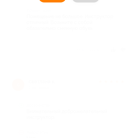
Комментарий
Помещение не большое. Инструктор
отличный. Возьмите с собой
обязательно сменную обувь.
Отзыв полезен?
светлана к.
★
★
★
★
★
с
7 лет назад
Достоинства
Внимательный доброжелательный
инструктор.
Недостатки