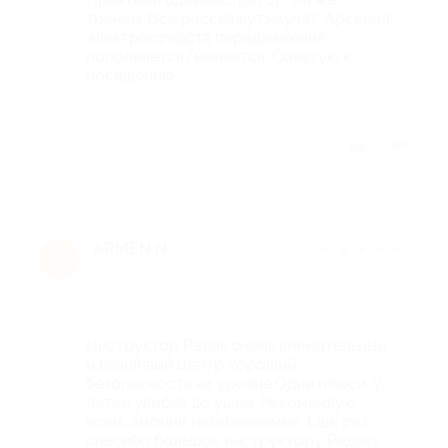
тренер. Все расскажут,научат. Арсенал
электросредств передвижения
пополняется/меняется. Советую к
посещению
Отзыв полезен?
1
ARMEN N.
★
★
★
★
★
A
7 лет назад
Достоинства
Инструктор Радик очень внимательный
и вежливый.Центр хороший ,
безопасность на уровне.Одни плюси, у
детей улыбка до ушей. Рекомендую
всем, эмоции незабываемые. Ещё раз
спасибо большое инструктору Радику.