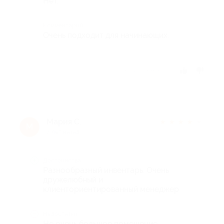
Нет.
Комментарий
Очень подходит для начинающих.
Отзыв полезен?
Мария С.
★
★
★
★
★
М
7 лет назад
Достоинства
Разнообразный инвентарь. Очень
дружелюбный и
клиенториентированный менеджер
Недостатки
Не очень большое помещение