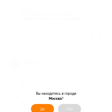
Комментарий
двух часов оказалось даже
недостаточно очень понравилось
Отзыв полезен?
андрей ш.
★
★
★
★
★
а
7 лет назад
Достоинства
Всё отлично.
Вы находитесь в городе
Москва
?
Недостатки
Нету ни каких аппаратов(кофе, чай)
жаль.
Да
Нет