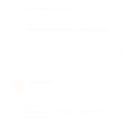
Недостатки
далековато от метро
Комментарий
обязательно берите сменную обувь
Отзыв полезен?
Марина М.
★
★
★
★
★
М
7 лет назад
Достоинства
Можно за час понять и научиться
кататься ,
Недостатки