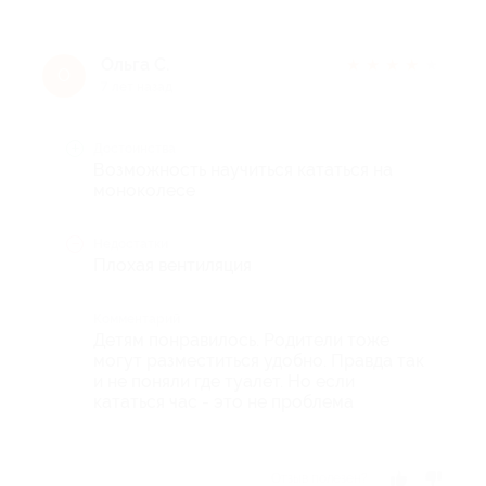
Ольга С.
★
★
★
★
★
О
7 лет назад
Достоинства
Возможность научиться кататься на
моноколесе
Недостатки
Плохая вентиляция
Комментарий
Детям понравилось. Родители тоже
могут разместиться удобно. Правда так
и не поняли где туалет. Но если
кататься час - это не проблема
Отзыв полезен?