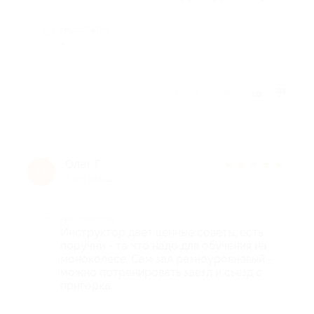
Недостатки
-
Отзыв полезен?
Олег Г.
★
★
★
★
★
О
7 лет назад
Достоинства
Инструктор дает ценные советы, есть
поручни - то что надо для обучения на
моноколесе. Сам зал разноуровневый -
можно потренировать заезд и сьезд с
пригорка.