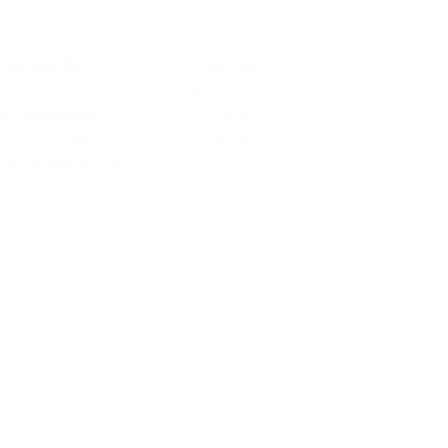
нинский бул., д.
г. Москва, ул. Удальцова, д. 26,
к. 1
:00 ежедневно
+7 (499) 783-88-00, +7 (499)
6-69, +7 (926)
783-88-99
 (903) 661-35-36