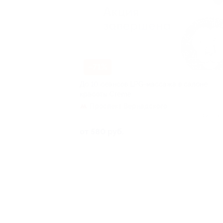
–71%
До 10 сеансов LPG-массажа в салоне
красоты Creme
Проспект Вернадского
Куплен
от 580 руб.