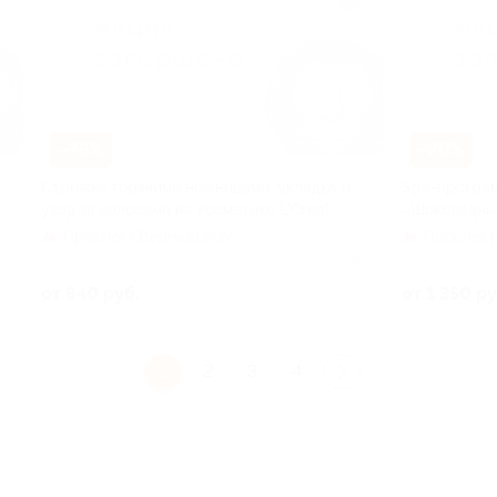
–76%
–70%
Стрижка горячими ножницами, укладка и
Spa-програм
уход за волосами на косметике L'Oreal
«Шоколадный
Проспект Вернадского
Проспект
о 26
Куплено 32
от 840 руб.
от 1 350 ру
1
2
3
4