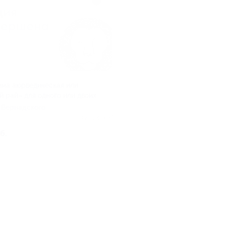
ма аюрведическая или
 рай» для одного или двоих
 Вернадского
Куплено 97
б.