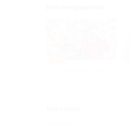
Вам понравится
-50%
-
р и педикюр
Развлечения для детей
Контакты
Поиск адреса