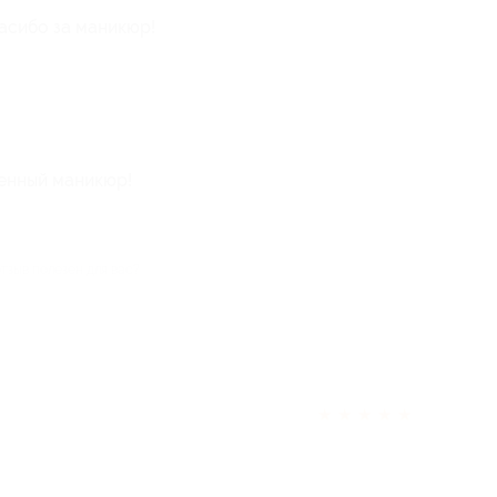
асибо за маникюр!
енный маникюр!
отзыв полезен для вас?
★
★
★
★
★