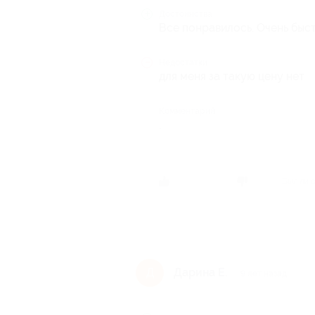
Достоинства
Все понравилось. Очень быс
Недостатки
для меня за такую цену нет
Комментарий
.
Был ли 
Дарина Е.
Д
9 лет назад