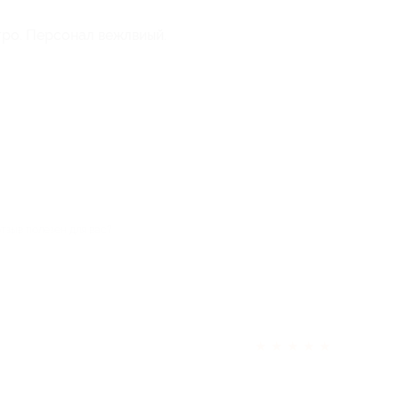
тро. Персонал вежлвиый.
отзыв полезен для вас?
★
★
★
★
★