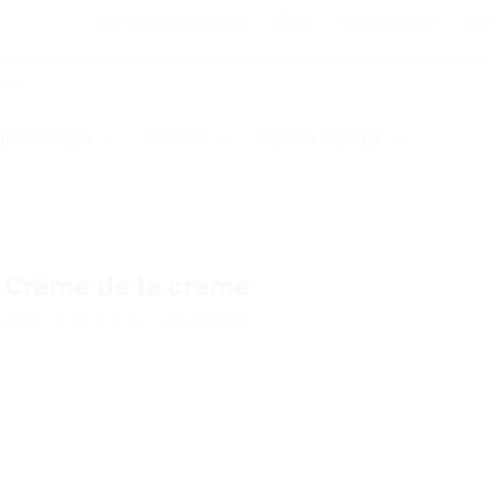
Для Вашего бизнеса
Блог
Франчайзинг
Воп
Промокоды
Кэшбэк
Афиша города
Crème de la creme
3.64
★
★
★
★
★
167
отзывов