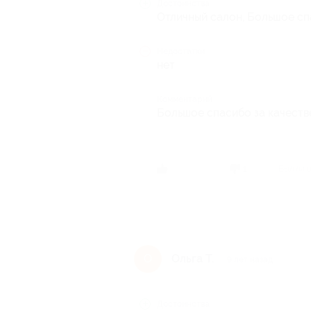
Достоинства
Отличный салон, Большое сп
Недостатки
нет
Комментарий
Большое спасибо за качеств
Был ли 
1
Ольга Т.
О
9 лет назад
Достоинства