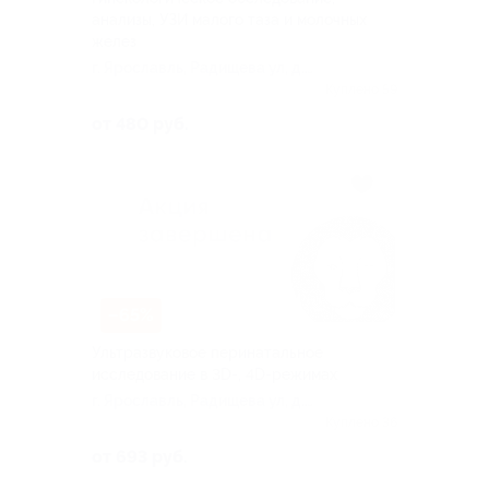
анализы, УЗИ малого таза и молочных
желез
г. Ярославль, Радищева ул, д.
18, к. 2
Куплено 59
от 480 руб.
–65%
Ультразвуковое перинатальное
исследование в 3D-, 4D-режимах
г. Ярославль, Радищева ул, д.
18, к. 2
Куплено 36
от 693 руб.