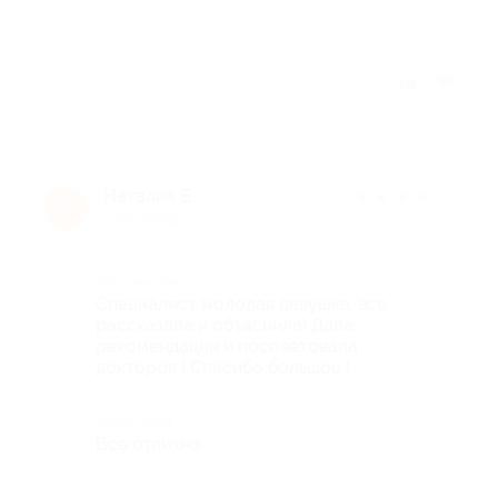
-
Отзыв полезен?
Наталия Б.
★
★
★
★
★
Н
7 лет назад
Достоинства
Специалист молодая девушка, все
рассказала и объяснила! Дала
рекомендации и посоветовала
докторов ! Спасибо большое !
Недостатки
Все отлично