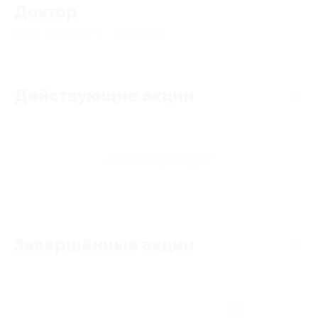
Доктор
4.78
★
★
★
★
★
301
отзыв
Действующие акции
Акции отсутствуют
Завершённые акции