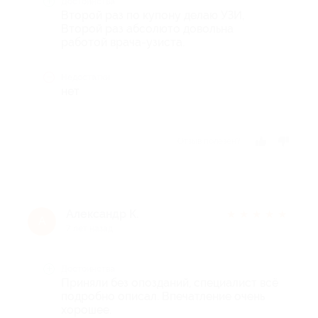
Достоинства
Второй раз по купону делаю УЗИ,
Второй раз абсолюто довольна
работой врача-узиста.
Недостатки
нет
Отзыв полезен?
Александр К.
★
★
★
★
★
А
7 лет назад
Достоинства
Приняли без опозданий, специалист всё
подробно описал. Впечатление очень
хорошее.