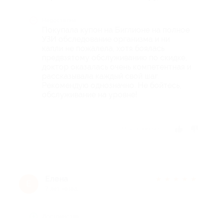
Недостатки
Покупала купон на Биглионе на полное
УЗИ обследование организма и ни
капли не пожалела, хотя боялась
предвзятому обслуживанию по скидке,
доктор оказалась очень компетентная и
рассказывала каждый свой шаг.
Рекомендую однозначно. Не бойтесь,
обслуживание на уровне!
Отзыв полезен?
Елена
★
★
★
★
★
Е
7 лет назад
Достоинства