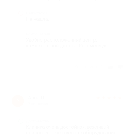
Недостатки
Не нашла.
Комментарий
Удобно расположенный центр,
компетентный доктор. Рекомендую.
Отзыв полезен?
Анна П.
★
★
★
★
★
А
7 лет назад
Достоинства
Клиника очень достойная, вежливый
персонал, качественное оборудование.