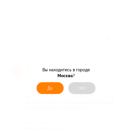
Недостатки
-
Отзыв полезен?
Дмитрий Г.
★
★
★
★
★
Вы находитесь в городе
Д
7 лет назад
Москва
?
Да
Нет
Достоинства
предварительно записали, пришел чуть
раньше. приняли. девушка проводившая
узи вежлива, все пояснила.
Недостатки
недостатков нет