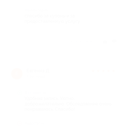
Комментарий
спасибо за купоны и за
предоставленную услугу.
Отзыв полезен?
Евгения Д.
★
★
★
★
★
Е
7 лет назад
Достоинства
Удобная запись. Уютно,
доброжелательно. Обследование очень
понравилось. Спасибо!
Недостатки