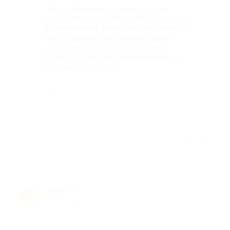
Обследованием осталась очень
довольна, врач УЗИст очень хорошая,
компетентная, внимательная девушка.
Всё подробно рассказала, дала
рекомендации. Ответила на все
вопросы. Спасибо Вам большое за
оказанную услугу!
Недостатки
-
Отзыв полезен?
Юлия Л.
★
★
★
★
★
Ю
7 лет назад