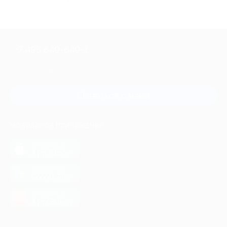
+7 495 649-649-1
Для звонка из Москвы
и регионов России
Связаться с нами
МОБИЛЬНОЕ ПРИЛОЖЕНИЕ
загрузить в
App Store
загрузить в
Google Play
загрузить в
AppGallery