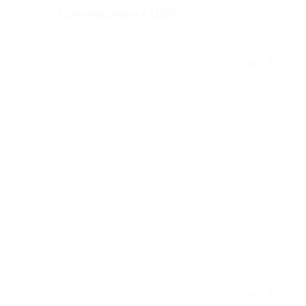
Комментарий
Приняли ровно в 11.00
Отзыв полезен?
★
★
★
★
★
7 лет назад
Достоинства
-
Недостатки
-
Отзыв полезен?