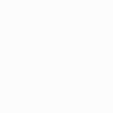
КОМПАНИЯ
ИНФОРМАЦИЯ
ПАРТНЕРАМ
© 2010-2026 BIGLION
Обработка персональных данных
Пользовательское соглашение
Публичная оферта
Гарантия, поддержка
24 часа и возврат средств
Перейти на полную версию сайта