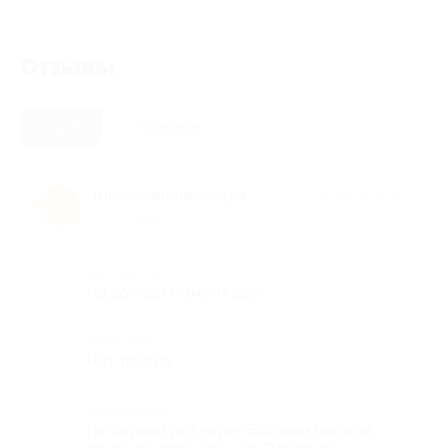
Отзывы
Новые
Полезные
missis.varshavskaya
★
★
★
★
★
m
7 лет назад
Достоинства
На данный момент всё
Недостатки
Нет такого
Комментарий
Не первый раз через Биглион были на