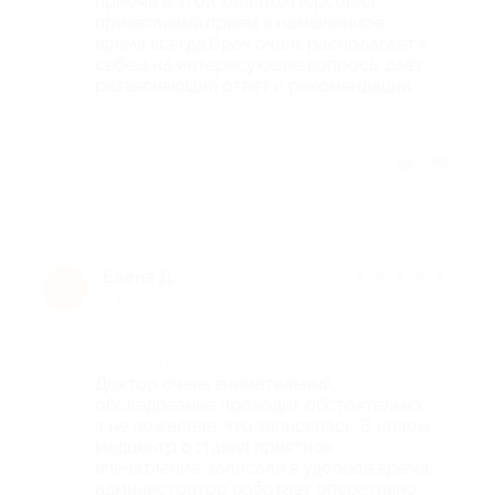
приёме в этой клинике.Персонал
приветливый,приём в назначенное
время всегда.Врач очень располагает к
себе,а на интересующие вопросы даёт
разъясняющий ответ и рекомендации.
Отзыв полезен?
Елена Д.
★
★
★
★
★
Е
7 лет назад
Достоинства
Доктор очень внимательный,
обследование проводит обстоятельно,
я не пожалела, что записалась. В целом
медцентр оставил приятное
впечатление, записали в удобное время,
администратор работает оперативно.