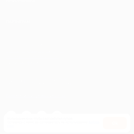
ИНФОРМАЦИЯ
ПАРТНЕРАМ
© 2010-2026 BIGLION
Обработка персональных данных
Пользовательское соглашение
Публичная оферта
Гарантия, поддержка
24 часа и возврат средств
Перейти на полную версию сайта
Используем куки, чтобы сайт работал лучше.
Оставаясь с нами, вы соглашаетесь на использование
файлов
Оk
куки.