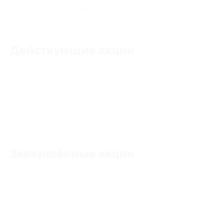
★
★
★
★
★
0
отзывов
Действующие акции
Акции отсутствуют
Завершённые акции
Акции отсутствуют