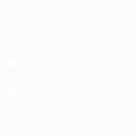
+7 495 649-649-1
Для звонка из Москвы
и регионов России
Связаться с нами
МОБИЛЬНОЕ ПРИЛОЖЕНИЕ
загрузить в
App Store
загрузить в
Google Play
загрузить в
AppGallery
КОМПАНИЯ