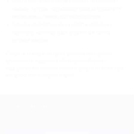
Услуги мастеров мейк-ап: дневной и вечерний
макияж, татуаж, коррекция и уход за бровями и
ресницами, а также другие процедуры;
Детская косметология и красота: стрижки и
прически, маникюр и детские тату, а также
детский массаж.
Следите за акциями, проводимыми «Фабрикой
красоты» и подарите себе и своим близким
недорогие косметологические услуги от истинных
профессионалов своего дела.
+7 495 649-649-1
Для звонка из Москвы
и регионов России
Связаться с нами