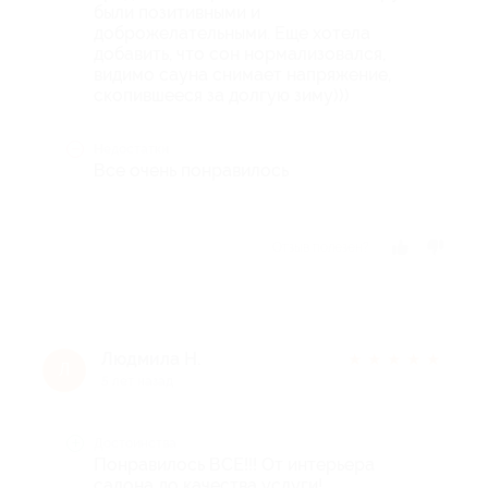
были позитивными и
доброжелательными. Еще хотела
добавить, что сон нормализовался,
видимо сауна снимает напряжение,
скопившееся за долгую зиму)))
Недостатки
Все очень понравилось
Отзыв полезен?
Людмила Н.
★
★
★
★
★
Л
5 лет назад
Достоинства
Понравилось ВСЕ!!! От интерьера
салона до качества услуги!