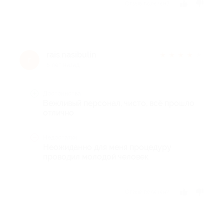
Отзыв полезен?
rais.nasibulin
★
★
★
★
★
r
5 лет назад
Достоинства
Вежливый персонал, чисто, всё прошло
отлично
Недостатки
Неожиданно для меня процедуру
проводил молодой человек
Отзыв полезен?