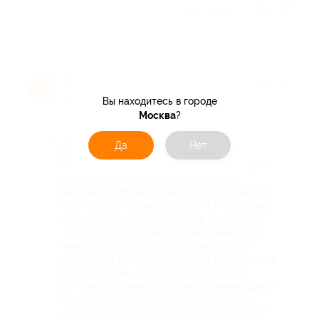
Отзыв полезен?
Ирина Р.
★
★
★
★
★
И
5 лет назад
Вы находитесь в городе
Москва
?
Достоинства
Да
Нет
Очень понравилось отношение
персонала, когда пришла. Потом меня
отвели в чистый уютный кабинет,
выбрала инфракрасную сауну. Была в
восторге от данной услуги. Настолько
понравилось находиться в Ик кабине,
что попросила вместо массажа еще
немного погреться в сауне) После
холодной зимы так чудесно прогреться.
После сауны почувствовала себя
лучше, и физически, и настроение было
хорошим. Любезная администратор
предложила травяной чай, все вокруг