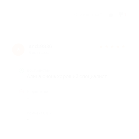
Отзыв полезен?
1
and19836
★
★
★
★
★
a
5 лет назад
Достоинства
Алина очень хороший специалист.
Недостатки
-
Комментарий
-