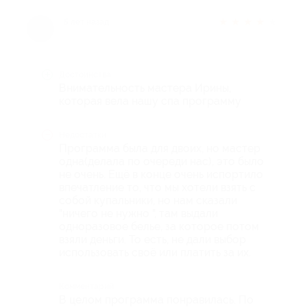
★
★
★
★
★
5 лет назад
Достоинства
Внимательность мастера Ирины,
которая вела нашу спа программу
Недостатки
Программа была для двоих, но мастер
одна(делала по очереди нас), это было
не очень. Ещё в конце очень испортило
впечатление то, что мы хотели взять с
собой купальники, но нам сказали
"ничего не нужно ", там выдали
одноразовое белье, за которое потом
взяли деньги. То есть, не дали выбор
использовать своё или платить за их.
Комментарий
В целом программа понравилась. По