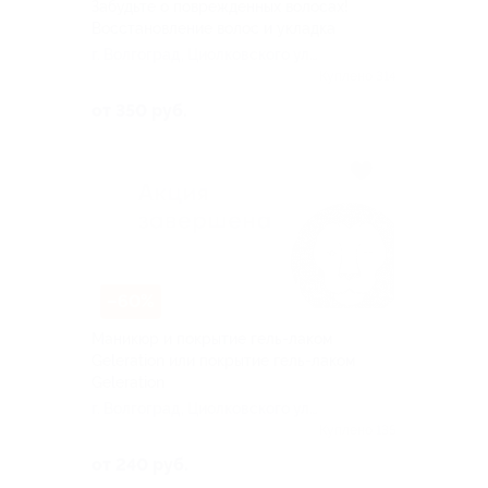
Забудьте о поврежденных волосах!
Восстановление волос и укладка
г. Волгоград, Циолковского ул,
д. 29
Куплено 314
от 350 руб.
–60%
Маникюр и покрытие гель-лаком
Geleration или покрытие гель-лаком
Geleration
г. Волгоград, Циолковского ул,
д. 29
Куплено 135
от 240 руб.