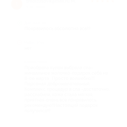
tmoltusova@mail.ru М.
★
★
★
★
★
t
5 лет назад
Достоинства
Понравилось абсолютно все!!!
Недостатки
нет
Комментарий
Приобрела купон выбрала спа-
миндальное молочко-подарок себе на
8-ое марта.. Просто волшебно!!!
Персонал доброжелательный,
Комплекс процедур в спа -достаточно,
расслабили, кожа стала мягкая,
приятная-очень все понравилось,
рекомендую!!Настоящий подарок
получился!!!