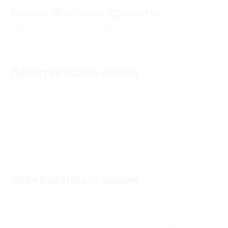
Салон Фабрика красоты
4.83
★
★
★
★
★
719
отзывов
Действующие акции
Акции отсутствуют
Завершённые акции