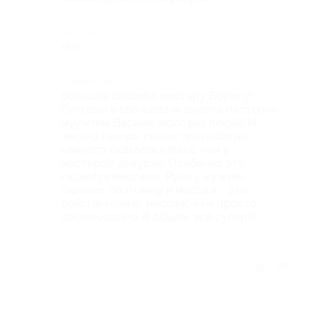
Недостатки
Нет.
Комментарий
Большое спасибо мастеру Борису!
Впервые в спа-салоне видела мастеров
муужчин, Вернее, молодых людей. И
честно говоря, ккачество работыы
намного оказалось выше, чем у
мастеров-девушек. Особенно это
касается массажа. Руки у мужчин
сильнее, поэтомму и массаж - это,
действительно. массаж, а не просто
поглаживание. В общем, все супер!!!
Отзыв полезен?