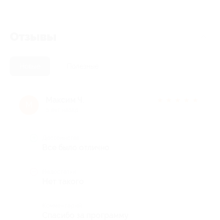
Отзывы
Новые
Полезные
Максим Ч.
★
★
★
★
★
М
5 лет назад
Достоинства
Все было отлично
Недостатки
Нет такого
Комментарий
Спасибо за программу