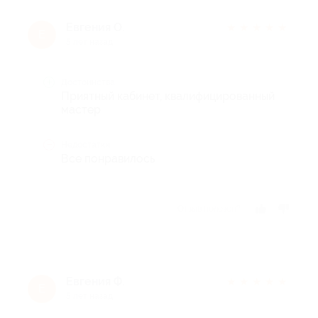
Евгения О.
★
★
★
★
★
Е
5 лет назад
Достоинства
Приятный кабинет, квалифицированный
мастер
Недостатки
Все понравилось
Отзыв полезен?
Евгения Ф.
★
★
★
★
★
Е
5 лет назад