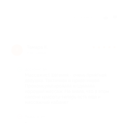
Отзыв полезен?
Тамара К.
★
★
★
★
★
Т
5 лет назад
Достоинства
Массажист Евгения - очень приятная
девушка. Тактичная и приветливая.
Проконсультировала и сделала
хороший массаж. Не знала, что в этом
салоне красоты теперь есть ещё и
массажный кабинет.
Недостатки
-