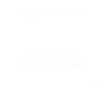
Достоинства
Вежливость и доброжелательность
персонала,чисто
Недостатки
-
Комментарий
Никаких ожиданий,четко по
времени,никаких проблем с
записью,результат отличный после
чистки,нет никакой аллергической
реакции на косметику)
Отзыв полезен?