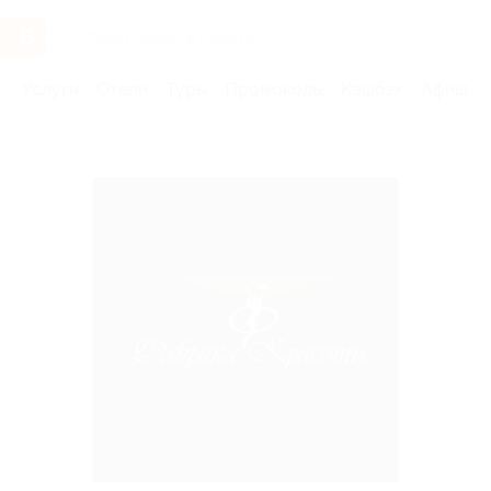
Услуги
Отели
Туры
Промокоды
Кэшбэк
Афиша 
Бренды
Салон Фабрика красоты