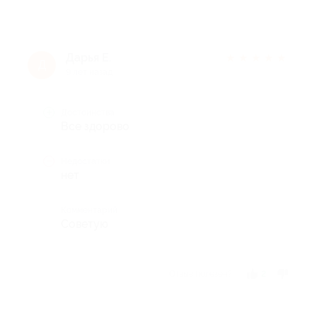
Дарья Е.
★
★
★
★
★
Д
9 лет назад
Достоинства
Все здорово
Недостатки
нет
Комментарий
Советую
Отзыв полезен?
2