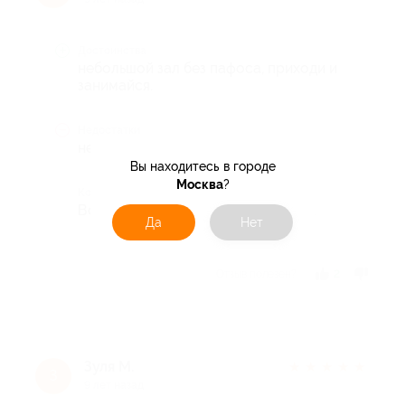
Достоинства
небольшой зал без пафоса, приходи и
занимайся.
Недостатки
нет
Вы находитесь в городе
Москва
?
Комментарий
Все хорошо, нравится заниматься.
Да
Нет
Отзыв полезен?
2
Зуля М.
★
★
★
★
★
З
9 лет назад