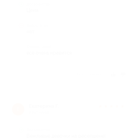
Достоинства
Цена
Недостатки
нет
Комментарий
все очень нравится
Отзыв полезен?
Екатерина Г.
★
★
★
★
★
Е
9 лет назад
Достоинства
Вежливые девочки на ресепшене!