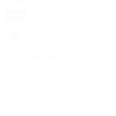
Новые
Полезные
Ася К.
★
★
★
★
★
А
9 лет назад
Достоинства
ОСТАЛЬНОЕ ВСЕ СУПЕР
Недостатки
МАЛО МЕСТА
Комментарий
СПАСИБО ВАМ ))))
Отзыв полезен?
3