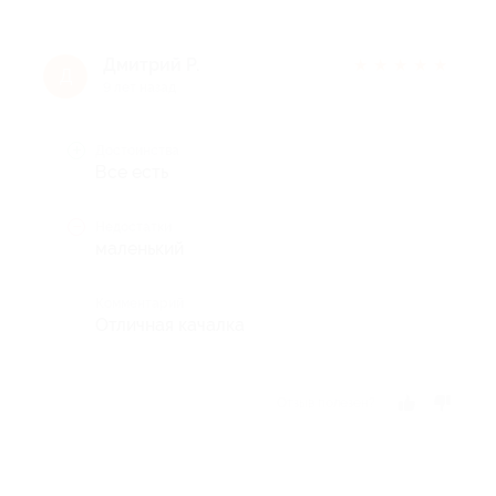
Дмитрий Р.
★
★
★
★
★
Д
9 лет назад
Достоинства
Все есть
Недостатки
маленький
Комментарий
Отличная качалка
Отзыв полезен?