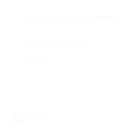
Достоинства
Вежливый персонал,много направлений
по расписанию. Есть сауна.
Недостатки
Маленький тренажерный зал.
Комментарий
За такую цену идеально.
Отзыв полезен?
2
Дарья Д.
★
★
★
★
★
Д
9 лет назад