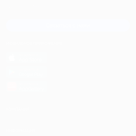
Для звонка из Москвы
и регионов России
Связаться с нами
МОБИЛЬНОЕ ПРИЛОЖЕНИЕ
загрузить в
App Store
загрузить в
Google Play
загрузить в
AppGallery
КОМПАНИЯ
ИНФОРМАЦИЯ