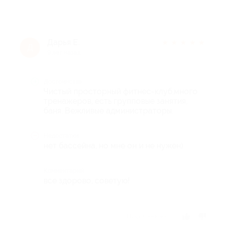
Дарья Е.
★
★
★
★
★
Д
9 лет назад
Достоинства
Чистый просторный фитнес-клуб,много
тренажеров, есть групповые занятия,
баня. Вежливые администраторы.
Недостатки
нет бассейна, но мне он и не нужен)
Комментарий
все здорово, советую!
Отзыв полезен?