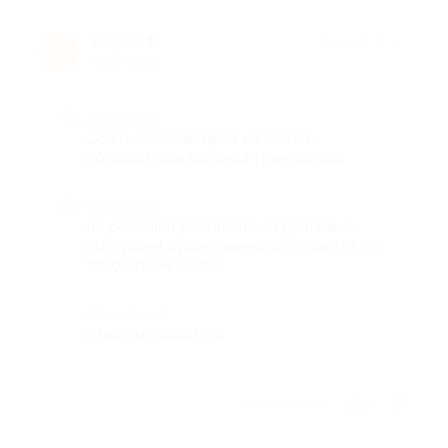
Софья Ф.
★
★
★
★
★
С
9 лет назад
Достоинства
Соотношение/цена качество,
понравилась вводная тренировка.
Недостатки
на ресепшн расписание групповых
программ существенно отличается от
того что на сайте
Комментарий
в целом, нравится
Отзыв полезен?
3