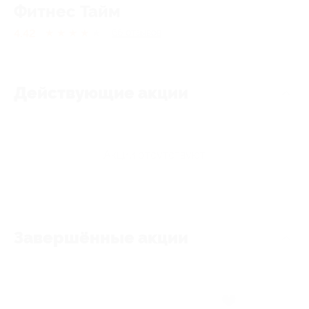
Фитнес Тайм
4.42
★
★
★
★
★
66
отзывов
Действующие акции
Акции отсутствуют
Завершённые акции