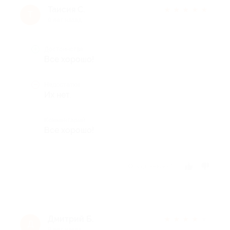
Таисия С.
★
★
★
★
★
Т
9 лет назад
Достоинства
Все хорошо!
Недостатки
Их нет.
Комментарий
Все хорошо!
Отзыв полезен?
Дмитрий Б.
★
★
★
★
★
Д
9 лет назад