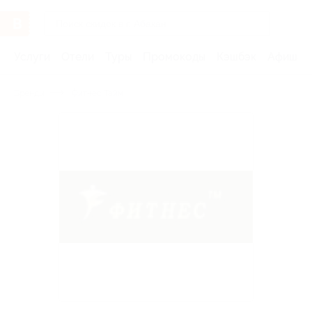
Услуги
Отели
Туры
Промокоды
Кэшбэк
Афиша 
Бренды
Фитнес Тайм