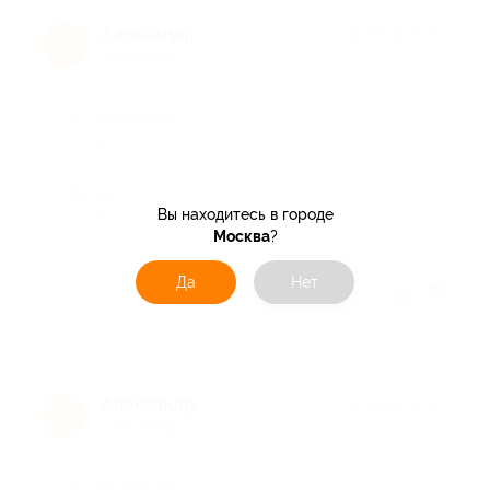
Александр
★
★
★
★
★
А
6 лет назад
Достоинства
-
Недостатки
-
Вы находитесь в городе
Москва
?
Да
Нет
Отзыв полезен?
Александр
★
★
★
★
★
А
6 лет назад
Достоинства