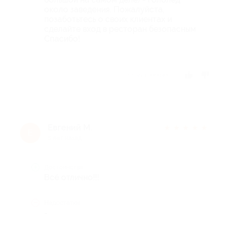
около заведения. Пожалуйста,
позаботьтесь о своих клиентах и
сделайте вход в ресторан безопасным
Спасибо!
Отзыв полезен?
Евгений М.
★
★
★
★
★
Е
5 лет назад
Достоинства
Всё отлично!!!
Недостатки
-