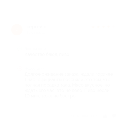
сергей с.
★
★
★
★
★
с
5 лет назад
Достоинства
Качество блюд, пиво.
Недостатки
Долгое ожидание заказа, ждали горячее
1 час...официанты поясняли это тем, что
полная посадка зала. Мясо вкусное, но
ждать его час, это не дело. Пиво несли
10 мин, тоже не быстро.
Отзыв полезен?