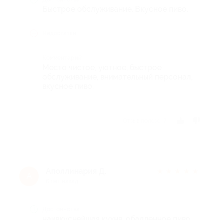
Быстрое обслуживание. Вкусное пиво.
Недостатки
Комментарий
Место чистое, уютное, быстрое
обслуживание, внимательный персонал,
вкусное пиво.
Отзыв полезен?
Аполлинария Д.
★
★
★
★
★
А
6 лет назад
Достоинства
наивкуснейшая кухня, обалденное пиво,