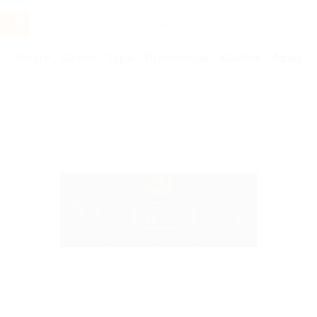
Услуги
Отели
Туры
Промокоды
Кэшбэк
Афиша 
Бренды
Гамбринус