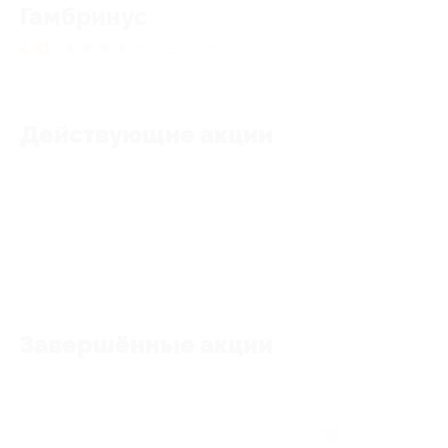
Гамбринус
4.81
★
★
★
★
★
193
отзывa
Действующие акции
Акции отсутствуют
Завершённые акции