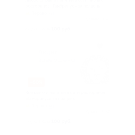
Любые блюда и напитки в сети пивных
ресторанов «Гамбринус» за полцены
Перово
+4
Куплено 2 095
100 руб.
скидка 50% за
–50%
Всё меню и напитки в сети ресторанов
«Гамбринус» за полцены
Перово
+4
Куплено 2 187
100 руб.
скидка 50% за