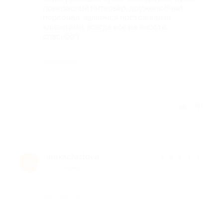
прекрасный интерьер, дружелюбный
персонал. являемся постоянными
клиентами, всегда все на высоте.
спасибо!)
Недостатки
-
Отзыв полезен?
alexachistova
★
★
★
★
★
a
6 лет назад
Достоинства
-