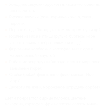
Холодные закуски (брускетты, карпаччо, соленья,
специалитеты);
Горячие закуски (раки, куриные крылья, снеки,
пироги);
Первые блюда (борщ, уха, том-ям, крем-суп и др.);
Горячее из мяса и птицы (рулька, бургеры, каре
ягненка, свиные ребра, пельмени и т. д.);
Фирменные колбаски с картофельным пюре и
маринованной капустой;
Рыба и морепродукты (дорадо, семга с морковно-
ванильным пюре);
Стейки (рибай, фланк, вагю, филе-миньон, Нью-
Йорк);
Десерты (чизкейк, мороженое, штрудель, сорбет).
Детям понравятся сырные палочки, цветные
макароны, картофель фри, наггетсы, салаты, мини-