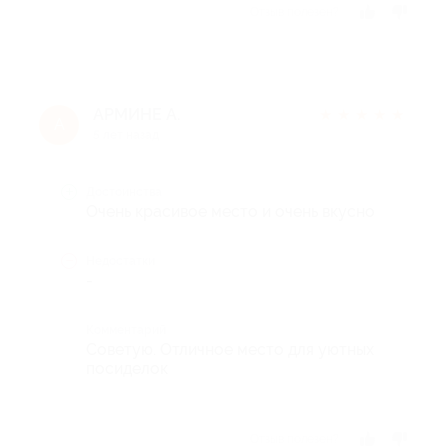
Отзыв полезен?
АРМИНЕ А.
★
★
★
★
★
А
5 лет назад
Достоинства
Очень красивое место и очень вкусно
Недостатки
-
Комментарий
Советую. Отличное место для уютных
посиделок
Отзыв полезен?