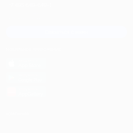
+7 495 649-649-1
Для звонка из Москвы
и регионов России
Связаться с нами
МОБИЛЬНОЕ ПРИЛОЖЕНИЕ
загрузить в
App Store
загрузить в
Google Play
загрузить в
AppGallery
КОМПАНИЯ