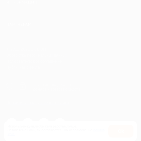
ИНФОРМАЦИЯ
ПАРТНЕРАМ
© 2010-2026 BIGLION
Обработка персональных данных
Пользовательское соглашение
Публичная оферта
Гарантия, поддержка
24 часа и возврат средств
Перейти на полную версию сайта
Используем куки, чтобы сайт работал лучше.
Оставаясь с нами, вы соглашаетесь на использование
файлов
Оk
куки.