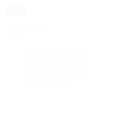
Новые
Полезные
Сашенька с.
★
★
★
★
★
С
5 лет назад
Достоинства
Удобное расположение, в пешей
доступности от метро. Еда очень
вкусная, подают достаточно быстро.
Все пожелания учли. Персонал
приветливый и внимательный,
официанты всегда рядом. Все чисто и
уютно, приятный интерьер
Недостатки
-