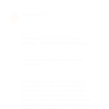
kirillglebov.51 Г.
★
★
★
★
★
k
5 лет назад
Достоинства
Очень вкусная кухня! Сковорода
мясника - самое бомбезное блюдо!
Недостатки
Очень скользко у входа, ничем не
посыпают
Комментарий
Нашли данный ресторан на Biglion.
Нужно было куда-то пойти вкусно
поужинать после поездки на яхте.
Качество обслуживания отличное,
качество блюд - превосходное. Очень
понравилось Единственный минус (и
большой на самом деле) - гололёд