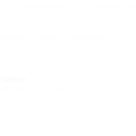
Для Вашего бизнеса
Блог
Франчайзинг
Воп
Промокоды
Кэшбэк
Афиша города
Giftme
4.96
★
★
★
★
★
50
отзывов