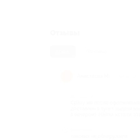
Отзывы
Новые
Полезные
Анастасия М.
А
9 лет назад
Достоинства
Сразу же после оформления 
доставлен в пункт выдачи за
я вечером). Найти, кстати, э
Недостатки
таковых не обнаружила