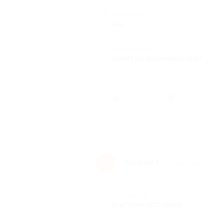
Недостатки
нет
Комментарий
советую всем.молодцы!
Был ли 
Наталья К.
Н
9 лет назад
Достоинства
Быстрая доставка