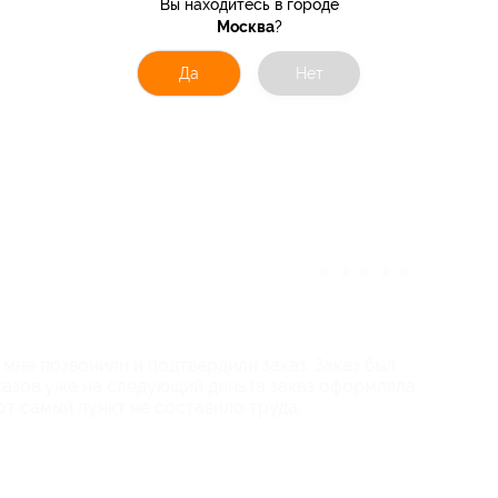
Вы находитесь в городе
Москва
?
Да
Нет
★
★
★
★
★
мне позвонили и подтвердили заказ. Заказ был
казов уже на следующий день (а заказ оформляла
тот самый пункт не составило труда.