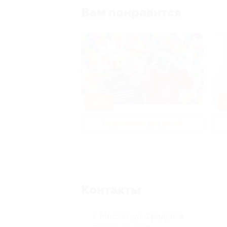
Вам понравится
-50%
-
р и педикюр
Развлечения для детей
Контакты
г. Москва, ул. Фридриха