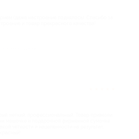
рием (даже настроение поднялось). Спасибо за
строение и товар прекрасного качества!
отзыв полезен для вас?
★
★
★
★
★
рый ,четкий, профессиональный. Товар привезли
вом мешочке и подарочной фирменной сумочке
такой четкости и нацеленности на результат.
красный!