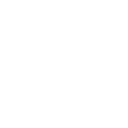
отзыв полезен для вас?
★
★
★
★
★