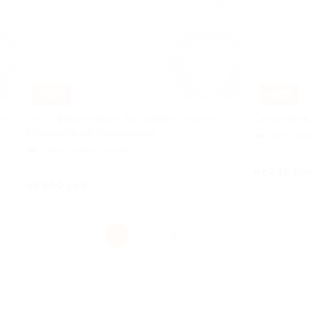
–50%
–68%
ик
Карта флеш-памяти, фоторамка, запонки с
Ежедневник 
персональной гравировкой
Электроз
Электрозаводская
 778
Куплено 54
от 288 руб
от 800 руб.
1
2
3