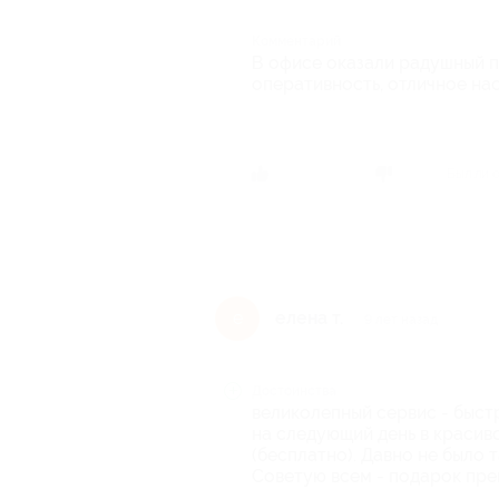
Комментарий
В офисе оказали радушный п
оперативность, отличное на
Был ли 
елена т.
е
9 лет назад
Достоинства
великолепный сервис - быст
на следующий день в краси
(бесплатно). Давно не было 
Советую всем - подарок пре