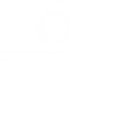
с гравировкой или термокружка
аводская
Куплено 728
.