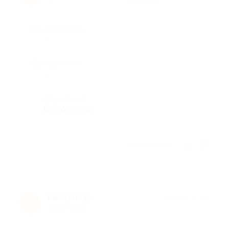
Достоинства
-
Недостатки
-
Комментарий
Всё отлично
Отзыв полезен?
Валерия Д.
★
★
★
★
★
В
4 года назад