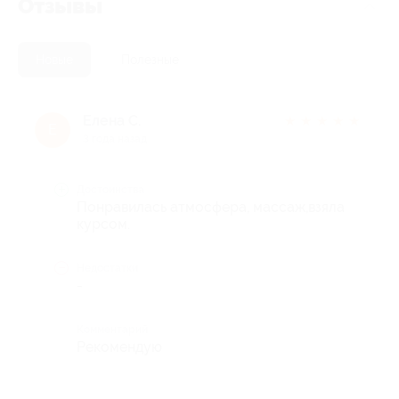
Отзывы
Новые
Полезные
Елена С.
★
★
★
★
★
Е
3 года назад
Достоинства
Понравилась атмосфера, массаж,взяла
курсом.
Недостатки
-
Комментарий
Рекомендую