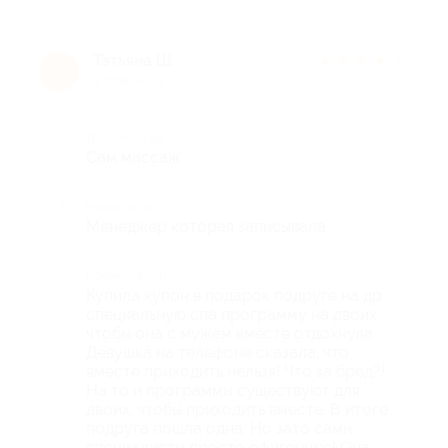
Татьяна Ш.
★
★
★
★
★
Т
4 года назад
Достоинства
Сам массаж
Недостатки
Менеджер которая записывала
Комментарий
Купила купон в подарок подруге на др
специальную спа программу на двоих,
чтобы она с мужем вместе отдохнула.
Девушка на телефоне сказала, что
вместе приходить нельзя! Что за бред?!
На то и программы существуют для
двоих, чтобы приходить вместе. В итоге
подруга пошла одна. Но зато сами
специалисты просто офигенные! Она