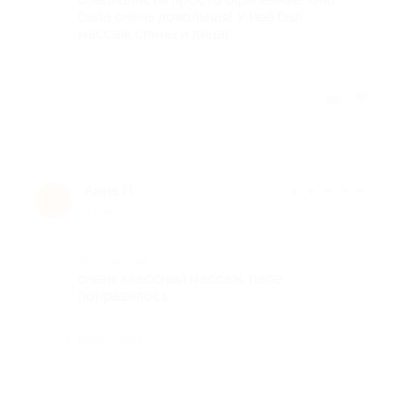
была очень довольная! У неё был
массаж спины и лица!
Отзыв полезен?
Анна П.
★
★
★
★
★
А
4 года назад
Достоинства
очень классный массаж, папе
понравилось
Недостатки
-