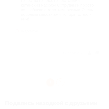
Качество на высоте, настоящий
китайский массаж! Сотрудники просто
волшебники с золотыми руками. Очень
довольна массажами, теперь только к
ним!
Недостатки
-
Отзыв полезен?
1
Поделись находкой с друзьями