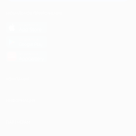
МОБИЛЬНОЕ ПРИЛОЖЕНИЕ
загрузить в
App Store
загрузить в
Google Play
загрузить в
AppGallery
КОМПАНИЯ
ИНФОРМАЦИЯ
ПАРТНЕРАМ