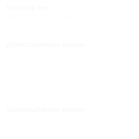
Healthy Joy
4.59
★
★
★
★
★
502
отзывa
Действующие акции
Акции отсутствуют
Завершённые акции