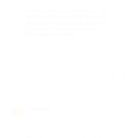
Достоинства
Очень грамотный косметолог, дала
рекомендации по уходу за кожей,
объясняла и рассказывала каждое
действие. Очень внимательная и
заботливая. Спасибо!
Недостатки
-
Отзыв полезен?
Резеда В.
★
★
★
★
★
Р
4 года назад
Достоинства