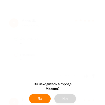
Анна Ш.
★
★
★
★
★
А
4 года назад
Достоинства
-
Недостатки
-
Отзыв полезен?
Вы находитесь в городе
Москва
?
Да
Нет
Илья И.
★
★
★
★
★
И
4 года назад