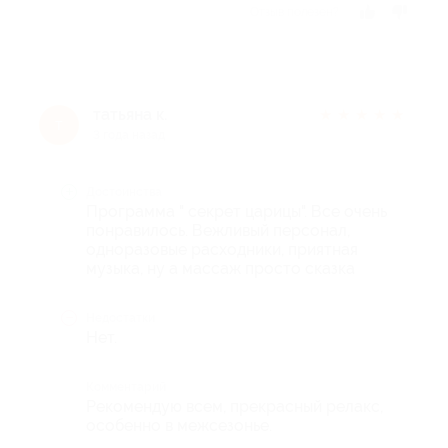
Отзыв полезен?
татьяна к.
★
★
★
★
★
т
3 года назад
Достоинства
Программа " секрет царицы". Все очень
понравилось. Вежливый персонал,
одноразовые расходники, приятная
музыка, ну а массаж просто сказка
Недостатки
Нет.
Комментарий
Рекомендую всем, прекрасный релакс,
особенно в межсезонье.