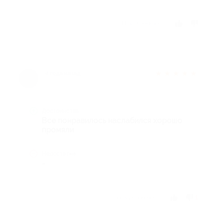
Отзыв полезен?
★
★
★
★
★
4 года назад
Достоинства
Все понравилось наслабился хорошо
промяли
Недостатки
-
Отзыв полезен?
1