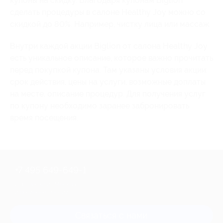
купоны на скидку. Благодаря купонам Biglion
сделать процедуры в салоне Healthy Joy можно со
скидкой до 80%. Например, чистку лица или массаж.
Внутри каждой акции Biglion от салона Healthy Joy
есть уникальное описание, которое важно прочитать
перед покупкой купона. Там указаны условия акции:
срок действия, цены на услуги, возможные доплаты
на месте, описание процедур. Для получения услуг
по купону необходимо заранее забронировать
время посещения.
+7 495 649-649-1
Для звонка из Москвы
и регионов России
Связаться с нами