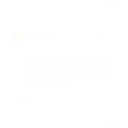
Отзыв полезен?
Анастасия Мо
★
★
★
★
★
А
4 года назад
Достоинства
Очень хороший массажист. Брала купон
где был массаж всего тела и отдельно
лицо - отдохнула и получила
удовольствие от процесса. Массажист
был вежлив и учтив.
Недостатки
-
Отзыв полезен?