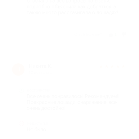
отвечала на все вопросы по брони,
подробно объяснила как добраться, а
также много рассказывала о лошадях!
Отзыв полезен?
1
Никита К.
★
★
★
★
★
Н
10 лет назад
Достоинства
Все очень понравилось! Рекомендуем!!
Прекрасные лошади, снаряжение, все
очень достойно!
Недостатки
Не было