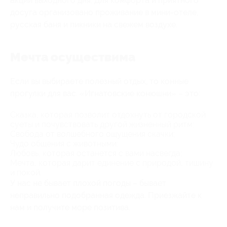
акции выходного дня. Для комфорта и приятного
досуга организовано проживание в мини-отеле,
русская баня и пикники на свежем воздухе.
Мечта осуществима
Если вы выбираете полезный отдых, то конные
прогулки для вас. «Игнатовские конюшни» – это:
Сказка, которая позволит отдохнуть от городской
суеты и почувствовать другой жизненный ритм;
Свобода от волшебного ощущения скачки;
Чудо общения с животными;
Любовь, которая останется с вами насвегда;
Мечта, которая дарит единение с природой, тишину
и покой.
У нас не бывает плохой погоды – бывает
неправильно подобранная одежда. Приезжайте к
нам и получите море позитива.