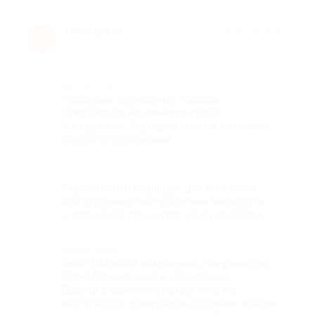
Наталья М.
★
★
★
★
★
Н
10 лет назад
Достоинства
Красивые, спокойные лошади.
Прекрасная администратор/
инструктор. Хорошие чистые конюшни.
Клетки с кроликами)
Недостатки
Скучноватый маршрут для новичков(
Для продвинутых вроде как маршруты
интересней, проходят через поле/лес.
Комментарий
Были большой компанией, понравилось
всем! Лошади очень спокойные.
Девушка администратор, она же
инструктор, приятная в общении, всегда