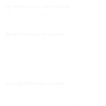
Игнатовские конюшни
4.98
★
★
★
★
★
31
отзыв
Действующие акции
Акции отсутствуют
Завершённые акции