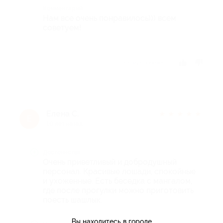
Комментарий
Нам все очень понравилось))) всем
советуем!
Отзыв полезен?
Елена С.
★
★
★
★
★
Е
10 лет назад
Достоинства
Очень приветливый и добродушный
персонал. Красивые лошади, спокойные
и ухоженные. Есть беседка с мангалом,
где после прогулки можно приготовить
поесть шашлык.
Вы находитесь в городе