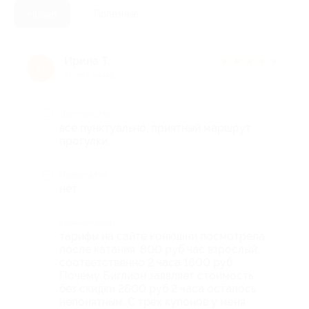
Новые
Полезные
Ирина Т.
★
★
★
★
★
И
10 лет назад
Достоинства
все пунктуально, приятный маршрут
прогулки
Недостатки
нет
Комментарий
тарифы на сайте конюшни посмотрела
после катания. 800 руб час взрослый,
соответственно 2 часа 1600 руб.
Почему Биглион заявляет стоимость
без скидки 2600 руб 2 часа осталось
непонятным. С трех купонов у меня