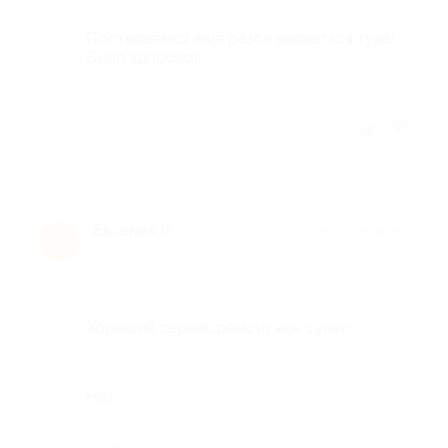
Комментарий
Постараемся еще разок вырваться туда!
Было здорово!!
Отзыв полезен?
Евгения И.
★
★
★
★
★
Е
10 лет назад
Достоинства
Хороший сервис,ремонт,все супер...
Недостатки
Нет
Комментарий