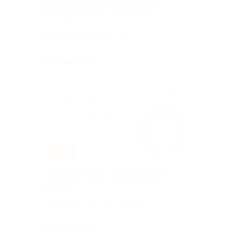
Конные прогулки с проживанием в
загородном клубе «Игнатовские
конюшни»
МОСКОВСКАЯ ОБЛАСТЬ
Куплено 18
от 2 550 руб.
–50%
Конная прогулка с инструктажем от
загородного клуба «Игнатовские
конюшни»
Московская обл, пос. Игнатово
Куплено 77
от 1 300 руб.