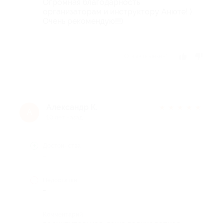
Огромная благодарность
организаторам и инструктору Анюте! )
Очень рекомендую!!!)
Отзыв полезен?
Александр К.
★
★
★
★
★
А
10 лет назад
Достоинства
-
Недостатки
-
Комментарий