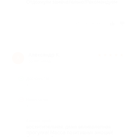
Отдохнули замечательно!Рекомендуем
Отзыв полезен?
Александр К.
★
★
★
★
★
А
10 лет назад
Достоинства
-
Недостатки
-
Комментарий
восхитительная, даже великолепная
прогулка! Масса позитивных эмоций!