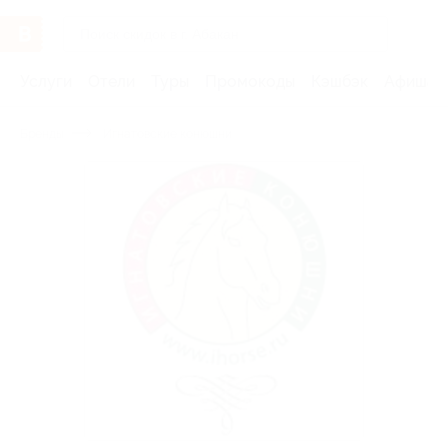
Услуги
Отели
Туры
Промокоды
Кэшбэк
Афиша 
Бренды
Игнатовские конюшни