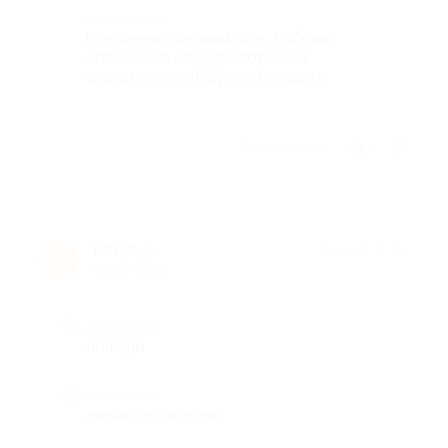
Комментарий
Все очень понравилось. Добрые
спокойные лошади. Хорошее
впечатление об организаторах.
Отзыв полезен?
1
Darya Д.
★
★
★
★
★
D
10 лет назад
Достоинства
лошади
Недостатки
далеко от москвы