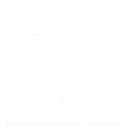
В Игнатово занимаюсь постоянно,и
зачастую покупаю купоны,я советую
всем туда приехать,лошадки все супер
и Анечка инструктор умничка,номера
хорошие если захотите остаться с
ночевкой все чистенькое и хороший
ремонт..
Отзыв полезен?
2
1
Поделись находкой с друзьями