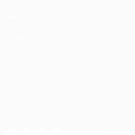
ИНФОРМАЦИЯ
ПАРТНЕРАМ
© 2010-2026 BIGLION
Обработка персональных данных
Пользовательское соглашение
Публичная оферта
Гарантия, поддержка
24 часа и возврат средств
Перейти на полную версию сайта