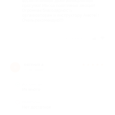
восхитительная, даже великолепная
прогулка! Масса позитивных эмоций!
Огромная благодарность
организаторам и инструктору Анюте! )
Очень рекомендую!!!)
Отзыв полезен?
евгения а.
★
★
★
★
★
е
10 лет назад
Достоинства
Их много
Недостатки
Нет достатков