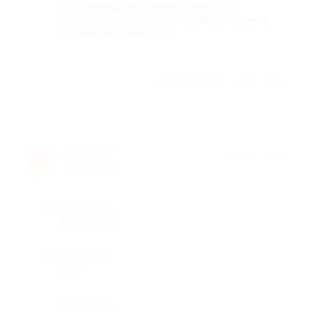
получилась приличная переплата.
Соответственно этим предложением я
больше не пользуюсь.
Отзыв полезен?
9
1
Оксана Т.
★
★
★
★
★
О
10 лет назад
Достоинства
Все супер!
Недостатки
Нет
Комментарий