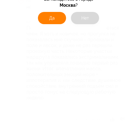
Недостатки
Москва
?
не было ни одного!
Да
Нет
Комментарий
После прогулки предложили согреться
чаем. Я хоть и новичок, но прогулка не
показалась мне скучной - проехали и
поле и лесок, и даже не раз перешли
проезжую часть. Некоторые участки
маршрута показались экстримальными,
так как управляла лошадью первый раз
жизни. Итог: впечатлений масса,
положительных эмоций море +
иппотерапия и, как следствие, душевное
спокойствие, внутренний подъём сил и
просто тонус на следующую рабочую
неделю.
Отзыв полезен?