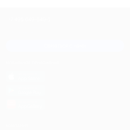
+7 495 649-649-1
Для звонка из Москвы
и регионов России
Связаться с нами
МОБИЛЬНОЕ ПРИЛОЖЕНИЕ
загрузить в
App Store
загрузить в
Google Play
загрузить в
AppGallery
КОМПАНИЯ