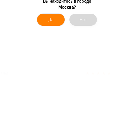
Вы находитесь в городе
Москва
?
Да
Нет
★
★
★
★
★
назад