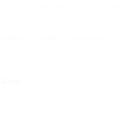
Для Вашего бизнеса
Блог
Франчайзинг
Воп
Промокоды
Кэшбэк
Афиша города
iLook
4.43
★
★
★
★
★
60
отзывов