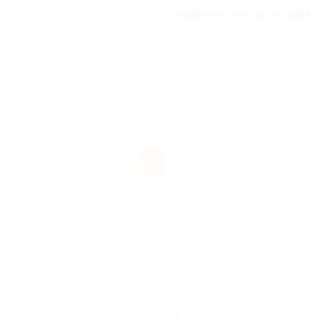
Понравился мастер по депи
Был ли 
1
Анна К.
А
10 лет назад
Достоинства
-
Недостатки
-
Комментарий