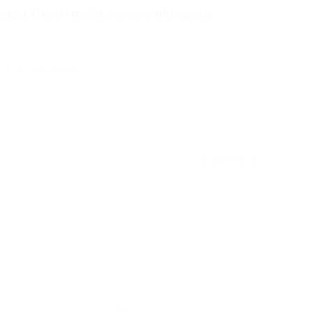
ляции. Очень профессиональный подход
отзыв полезен для вас?
★
★
★
★
★