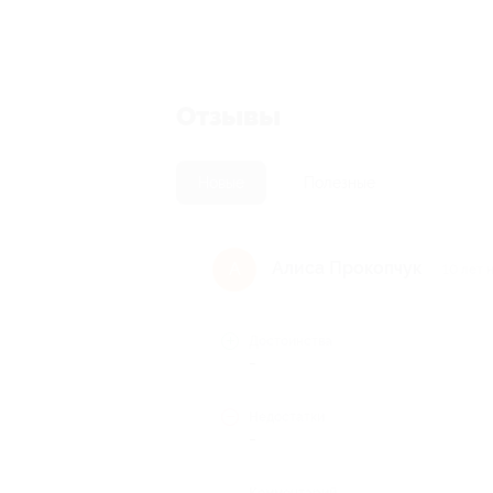
Отзывы
Новые
Полезные
Алиса Прокопчук
А
10 лет 
Достоинства
-
Недостатки
-
Комментарий