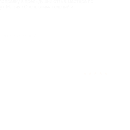
 поправку в предыдущий отзыв, мастера по
т Мария ) Очень внимательный и
отзыв полезен для вас?
★
★
★
★
★