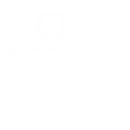
й макияж бровей, век или губ в
оты iLook
ая
Куплено 17
уб.