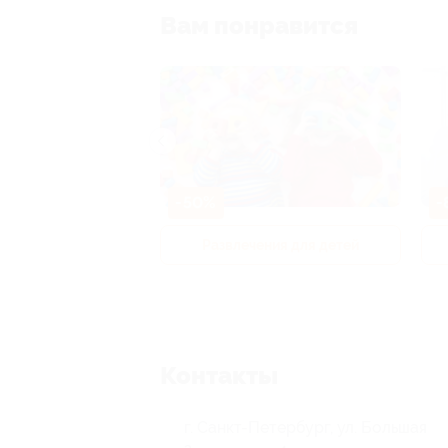
Вам понравится
-50%
-
р и педикюр
Развлечения для детей
Контакты
г. Санкт-Петербург, ул. Большая