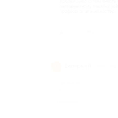
Добрый день! Хотела внести
перманентному макияжу зову
профессиональный мастер.
Был ли 
1
Екатерина П.
Е
10 лет назад
Достоинства
-
Недостатки
-