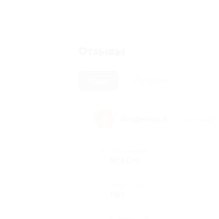
Отзывы
Новые
Полезные
Владимир А.
В
10 лет назад
Достоинства
Все Ок!
Недостатки
Нет
Комментарий