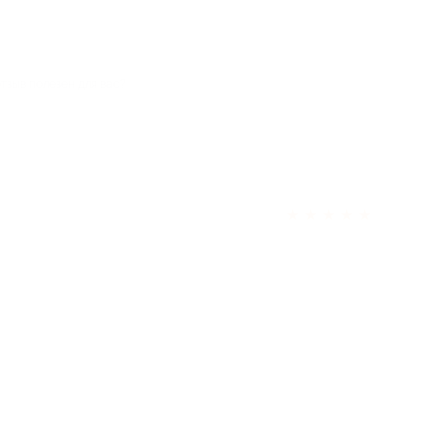
отзыв полезен для вас?
★
★
★
★
★