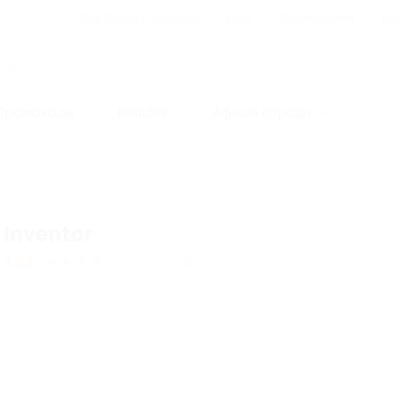
Для Вашего бизнеса
Блог
Франчайзинг
Воп
Промокоды
Кэшбэк
Афиша города
Inventor
4.92
★
★
★
★
★
49
отзывов