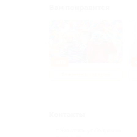
Вам понравится
-50%
-
р и педикюр
Развлечения для детей
Контакты
г. Ярославль, ул. Полушкина