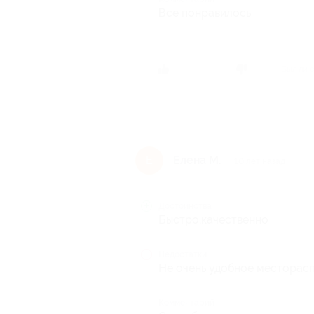
Все понравилось
Был ли 
Елена М.
Е
10 лет назад
Достоинства
Быстро,качественно
Недостатки
Не очень удобное месторас
Комментарий