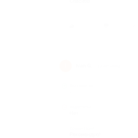
Спасибо
Был ли 
Ivan G.
I
10 лет назад
Достоинства
-
Недостатки
Нет
Комментарий
Рекомендую!