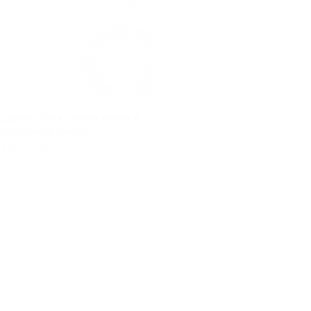
, диагностика, замена масла и
втосервисе Inventor
, Полушкина Роща ул, д.
Куплено 63
.