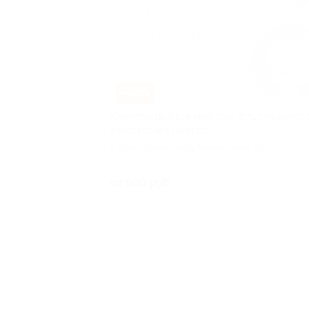
–50%
Комплексный шиномонтаж четырех колес 
автоcервисе Inventor
г. Ярославль, Полушкина Роща ул, д.
17
Куплен
от 500 руб.