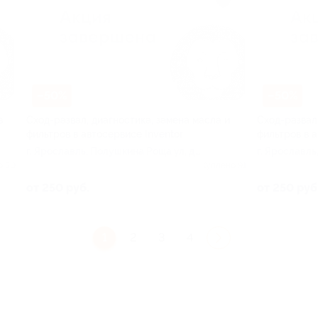
–50%
–50%
в
Сход-развал, диагностика, замена масла и
Сход-развал
фильтров в автосервисе Inventor
фильтров в а
г. Ярославль, Полушкина Роща ул, д.
г. Ярославль
17
17
о 50
Куплено 91
от 250 руб.
от 250 руб
1
2
3
4