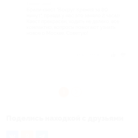
Комментарий
Брали квест "Вокруг Кремля за 80
минут", правда у нас это заняло 2 часа))
Квест прекрасен, ходить не далеко, все
компактно, вопросы помогают узнать
новое о Москве. Советую!
Отзыв полезен?
1
Поделись находкой с друзьями