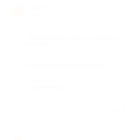
Дарья А.
★
★
★
★
★
Д
4 года назад
Достоинства
Интересно очень ходить и узнавать что-
то новое
Недостатки
Одной памятной доски не было)
Комментарий
Все рекомендую
Отзыв полезен?