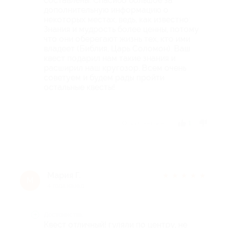
составлены. Спасибо большое за
дополнительную информацию о
некоторых местах, ведь, как известно:
Знания и мудрость более ценны, потому
что они оберегают жизнь тех, кто ими
владеет (Библия, Царь Соломон). Ваш
квест подарил нам такие знания и
расширил наш кругозор. Всем очень
советуем и будем рады пройти
остальные квесты!
Отзыв полезен?
1
Мария Г.
★
★
★
★
★
М
4 года назад
Достоинства
Квест отличный! гуляли по центру, не