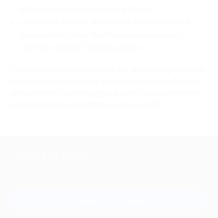
небезызвестный противник Бэтмена;
«Наследие рейха», в котором вы отправитесь
разгадывать тайну бесследно исчезнувшего
золотого запаса Третьего рейха.
Передать словами эмоции и тот выброс адреналина,
которые сопровождают квесты компании «iQuest»,
невозможно. Поэтому лучше запастись купонами и
самостоятельно посетить их со скидкой.
+7 495 649-649-1
Для звонка из Москвы
и регионов России
Связаться с нами