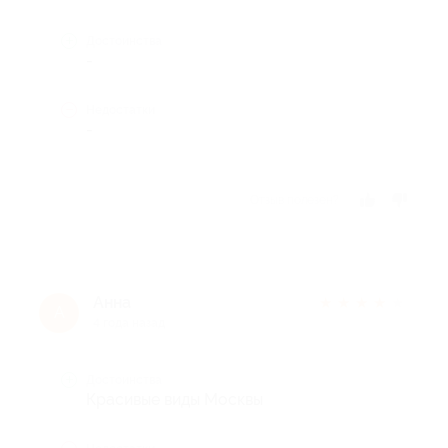
Достоинства
-
Недостатки
-
Отзыв полезен?
Анна
★
★
★
★
★
А
4 года назад
Достоинства
Красивые виды Москвы