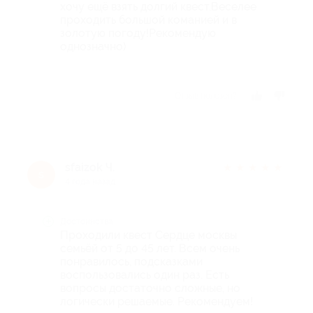
хочу ещё взять долгий квест.Веселее
проходить большой команией и в
золотую погоду!Рекомендую
однозначно)
Отзыв полезен?
sfaizok Ч.
★
★
★
★
★
s
4 года назад
Достоинства
Проходили квест Сердце москвы
семьёй от 5 до 45 лет. Всем очень
понравилось, подсказками
воспользовались один раз. Есть
вопросы достаточно сложные, но
логически решаемые. Рекомендуем!