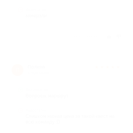
Недостатки
замерзли
Отзыв полезен?
Полина
★
★
★
★
★
П
4 года назад
Достоинства
Вопросы, маршрут
Недостатки
Слишком низкая цена за такой квест на
всю команду :D