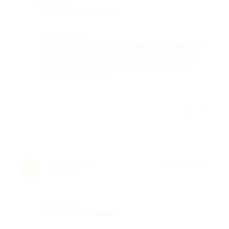
Недостатки
Слишком простой
Комментарий
Вопросы в духе "посчитайте количество
звёздочек". Квест рассчитан на детей до
6 лет, могли бы хотя бы это указать в
описании квеста.
Отзыв полезен?
светлана я.
★
★
★
★
★
с
4 года назад
Достоинства
Вопросы и задания