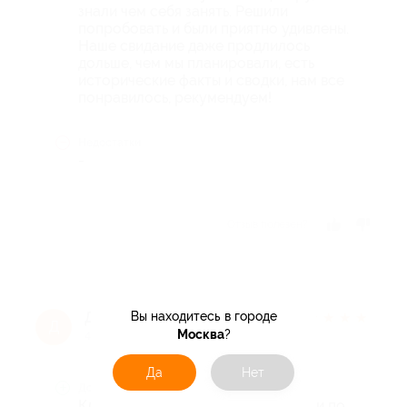
знали чем себя занять. Решили
попробовать и были приятно удивлены.
Наше свидание даже продлилось
дольше, чем мы планировали, есть
исторические факты и сводки, нам все
понравилось, рекумендуем!
Недостатки
-
Отзыв полезен?
Вы находитесь в городе
Джеки З.
★
★
★
★
★
Д
Москва
?
4 года назад
Да
Нет
Достоинства
Классный квест, мы с подругой шли по