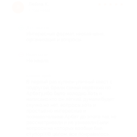
Лейла К.
★
★
★
★
★
Л
4 года назад
Достоинства
Интересный формат, низкая цена,
организация и вопросы.
Недостатки
Не нашла.
Комментарий
В первый раз купили уличный квест с
подругой, брали самый короткий по
Арбату,ибо было холодно.Хоть и
написано,что он лёгкий, думали,будет
скучно,но нет, вопросы хоть и
простые,но интересные и
познавательные.Арбат до этого так не
рассматривали и не узнавали.Были
вопросы,на которых вообще был
ступор)))В целом, все понравилось,