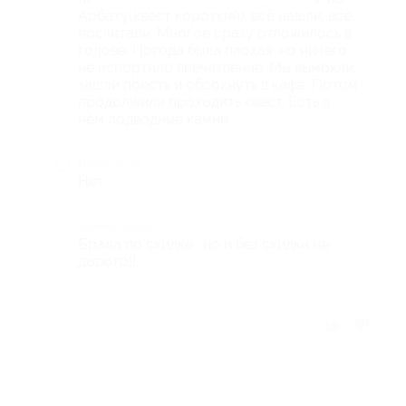
Арбату(квест короткий), всё нашли, всё
посчитали. Многое сразу отложилось в
голове. Погода была плохая, но ничего
не испортило впечатление. Мы вымокли,
зашли поесть и обсохнуть в кафе. Потом
продолжили проходить квест. Есть в
нём подводные камни
Недостатки
Нет.
Комментарий
Брала по скидке , но и без скидки не
дорого!!
Отзыв полезен?