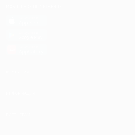
МОБИЛЬНОЕ ПРИЛОЖЕНИЕ
загрузить в
App Store
загрузить в
Google Play
загрузить в
AppGallery
КОМПАНИЯ
ИНФОРМАЦИЯ
ПАРТНЕРАМ