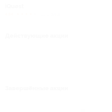
iQuest
4.84
★
★
★
★
★
110
отзывов
Действующие акции
Акции отсутствуют
Завершённые акции