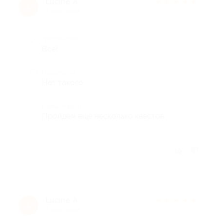
Lucine A.
★
★
★
★
★
L
4 года назад
Достоинства
Всё!
Недостатки
Нет такого
Комментарий
Пройдём ещё несколько квестов
Отзыв полезен?
Lucine A.
★
★
★
★
★
L
4 года назад