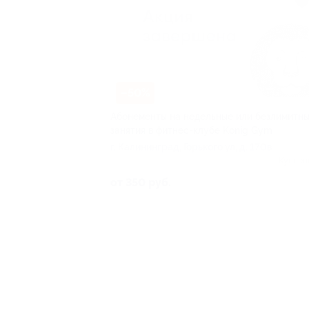
–50%
Абонементы на недельные или безлимитн
занятия в фитнес-клубе Konig Gym
г. Калининград, Горького ул, д. 170в
Куплен
от 350 руб.