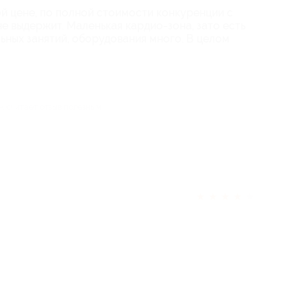
й цене, по полной стоимости конкуренции с
 выдержит. Маленькая кардио-зона, зато есть
ьных занятий, оборудования много. В целом
ек считает отзыв полезным
★
★
★
★
★