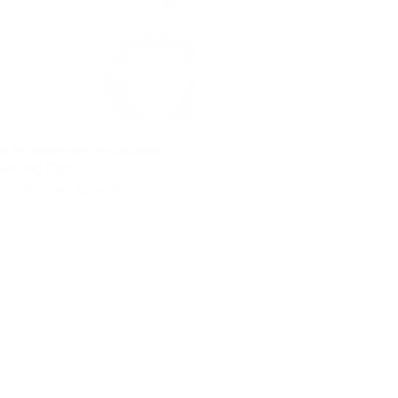
ев безлимитного посещения
а Konig Gym
ад, Максима Горького
Куплено 115
.