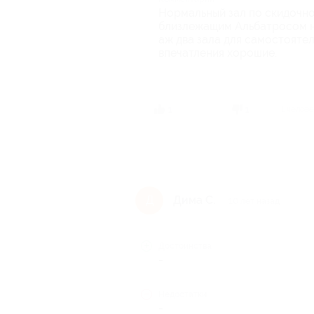
Нормальный зал по скидочно
близлежащим Альбатросом не
аж два зала для самостоятел
впечатления хорошие.
1 челов
1
1
Дима С.
Д
10 лет назад
Достоинства
-
Недостатки
-