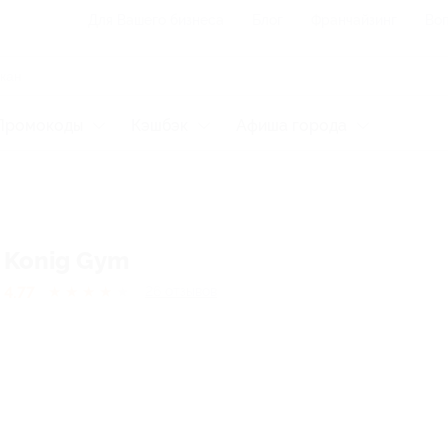
Для Вашего бизнеса
Блог
Франчайзинг
Воп
Промокоды
Кэшбэк
Афиша города
Konig Gym
4.77
★
★
★
★
★
26
отзывов