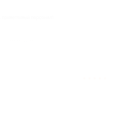
 приветливый персонал)
отзыв полезен для вас?
★
★
★
★
★