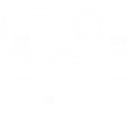
–50%
–50%
ые
Посещение фитнес-клуба Konig Gym в
До 12 месяц
спортивном комплексе «Георгиевский»
фитнес-клуб
г. Калининград, Горького ул, д. 170в
г. Калинингр
ул, д. 170в
о 24
Куплено 63
от 350 руб.
от 450 руб
1
2
3