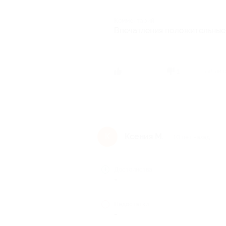
Комментарий
Впечатления положительные,
Был ли 
1
Ксения М.
К
10 лет назад
Достоинства
-
Недостатки
-