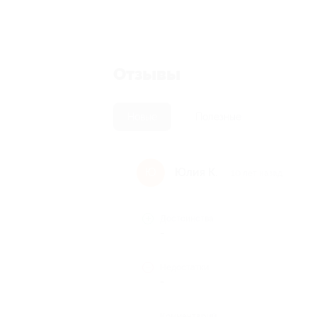
Отзывы
Новые
Полезные
Юлия К.
Ю
10 лет назад
Достоинства
-
Недостатки
-
Комментарий