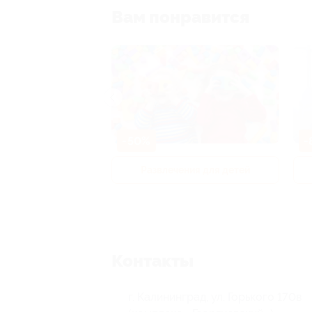
Вам понравится
-50%
-
р и педикюр
Развлечения для детей
Контакты
г. Калининград, ул. Горького 170в