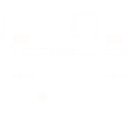
–50%
–73%
До 7 занятий фитнесом на лошади с
Катания и р
инструктором от компании «Конный дворик»
Красный Бор
г. Ярославль, дер. Красный Бор
г. Ярославль
но 3
Куплено 2
от 250 руб.
от 405 руб
1
2
3
4