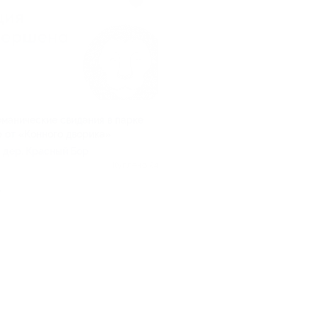
оманические свидания в парке
 от «Конного дворика»
, дер. Красный Бор
Куплено 24
.