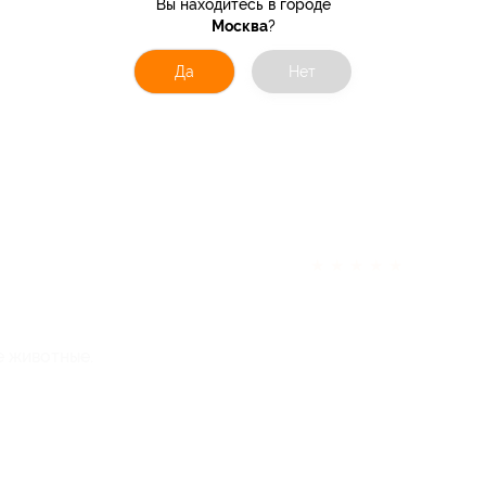
Вы находитесь в городе
Москва
?
Да
Нет
★
★
★
★
★
е животные.