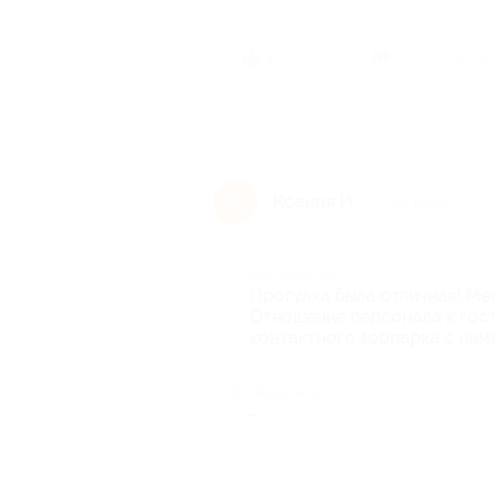
3 челов
3
Ксения И.
К
7 лет назад
Достоинства
Прогулка была отличная! Ме
Отношение персонала к гост
контактного зоопарка с ними
Недостатки
-