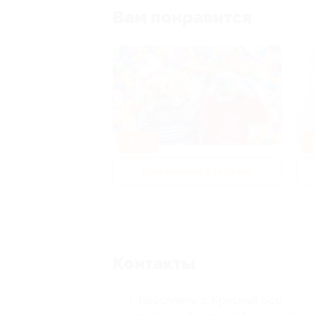
Вам понравится
-50%
-
р и педикюр
Развлечения для детей
Контакты
г. Ярославль, д. Красный Бор,