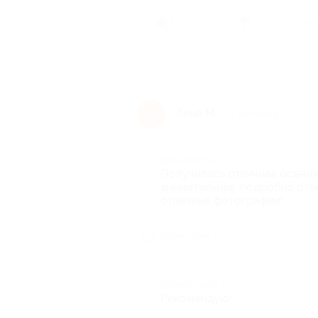
3 челов
3
Анна М.
А
7 лет назад
Достоинства
Получилась отличная осення
внимательная, подробно отв
отличные фотографии!
Недостатки
-
Комментарий
Рекомендую!