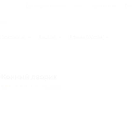
Для Вашего бизнеса
Блог
Франчайзинг
Воп
Промокоды
Кэшбэк
Афиша города
Конный дворик
4.84
★
★
★
★
★
64
отзывa