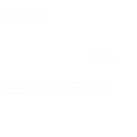
ека считают отзыв полезным
★
★
★
★
★
ста красивые! Много узнали о жизни животных.
ям очень душевное и гостеприимное, жителям
 очень повезло!