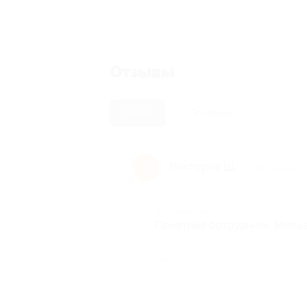
Отзывы
Новые
Полезные
Виктория Ш.
В
7 лет назад
Достоинства
Приятные сотрудники. Милы
Недостатки
-