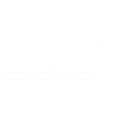
ека считают отзыв полезным
★
★
★
★
★
я семейная прогулка! Инструктор очень
ечала на возникающие вопросы и сделала