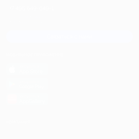
+7 495 649-649-1
Для звонка из Москвы
и регионов России
Связаться с нами
МОБИЛЬНОЕ ПРИЛОЖЕНИЕ
загрузить в
App Store
загрузить в
Google Play
загрузить в
AppGallery
КОМПАНИЯ