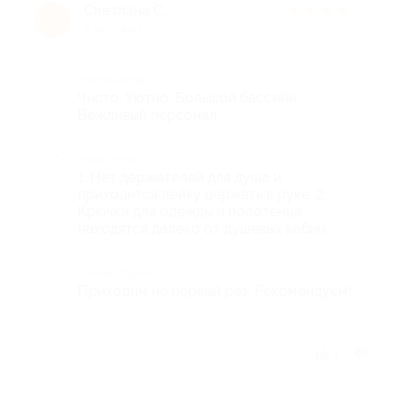
Светлана С.
★
★
★
★
★
С
9 лет назад
Достоинства
Чисто. Уютно. Большой бассейн.
Вежливый персонал.
Недостатки
1. Нет держателей для душа и
приходится лейку держать в руке. 2.
Крючки для одежды и полотенца
находятся далеко от душевых кабин.
Комментарий
Приходим не первый раз. Рекомендуем!
Отзыв полезен?
1