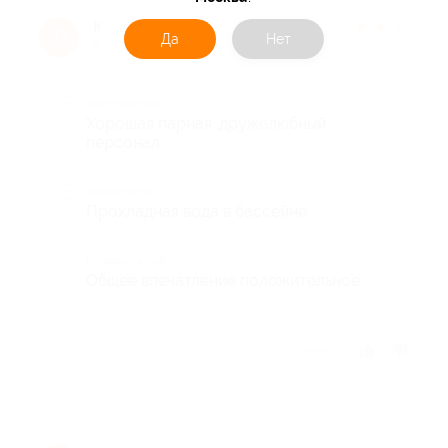
Юлия Ю.
★
★
★
★
★
Ю
Да
Нет
9 лет назад
Достоинства
Хорошая парная ,дружелюбный
персонал
Недостатки
Прохладная вода в бассейне
Комментарий
Общее впечатление положительное
Отзыв полезен?