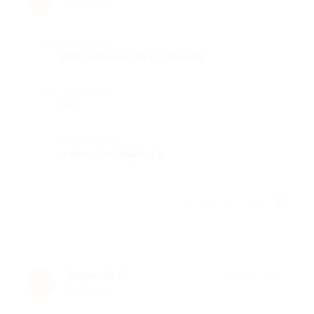
9 лет назад
Достоинства
Всё очень чисто и красиво
Недостатки
нет
Комментарий
очень понравилось
Отзыв полезен?
Людмила С.
★
★
★
★
★
Л
9 лет назад