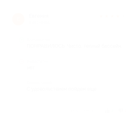
Евгения
★
★
★
★
★
Е
8 лет назад
Достоинства
ПОНРАВИЛОСЬ. Чисто, теплый бассейн.
Недостатки
нет
Комментарий
С удовольствием пойдем еще
Отзыв полезен?
2
1