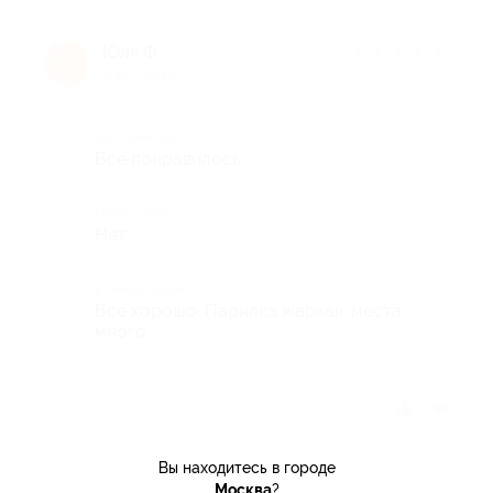
Юля Ф.
★
★
★
★
★
Ю
9 лет назад
Достоинства
Все понравилось.
Недостатки
Нет
Комментарий
Все хорошо. Парилка жаркая, места
много.
Отзыв полезен?
Вы находитесь в городе
Москва
?