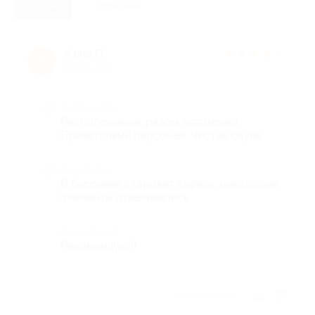
Новые
Полезные
Анна П.
★
★
★
★
★
А
8 лет назад
Достоинства
Расположение, рядом остановка.
Приветливый персонал. Чистая сауна.
Недостатки
В бассейне староват кафель, некоторые
элементы отваливались.
Комментарий
Рекомендую!!!
Отзыв полезен?