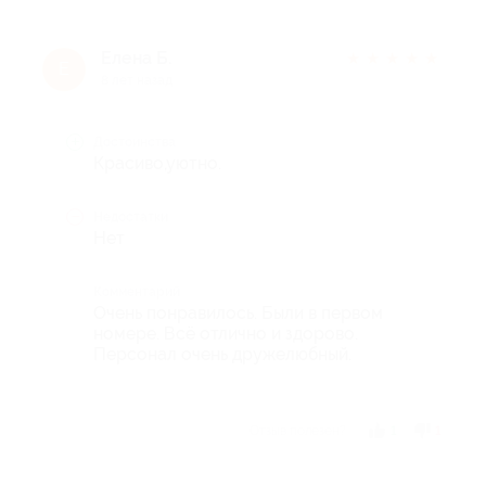
Елена Б.
★
★
★
★
★
Е
8 лет назад
Достоинства
Красиво,уютно.
Недостатки
Нет
Комментарий
Очень понравилось. Были в первом
номере. Всё отлично и здорово.
Персонал очень дружелюбный.
Отзыв полезен?
1
1