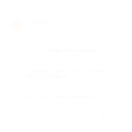
Марья С.
★
★
★
★
★
М
8 лет назад
Достоинства
Бассейн теплый. Сауна хорошая.
Недостатки
Размер бассейна маленький. Плитка
немного ободрана.
Комментарий
В целом со скидкой нормально.
Отзыв полезен?
1
1