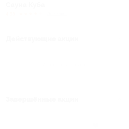
Сауна Куба
4.68
★
★
★
★
★
75
отзывов
Действующие акции
Акции отсутствуют
Завершённые акции