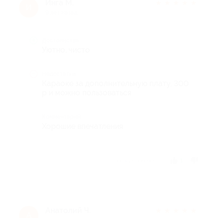
Инга М.
★
★
★
★
★
И
9 лет назад
Достоинства
Уютно, чисто
Недостатки
Караоке за дополнительную плату, 300
р и можно пользоваться
Комментарий
Хорошие впечатления
Отзыв полезен?
1
Анатолий Ч.
★
★
★
★
★
А