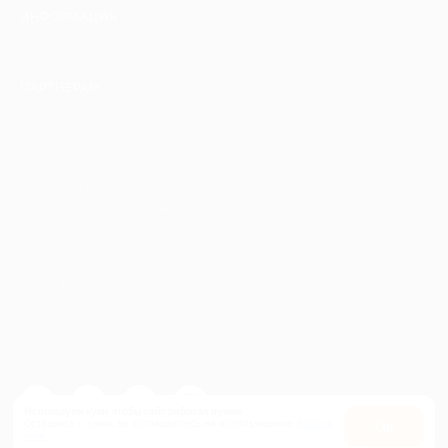
ИНФОРМАЦИЯ
ПАРТНЕРАМ
© 2010-2026 BIGLION
Обработка персональных данных
Пользовательское соглашение
Публичная оферта
Гарантия, поддержка
24 часа и возврат средств
Перейти на полную версию сайта
Используем куки, чтобы сайт работал лучше.
Оставаясь с нами, вы соглашаетесь на использование
файлов
Оk
куки.