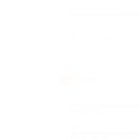
Комментарий
Останавливаемся в этой гост
Был ли 
Елена Ф.
Е
9 лет назад
Достоинства
Чисто, красиво, вкусно. Пер
тюбинг-парк.
Недостатки
Нет своей территории, хотел