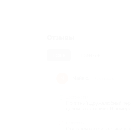
Отзывы
Новые
Полезные
Майя с.
М
8 лет назад
Достоинства
Приятный ,дружелюбный перс
целом в гостинице. В номер
Недостатки
Отдыхаем в этой гостинице н