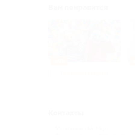
Вам понравится
-50%
-
р и педикюр
Развлечения для детей
Контакты
Московская обл., Наро-