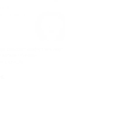
ере стандарт, комфорт или люкс
и в отеле «Купецъ»
Я ОБЛАСТЬ
Куплено 22
уб.