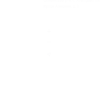
Фоминский р-н, с. Атепцево, пл.
Купца Алешина, д. 3