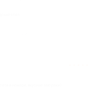
дский стол.
отзыв полезен для вас?
★
★
★
★
★
ота в номере, вкусные завтраки:)