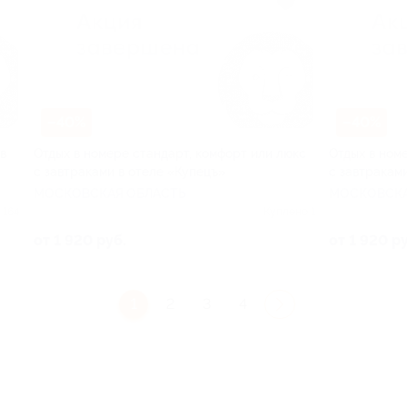
–40%
–40%
в
Отдых в номере стандарт, комфорт или люкс
Отдых в ном
с завтраками в отеле «Купецъ»
с завтракам
МОСКОВСКАЯ ОБЛАСТЬ
МОСКОВСКА
 164
Куплено 1
от 1 920 руб.
от 1 920 р
1
2
3
4