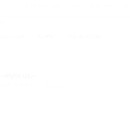
Для Вашего бизнеса
Блог
Франчайзинг
Воп
Промокоды
Кэшбэк
Афиша города
«Купецъ»
4.88
★
★
★
★
★
52
отзывa