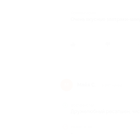
Комментарий
Очень вкусные завтраки-шве
Был ли 
Майя С.
М
8 лет назад
Достоинства
Дружелюбный ресэпшен, чист
Недостатки
-