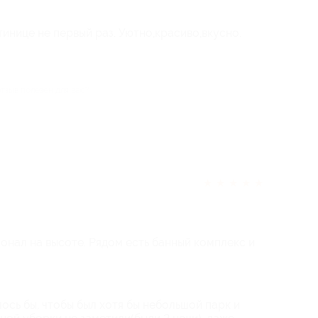
инице не первый раз. Уютно,красиво,вкусно.
отзыв полезен для вас?
★
★
★
★
★
сонал на высоте. Рядом есть банный комплекс и
ось бы, чтобы был хотя бы небольшой парк и