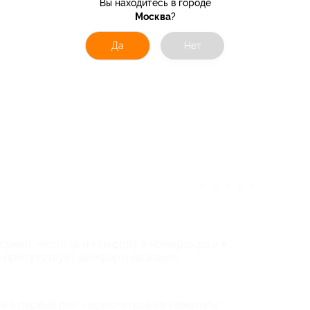
Вы находитесь в городе
Москва
?
Да
Нет
★
★
★
★
★
онал. Чистота и комфорт в номерах,да и в
е присутствует комфортная ванна.
е в первый раз. Недостатков не заметили.