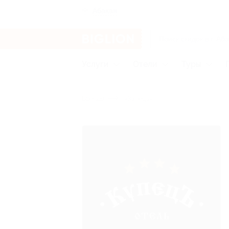
Абакан
Услуги
Отели
Туры
Бренды
«Купецъ»