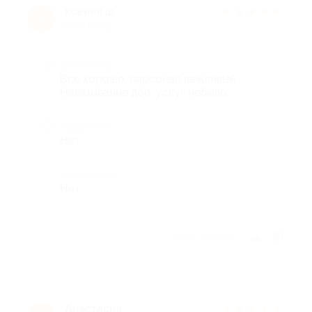
ксения щ.
★
★
★
★
★
к
9 лет назад
Достоинства
Все хорошо, персонал вежливый.
Навязывание доп. услуг небыло.
Недостатки
Нет
Комментарий
Нет
Отзыв полезен?
Анастасия
★
★
★
★
★