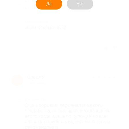
Недостатки
Да
Нет
нет
Комментарий
Всем рекомендую!
Отзыв полезен?
Олеся У.
★
★
★
★
★
О
9 лет назад
Достоинства
Очень хороший персонал.Никакого
неудобства не возникло, иногда ждешь
этого,когда идешь по купону.Мне все
очень понравилось.Буду сама ходить и
рекомендрвать.