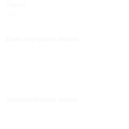
Лагис
4.85
★
★
★
★
★
71
отзыв
Действующие акции
Акции отсутствуют
Завершённые акции