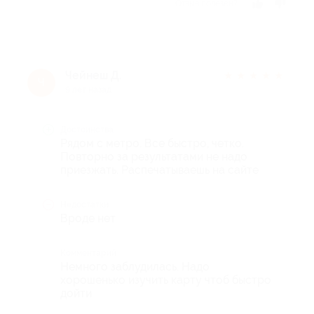
Отзыв полезен?
Чейнеш Д.
★
★
★
★
★
Ч
9 лет назад
Достоинства
Рядом с метро. Все быстро, четко.
Повторно за результатами не надо
приезжать. Распечатываешь на сайте
Недостатки
Вроде нет
Комментарий
Немного заблудилась. Надо
хорошенько изучить карту чтоб быстро
дойти