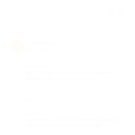
Отзыв полезен?
Светлана К.
★
★
★
★
★
С
9 лет назад
Достоинства
быстро смогли записать, очередей нет,
все вежливы. жду результатов;)
Недостатки
нет
Комментарий
понравилось, буду пользоваться данной
лабораторией и далее. спасибо!