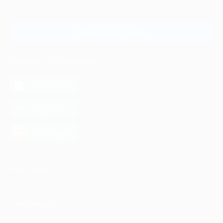
Для звонка из Москвы
и регионов России
Связаться с нами
МОБИЛЬНОЕ ПРИЛОЖЕНИЕ
загрузить в
App Store
загрузить в
Google Play
загрузить в
AppGallery
КОМПАНИЯ
ИНФОРМАЦИЯ