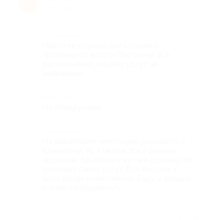
А
9 лет назад
Достоинства
Найти не сложно, хоть и нужно
пройтись от метро. Персонал все
рассказывает, лишних услуг не
навязывает.
Недостатки
Не обнаружила
Комментарий
На ресепшене некоторые резковаты с
клиентами, но в целом все в рамках
приличия. Заключают тут же договор об
оказании своих услуг. Все быстро и
пока вроде качественно. Буду и дальше
с ними сотрудничать.