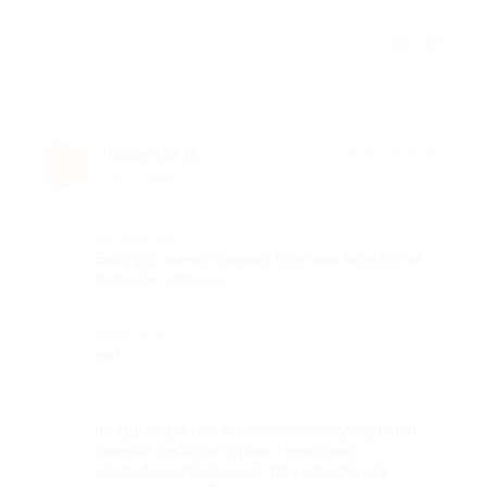
Отзыв полезен?
Людмила Д.
★
★
★
★
★
Л
9 лет назад
Достоинства
Быстро, качественно. Все как всегда на
высшем уровне.
Недостатки
нет
Комментарий
не однократно пользовалась услугами
данной лаборатории. Персонал
квалифицированный, дружелюбный,