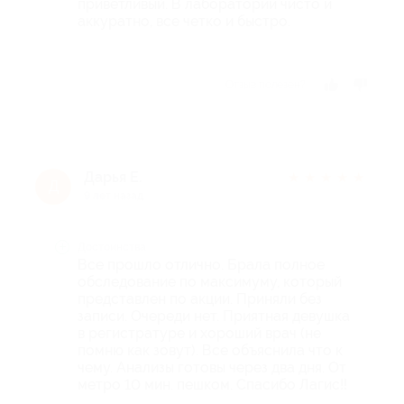
приветливый. В лаборатории чисто и
аккуратно, все четко и быстро.
Отзыв полезен?
Дарья Е.
★
★
★
★
★
Д
9 лет назад
Достоинства
Все прошло отлично. Брала полное
обследование по максимуму, который
представлен по акции. Приняли без
записи. Очереди нет. Приятная девушка
в регистратуре и хороший врач (не
помню как зовут). Все объяснила что к
чему. Анализы готовы через два дня. От
метро 10 мин. пешком. Спасибо Лагис!!