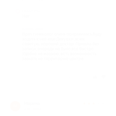
Недостатки
Нет
Комментарий
Врач гинеколог очень понравилась,буду
ходить к ней еще.Девушки ,всем
советую, хороший доктор. Пришла без
записи, очереди не было,все быстро.
Удобно на машине, есть возможность
заехать на территорию центра.
Отзыв полезен?
Марина
★
★
★
★
★
М
9 лет назад