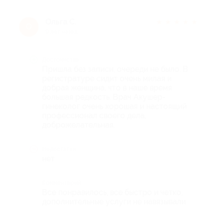
Ольга С.
★
★
★
★
★
О
9 лет назад
Достоинства
Пришла без записи, очереди не было. В
регистратуре сидит очень милая и
добрая женщина, что в наше время
большая редкость. Врач Акушер-
гинеколог очень хорошая и настоящий
профессионал своего дела,
доброжелательная.
Недостатки
нет
Комментарий
Все понравилось, все быстро и четко,
дополнительные услуги не навязывали.