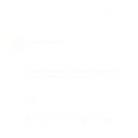
Отзыв полезен?
1
Сергей Щенёв
★
★
★
★
★
С
8 лет назад
Достоинства
Пицца очень вкусная.привезли вовремя
и горячую)большое спасибо)
Недостатки
Нет
Комментарий
Все остались сытыми и довольными)