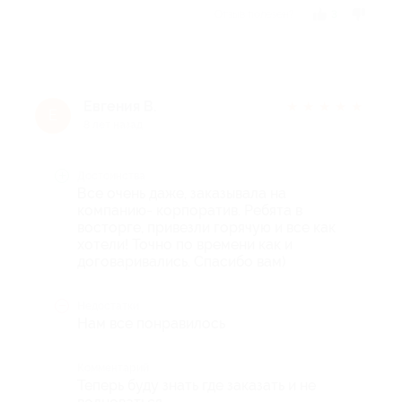
Отзыв полезен?
3
Евгения В.
★
★
★
★
★
Е
8 лет назад
Достоинства
Все очень даже, заказывала на
компанию- корпоратив. Ребята в
восторге, привезли горячую и все как
хотели! Точно по времени как и
договаривались. Спасибо вам)
Недостатки
Нам все понравилось
Комментарий
Теперь буду знать где заказать и не