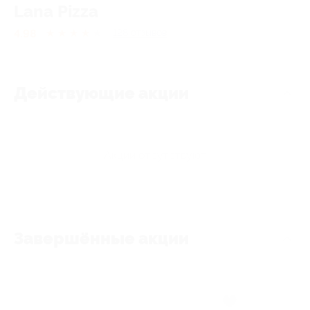
Lana Pizza
4.98
★
★
★
★
★
128
отзывов
Действующие акции
Акции отсутствуют
Завершённые акции