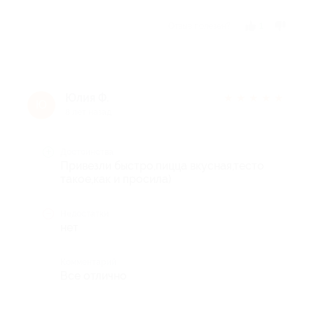
Отзыв полезен?
1
Юлия Ф.
★
★
★
★
★
Ю
8 лет назад
Достоинства
Привезли быстро,пицца вкусная,тесто
такое,как и просила)
Недостатки
нет
Комментарий
Все отлично