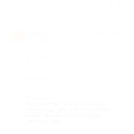
Отзыв полезен?
Алиса Л.
★
★
★
★
★
А
8 лет назад
Достоинства
-
Недостатки
-
Комментарий
Пицца вкусная, сочная,все остались
довольны.Досавка вовремя,удобно,что
можно оплачивать картой.Будем
заказывать ещё