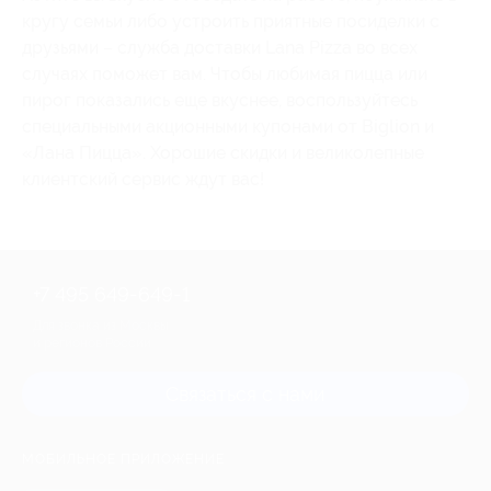
кругу семьи либо устроить приятные посиделки с
друзьями – служба доставки Lana Pizza во всех
случаях поможет вам. Чтобы любимая пицца или
пирог показались еще вкуснее, воспользуйтесь
специальными акционными купонами от Biglion и
«Лана Пицца». Хорошие скидки и великолепные
клиентский сервис ждут вас!
+7 495 649-649-1
Для звонка из Москвы
и регионов России
Связаться с нами
МОБИЛЬНОЕ ПРИЛОЖЕНИЕ