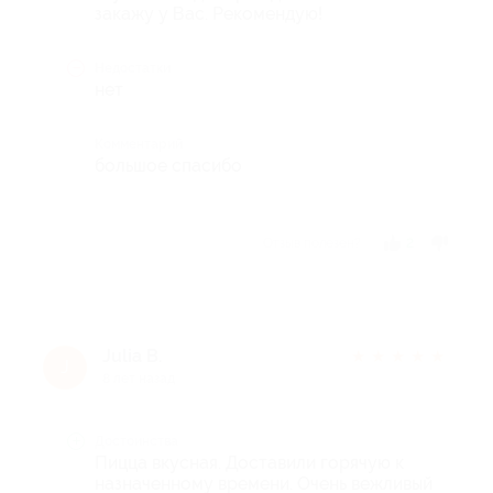
закажу у Вас. Рекомендую!
Недостатки
нет
Комментарий
большое спасибо
Отзыв полезен?
2
Julia B.
★
★
★
★
★
J
8 лет назад
Достоинства
Пицца вкусная. Доставили горячую к
назначенному времени. Очень вежливый