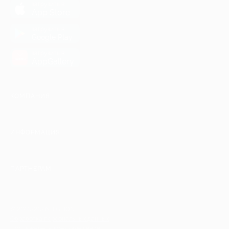
загрузить в
App Store
загрузить в
Google Play
загрузить в
AppGallery
КОМПАНИЯ
ИНФОРМАЦИЯ
ПАРТНЕРАМ
© 2010-2026 BIGLION
Обработка персональных данных
Пользовательское соглашение