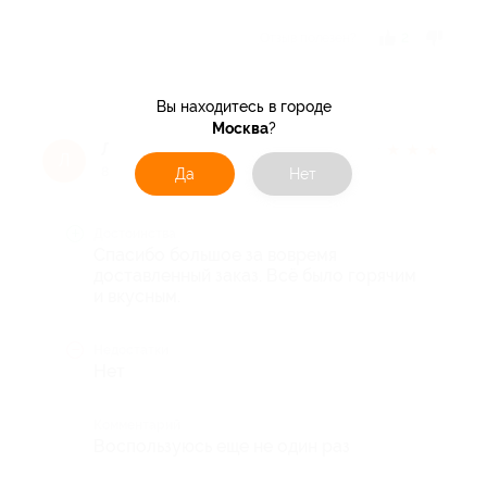
Отзыв полезен?
2
Вы находитесь в городе
Москва
?
Лариса R.
★
★
★
★
★
Л
8 лет назад
Да
Нет
Достоинства
Спасибо большое за вовремя
доставленный заказ. Всё было горячим
и вкусным.
Недостатки
Нет
Комментарий
Воспользуюсь еще не один раз