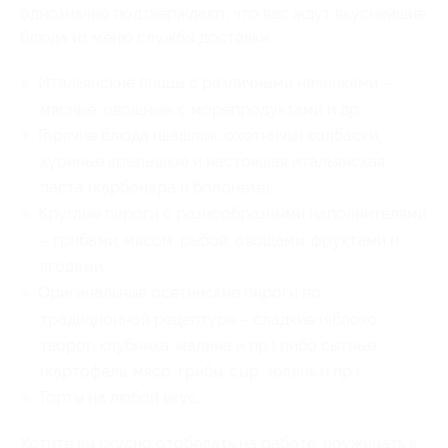
однозначно подтверждают, что вас ждут вкуснейшие
блюда из меню службы доставки:
Итальянские пиццы с различными начинками –
мясные, овощные, с морепродуктами и др.;
Горячие блюда (шашлык, охотничьи колбаски,
куриные крылышки) и настоящая итальянская
паста (карбонара и болонезе);
Круглые пироги с разнообразными наполнителями
– грибами, мясом, рыбой, овощами, фруктами и
ягодами;
Оригинальные осетинские пироги по
традиционной рецептуре – сладкие (яблоко,
творог, клубника, малина и пр.) либо сытные
(картофель, мясо, грибы, сыр, зелень и пр.);
Торты на любой вкус.
Хотите вы вкусно отобедать на работе, поужинать в