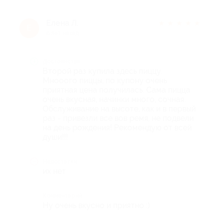
Елена Л.
★
★
★
★
★
Е
8 лет назад
Достоинства
Второй раз купила здесь пиццу.
Мнооого пиццы, по купону очень
приятная цена получилась. Сама пицца
очень вкусная, начинки много, сочная.
Обслуживание на высоте, как и в первый
раз - привезли все вов ремя, не подвели
на день рождения! Рекомендую от всей
души!!!
Недостатки
их нет
Комментарий
Ну очень вкусно и приятно :)