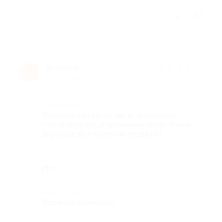
Отзыв полезен?
1
gracious
★
★
★
★
★
g
8 лет назад
Достоинства
Вовремя привезли, вегетарианская
пицца вкусная, а вишневый пирог очень
вкусный! Все горячим привезли
Недостатки
Нет
Комментарий
Всем понравилось!