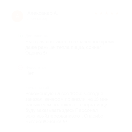
Александр А.
★
★
★
★
★
А
8 лет назад
Достоинства
Быстрая доставка в назначенное время,
даже раньше, тепла пицца, сочная.
Оценка 5+
Недостатки
Нет
Комментарий
Рекомендую на все 100%. Сегодня
заказал, вечером привезли, на 15 мин
раньше чем положено. Теперь пиццу
буду заказывать здесь.Персонал
вежливый,перезванивают. Спасибо
Биглион!Оценка 5+.