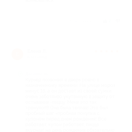
волноваться.
Отзыв полезен?
2
Елена Л.
★
★
★
★
★
Е
8 лет назад
Достоинства
Курьер позвонил в дверь ровно к
назначенному времени. На улице мороз
минус 16, а он достает из своей сумки
очень заботливо укутанную в защиту от
остывания -пиццу. Меня это так
тронуло!!!! Она была теплая! Это был
пробный шаг =пробная покупка с
купоном перед днем рождения! Все
работает, купон работает, пицца
вкусная! на день рождения обязательно