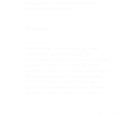
специалист в call-center, помог с
оформлением заказа.
Недостатки
Не увидела
Комментарий
Решительно рекомендую данную
компанию! Заказала пиццу для
сотрудников офиса на День Рождение.
Привезли строго к оговоренному
времени (признаюсь, даже не ожидала,
думала опоздают). Пицца вкусная -
съели быстро :-) Цена более чем
приятная с акцией на купоне. 8 пицц
обошлись мне в 2502 руб. Спасибо!
Отзыв полезен?
2
1