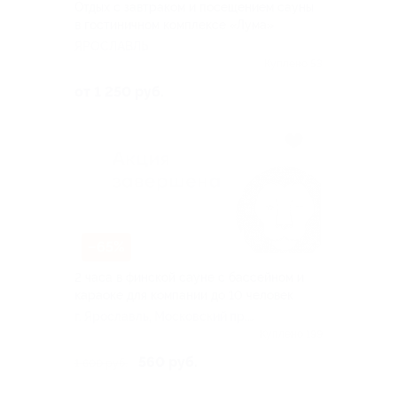
Отдых с завтраком и посещением сауны
в гостиничном комплексе «Лума»
ЯРОСЛАВЛЬ
Куплено 53
от 1 250 руб.
–65%
2 часа в финской сауне с бассейном и
караоке для компании до 10 человек
г. Ярославль, Московский пр.
б-р, д. 1
Куплено 199
560 руб.
1 600 руб.