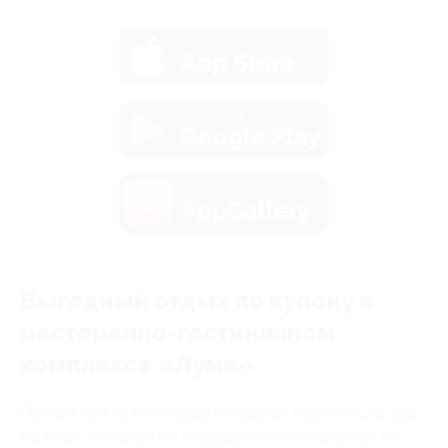
загрузить в
App Store
загрузить в
Google Play
загрузить в
AppGallery
Выгодный отдых по купону в
ресторанно-гостиничном
комплексе «Лума»
Приезжая в чужой город мы всегда ищем место, где
можно с комфортом и недорого остановиться на