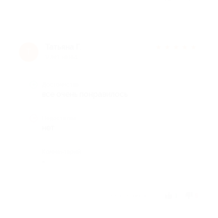
Татьяна Г.
★
★
★
★
★
Т
9 лет назад
Достоинства
все очень понравилось
Недостатки
нет
Комментарий
-
Отзыв полезен?
1
5