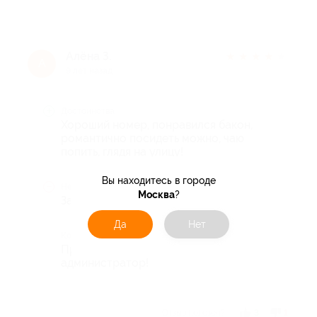
Алёна З.
★
★
★
★
★
А
9 лет назад
Достоинства
Хороший номер, понравился бакон,
романтично посидеть можно, чаю
попить, глядя на улицу!
Вы находитесь в городе
Недостатки
Москва
?
Завтра не понравился!
Да
Нет
Комментарий
Приятное место, вежливый
администратор!
Отзыв полезен?
3
1