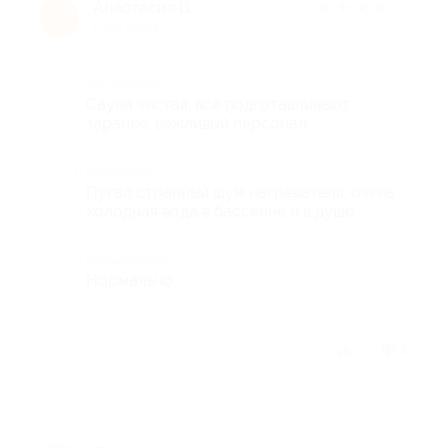
Анастасия В.
★
★
★
★
★
А
9 лет назад
Достоинства
Сауна чистая, все подготавливают
заранее, вежливый персонал.
Недостатки
Пугал странный шум нагревателя, очень
холодная вода в бассейне и в душе.
Комментарий
Нормально.
Отзыв полезен?
3
4