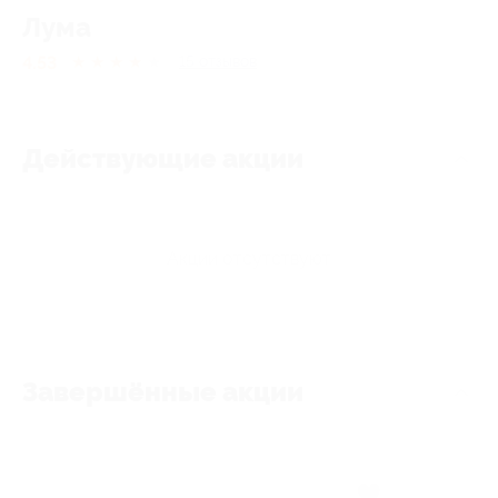
Лума
4.53
★
★
★
★
★
15
отзывов
Действующие акции
Акции отсутствуют
Завершённые акции