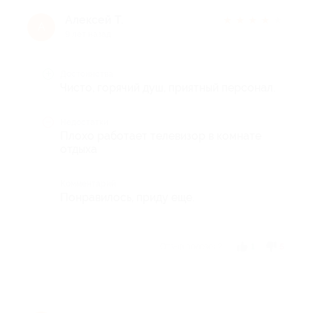
Алексей Т.
★
★
★
★
★
А
9 лет назад
Достоинства
Чисто, горячий душ, приятный персонал.
Недостатки
Плохо работает телевизор в комнате
отдыха
Комментарий
Понравилось, приду еще.
Отзыв полезен?
1
5