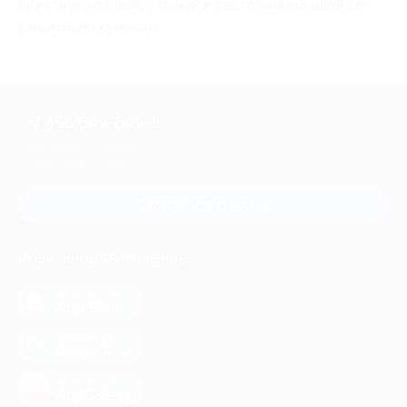
приятного отдыха с баней и ресторанной едой со
скидкой по купонам.
+7 495 649-649-1
Для звонка из Москвы
и регионов России
Связаться с нами
МОБИЛЬНОЕ ПРИЛОЖЕНИЕ
загрузить в
App Store
загрузить в
Google Play
загрузить в
AppGallery