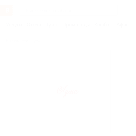
Услуги
Отели
Туры
Промокоды
Кэшбэк
Афиша 
Бренды
Лума