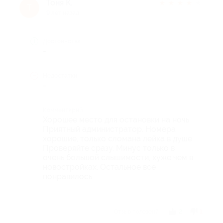
Тоня К.
★
★
★
★
★
Т
9 лет назад
Достоинства
-
Недостатки
-
Комментарий
Хорошее место для остановки на ночь.
Приятный администратор. Номера
хорошие, только сломана лейка в душе.
Проверяйте сразу. Минус только в
очень большой слышимости, хуже чем в
новостройках. Остальное все
понравилось.
Отзыв полезен?
2
1