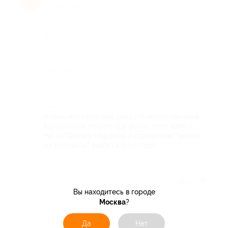
Т
10 лет назад
Достоинства
-
Недостатки
-
Комментарий
очень интересный квест с неожиданной
концовкой. много где были, этот квест
по интересу наравне с проектом "выйти
из комнаты". ребята молодцы
Отзыв полезен?
1
Вы находитесь в городе
Москва
?
Да
Нет