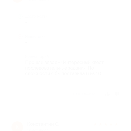
Достоинства
-
Недостатки
-
Комментарий
Прошли вдвоем! Интересный квест,
последовательные задания. По
сложности я бы поставила 6 из 10
Отзыв полезен?
Константин С.
★
★
★
★
★
К
10 лет назад