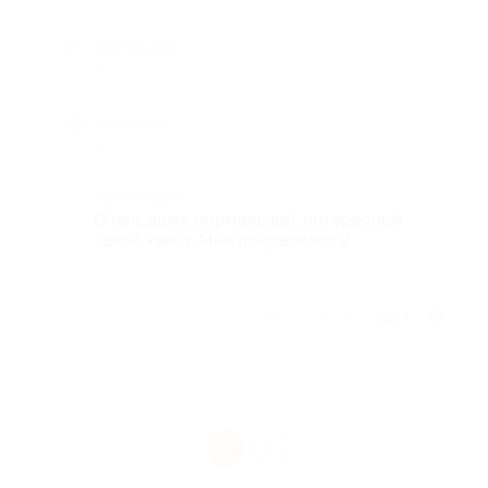
Достоинства
-
Недостатки
-
Комментарий
Очень даже нормальный, интересный
такой квест. Мне понравилось!
Отзыв полезен?
1
1