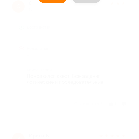
Светлана s.
★
★
★
★
★
С
10 лет назад
Достоинства
-
Недостатки
-
Комментарий
Понравился квест. Все задания
логические и последовательные
Отзыв полезен?
1
Ирина Б.
★
★
★
★
★
И