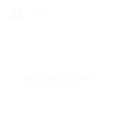
Снежана Б.
★
★
★
★
★
С
10 лет назад
Достоинства
-
Недостатки
-
Комментарий
все супер!! очень понравился квест,
интересно.. пойдем еще:)
Отзыв полезен?
2