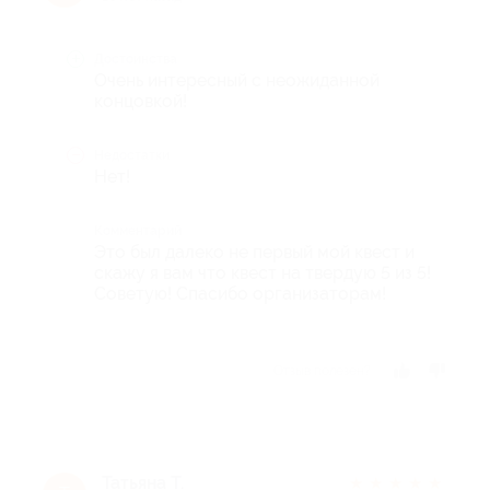
Достоинства
Очень интересный с неожиданной
концовкой!
Недостатки
Нет!
Комментарий
Это был далеко не первый мой квест и
скажу я вам что квест на твердую 5 из 5!
Советую! Спасибо организаторам!
Отзыв полезен?
Татьяна Т.
★
★
★
★
★