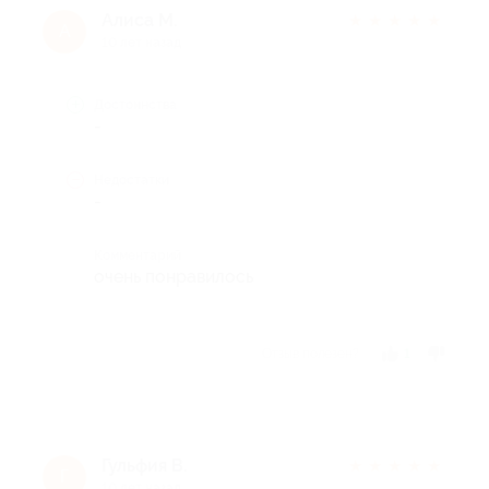
Алиса М.
★
★
★
★
★
А
10 лет назад
Достоинства
-
Недостатки
-
Комментарий
очень понравилось
Отзыв полезен?
1
Гульфия В.
★
★
★
★
★
Г
10 лет назад