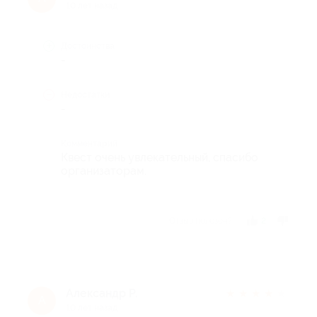
10 лет назад
Достоинства
-
Недостатки
-
Комментарий
Квест очень увлекательный, спасибо
организаторам.
Отзыв полезен?
2
Александр Р.
★
★
★
★
★
А
10 лет назад