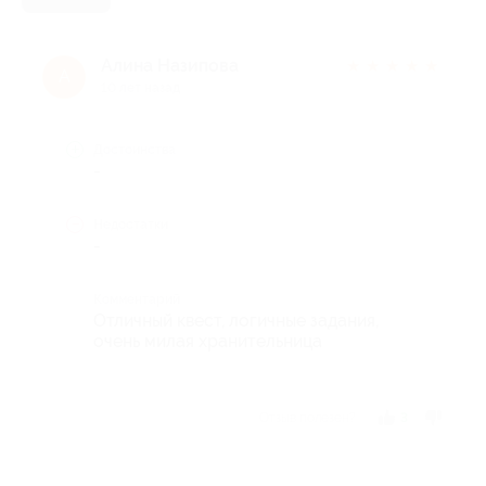
Алина Назипова
★
★
★
★
★
А
10 лет назад
Достоинства
-
Недостатки
-
Комментарий
Отличный квест, логичные задания,
очень милая хранительница
Отзыв полезен?
3