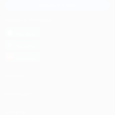
Связаться с нами
МОБИЛЬНОЕ ПРИЛОЖЕНИЕ
загрузить в
App Store
загрузить в
Google Play
загрузить в
AppGallery
КОМПАНИЯ
ИНФОРМАЦИЯ
ПАРТНЕРАМ