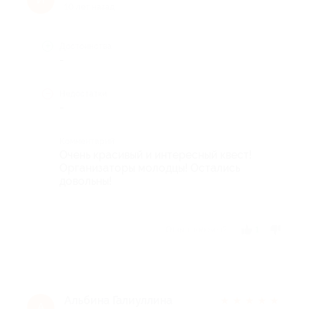
10 лет назад
Достоинства
-
Недостатки
-
Комментарий
Очень красивый и интересный квест!
Организаторы молодцы! Остались
довольны!
Отзыв полезен?
1
Альбина Галиуллина
★
★
★
★
★
А