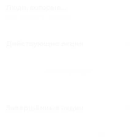
Люди, которые...
4.79
★
★
★
★
★
24
отзывa
Действующие акции
Акции отсутствуют
Завершённые акции