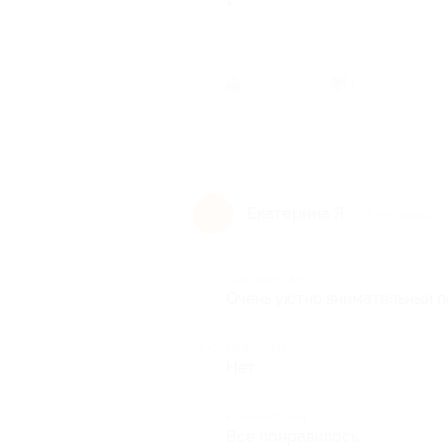
+
Был ли 
1
Екатерина Я.
Е
9 лет назад
Достоинства
Очень уютно,внимательный п
Недостатки
Нет
Комментарий
Все понравилось.