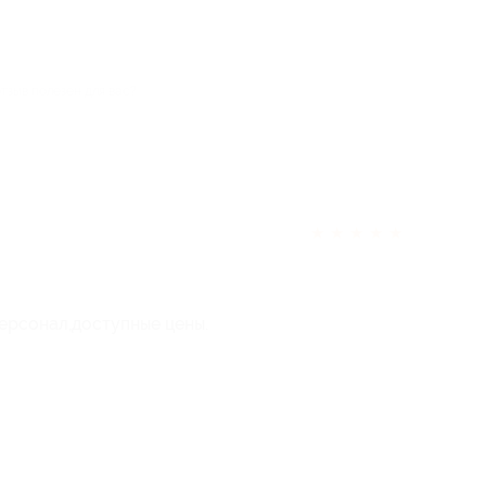
отзыв полезен для вас?
★
★
★
★
★
ерсонал,доступные цены.