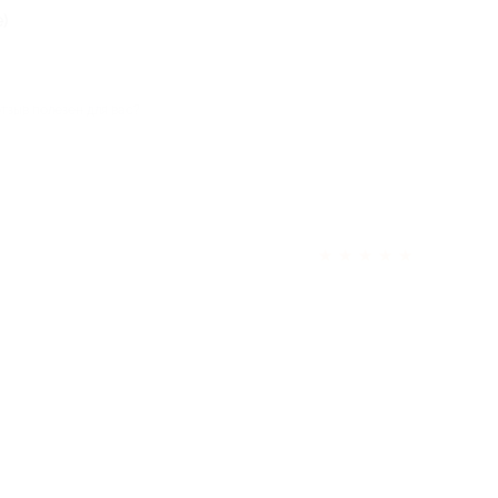
)
отзыв полезен для вас?
★
★
★
★
★