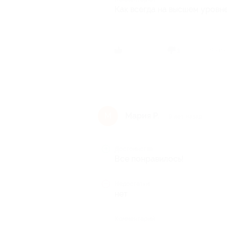
Как всегда на высшем уровне
Был ли 
1
Мария Р.
М
9 лет назад
Достоинства
Все понравилось!
Недостатки
нет
Комментарий