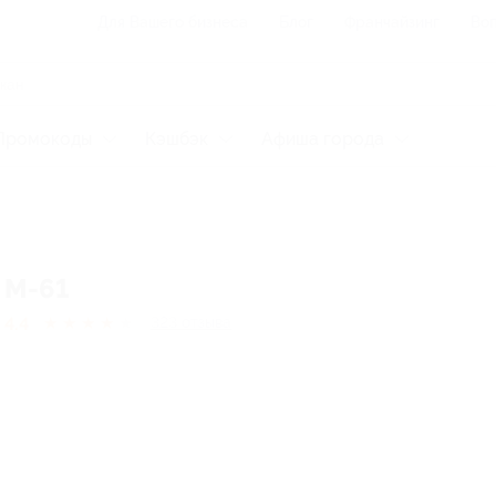
Для Вашего бизнеса
Блог
Франчайзинг
Воп
Промокоды
Кэшбэк
Афиша города
M-61
4.4
★
★
★
★
★
323
отзывa