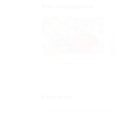
Вам понравится
-50%
-
р и педикюр
Развлечения для детей
Контакты
г. Новосибирск, ул. Мира, д. 61, к.