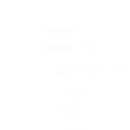
Отзывы
Новые
Полезные
Александр М.
А
9 лет назад
Достоинства
Огонь))
Недостатки
Нет
Комментарий