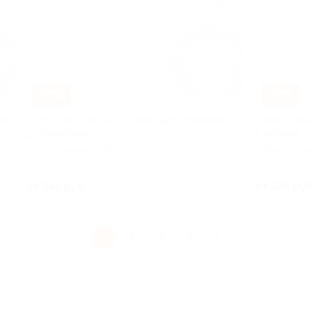
–77%
–77%
до
2 или 3 часа игры в боулинг для компании
2 или 3 часа
до 6 человек
6 человек
г. Новосибирск, Мира ул, д. 61, к. 4
г. Новосибирс
 505
Куплено 485
от 345 руб.
от 345 руб.
1
2
3
4