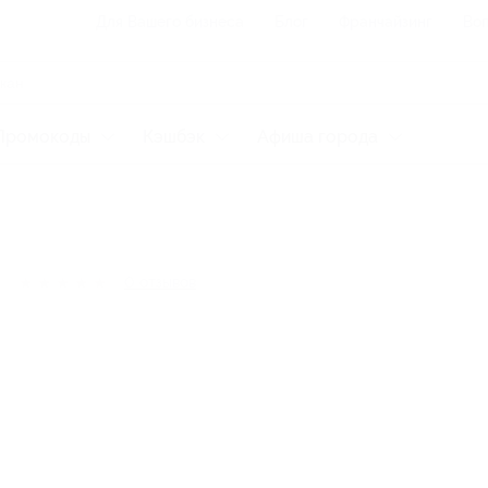
Для Вашего бизнеса
Блог
Франчайзинг
Воп
Промокоды
Кэшбэк
Афиша города
★
★
★
★
★
0
отзывов