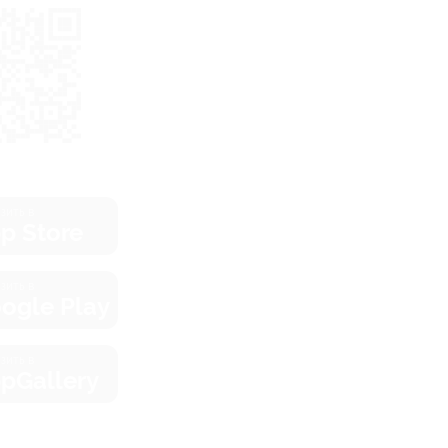
зить в
p Store
зить в
ogle Play
зить в
pGallery