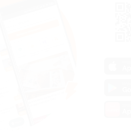
загру
Ap
загру
Go
загру
Ap