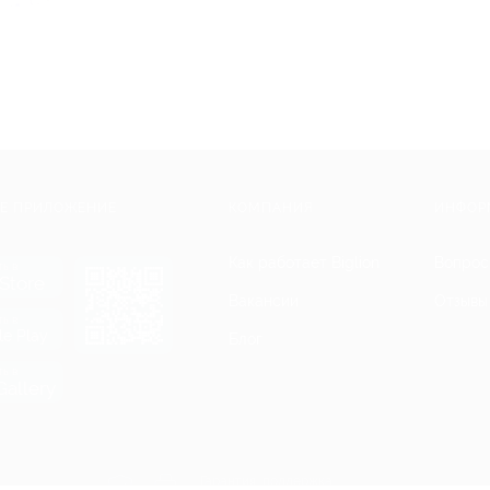
Е ПРИЛОЖЕНИЕ
КОМПАНИЯ
ИНФОР
Как работает Biglion
Вопрос
ть в
Store
Вакансии
Отзывы
ть в
le Play
Блог
ть в
allery
Гарантия, поддержка