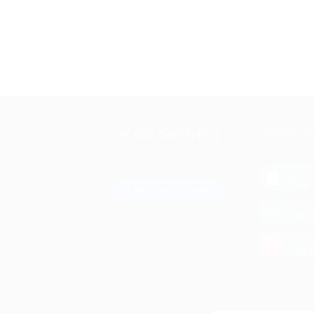
+7 495 649-649-1
МОБИЛЬНО
Для звонка из Москвы
и регионов России
загрузи
App 
Связаться с нами
загрузи
Goog
загрузи
AppG
© 2010-2026 BIGLION