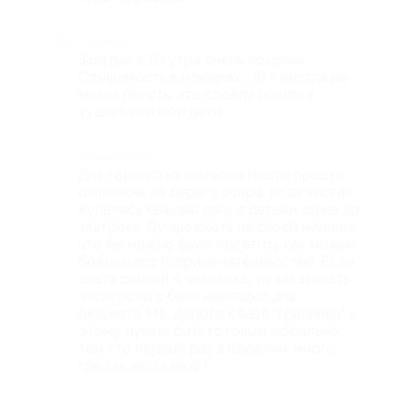
Недостатки
Завтрак в 10 утра очень поздний.
Слышимость в номерах....))) я иногда не
могла понять, это соседи пошли в
туалет или мои дети.
Комментарий
Для городских жителей место просто
отличное, на берегу озера, вода чистая.
Купались каждый день с детьми, даже до
завтрака. Лучше ехать на своей машине,
что бы можно было посетить как можно
больше достопримечательностей. Если
ехать семьей 4 человека, то заказывать
экскурсии с базы накладно для
бюджета. Но, дорога к базе "гравийка" к
этому нужно быть готовым морально,
тем кто первый раз в Карелии, много
где так, если не ФТ.