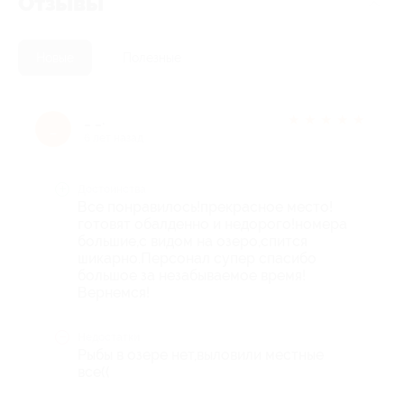
Отзывы
Новые
Полезные
_ _.
★
★
★
★
★
_
6 лет назад
Достоинства
Все понравилось!прекрасное место!
готовят обалденно и недорого!номера
большие,с видом на озеро,спится
шикарно.Персонал супер спасибо
большое за незабываемое время!
Вернемся!
Недостатки
Рыбы в озере нет,выловили местные
все((