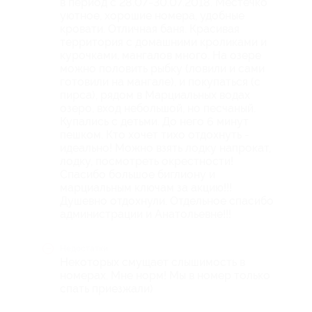
в период с 28.07-30.07.2018. Местечко
уютное, хорошие номера, удобные
кровати. Отличная баня. Красивая
территория с домашними кроликами и
курочками, мангалов много. На озере
можно половить рыбку (ловили и сами
готовили на мангале), и покупаться (с
пирса), рядом в Марциальных водах
озеро, вход небольшой, но песчаный.
Купались с детьми. До него 6 минут
пешком. Кто хочет тихо отдохнуть -
идеально! Можно взять лодку напрокат,
лодку, посмотреть окрестности!
Спасибо большое биглиону и
марциальным ключам за акцию!!!
Душевно отдохнули. Отдельное спасибо
администрации и Анатольевне!!!
Недостатки
Некоторых смущает слышимость в
номерах. Мне норм! Мы в номер только
спать приезжали)