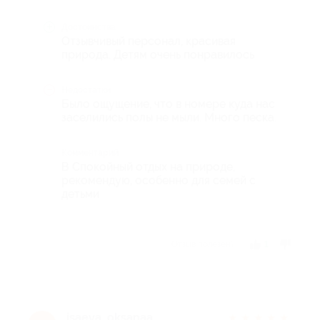
Достоинства
Отзывчивый персонал, красивая
природа. Детям очень понравилось
Недостатки
Было ощущение, что в номере куда нас
заселились полы не мыли. Много песка.
Комментарий
В Спокойный отдых на природе,
рекомендую, особенно для семей с
детьми
Отзыв полезен?
1
isaeva_oksanaa
★
★
★
★
★