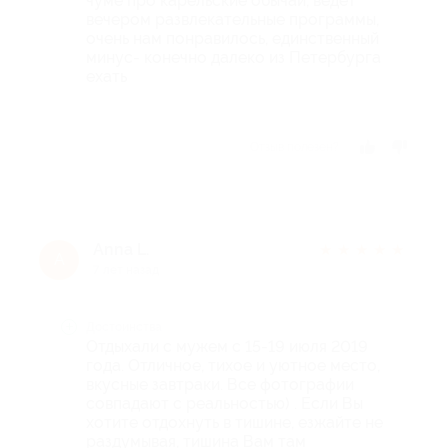
чуме про карельские обычаи, ведет
вечером развлекательные программы,
очень нам понравилось, единственный
минус- конечно далеко из Петербурга
ехать
Отзыв полезен?
Anna L.
★
★
★
★
★
A
7 лет назад
Достоинства
Отдыхали с мужем с 15-19 июля 2019
года. Отличное, тихое и уютное место,
вкусные завтраки. Все фотографии
совпадают с реальностью) . Если Вы
хотите отдохнуть в тишине, езжайте не
раздумывая, тишина Вам там