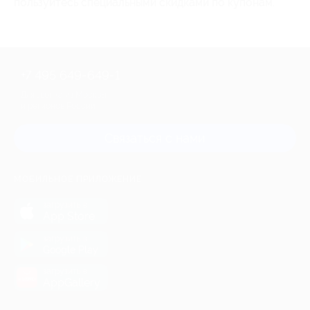
пользуйтесь специальными скидками по купонам.
+7 495 649-649-1
Для звонка из Москвы
и регионов России
Связаться с нами
МОБИЛЬНОЕ ПРИЛОЖЕНИЕ
загрузить в
App Store
загрузить в
Google Play
загрузить в
AppGallery