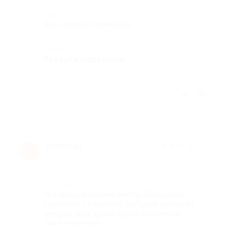
Недостатки
Баня требует ремонта
Комментарий
Все сыты и довольны!
Отзыв полезен?
Ирина Ш.
★
★
★
★
★
И
7 лет назад
Достоинства
Уютное спокойное место. Вежливый
персонал. Повезло с погодой, купались
каждый день, даже перед завтраком.
Тихо и красиво.