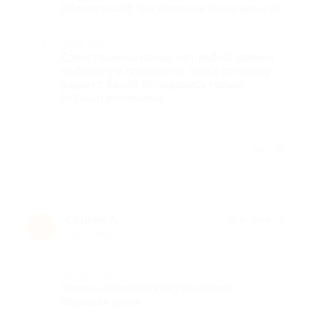
обеспечена!!! Тем более за такие деньги!
Недостатки
Единственное плохо, нет рыбы(( ловили
на берегу и плавали на лодке по озеру
рядом с базой, попадались только
окуньки маленькие.
Отзыв полезен?
Сергей А.
★
★
★
★
★
С
7 лет назад
Достоинства
Тишина,спокойствие,уединение.
Хорошая кухня