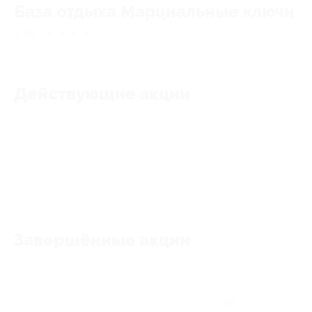
База отдыха Марциальные ключи
4.85
★
★
★
★
★
57
отзывов
Действующие акции
Акции отсутствуют
Завершённые акции