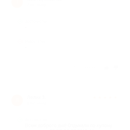
i
7 лет назад
Достоинства
-
Недостатки
-
Отзыв полезен?
Лелик З.
★
★
★
★
★
Л
8 лет назад
Достоинства
Всем доброго дня! Отдыхали по купону