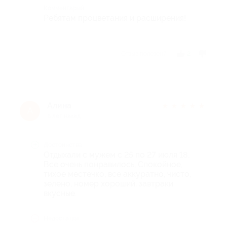
Комментарий
Ребятам процветания и расширения!
Отзыв полезен?
2
Алина
★
★
★
★
★
А
8 лет назад
Достоинства
Отдыхали с мужем с 25 по 27 июля 18.
Все очень понравилось, Спокойное,
тихое местечко, все аккуратно, чисто,
зелено, номер хороший, завтраки
вкусные.
Недостатки