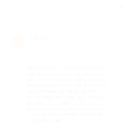
Отзыв полезен?
1
Ольга М.
★
★
★
★
★
О
7 лет назад
Достоинства
Фотографии и описание на сайте
соответствуют действительности, в
номере чисто, просторно, есть все
необходимое, персонал вежливый ,
место очень красивое, по всей
территории мангалы, есть много
интересного рядом, завтрак по-
домашнему вкусный, среди доп.услуг
возможность заказать экскурсии и
блюда по меню.
Недостатки