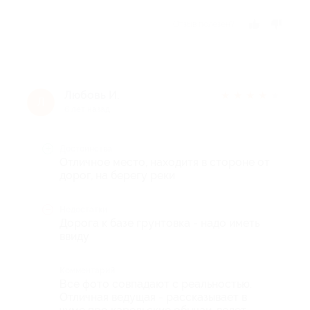
Отзыв полезен?
Любовь И.
★
★
★
★
★
Л
6 лет назад
Достоинства
Отличное место, находитя в стороне от
дорог, на берегу реки
Недостатки
Дорога к базе грунтовка - надо иметь
ввиду
Комментарий
Все фото совпадают с реальностью.
Отличная ведущая - рассказывает в