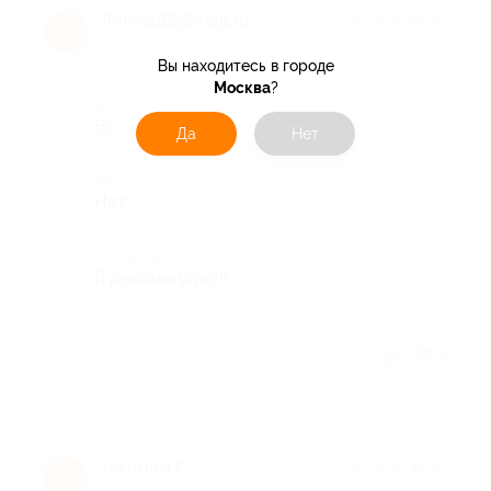
fini4ka88@mail.ru
★
★
★
★
★
f
10 лет назад
Вы находитесь в городе
Москва
?
Достоинства
Все супер
Да
Нет
Недостатки
Нет
Комментарий
Я рекомендую!!!
Отзыв полезен?
4
Наталья Г.
★
★
★
★
★
Н
10 лет назад