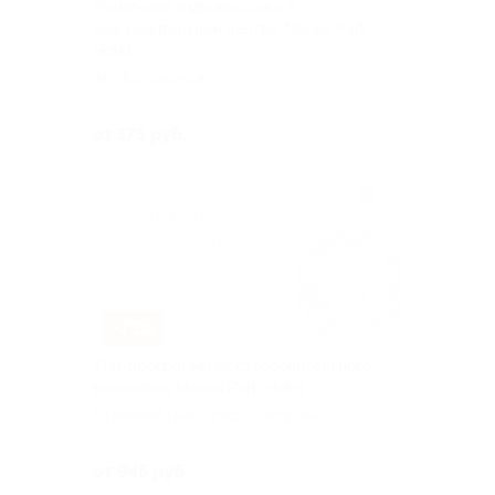
Различные виды массажа в
оздоровительном центре Marins Park
Hotel
Московская
Куплено 65
от 175 руб.
–73%
SPA-программы от оздоровительного
комплекса Marins Park Hotel
г. Нижний Новгород, Советская
ул, д. 12
Куплено 43
от 945 руб.