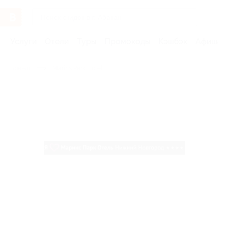
Услуги
Отели
Туры
Промокоды
Кэшбэк
Афиша 
Бренды
Marins Park Hotel