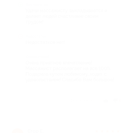
Достоинства
Удачи массажисту, выкладывается и
делает людей счастливее своим
трудом!
Недостатки
Недостатков нет!
Комментарий
Очень приятное впечатление!
Массажист располагает на все 100%.
Подарила купон любимому, ходит с
удовольствием! Спасибо Вам большое!
Отзыв полезен?
6
Егор Е.
★
★
★
★
★