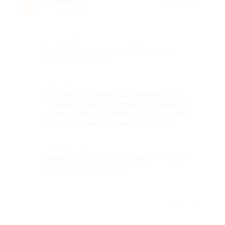
Никита Е.
★
★
★
★
★
Н
10 лет назад
Достоинства
Все на высшем уровне. Больше и
добавить нечего
Недостатки
Уточняйте заранее расписание. А то
случилось так, что подарок подарил 8
марта, а девушка смогла туда сходить
только в апреле. У них все забито.
Комментарий
Девушка просто в восторге. Мечтает
сходить туда ещё раз.
Отзыв полезен?
1
4