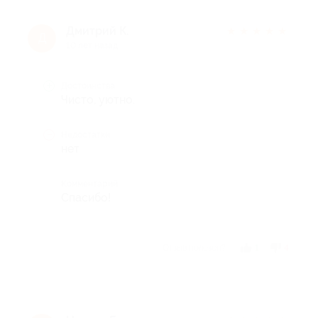
Дмитрий К.
★
★
★
★
★
Д
10 лет назад
Достоинства
Чисто, уютно.
Недостатки
нет
Комментарий
Спасибо!
Отзыв полезен?
1
4