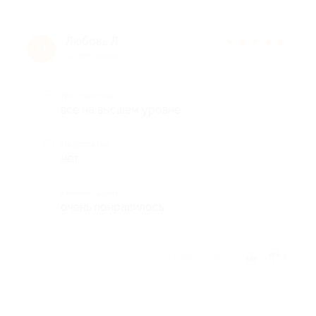
Любовь Л.
★
★
★
★
★
Л
10 лет назад
Достоинства
все на высшем уровне
Недостатки
нет
Комментарий
очень понравилось
Отзыв полезен?
4