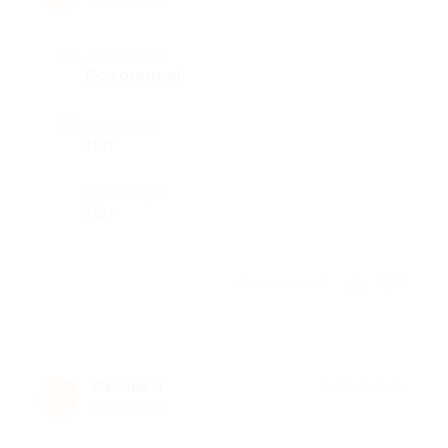
Достоинства
Все отлично!
Недостатки
Нет
Комментарий
Нет
Отзыв полезен?
4
Оксана Ч.
★
★
★
★
★
О
10 лет назад