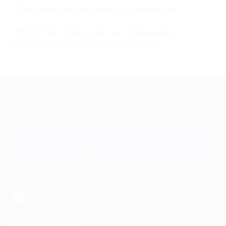
Выгодные цены и скидки по промокодам.
«Marins Park Hotel» ждет вас! Приезжайте и
насладитесь сервисом уровня «люкс».
+7 495 649-649-1
Для звонка из Москвы
и регионов России
Связаться с нами
МОБИЛЬНОЕ ПРИЛОЖЕНИЕ
загрузить в
App Store
загрузить в
Google Play