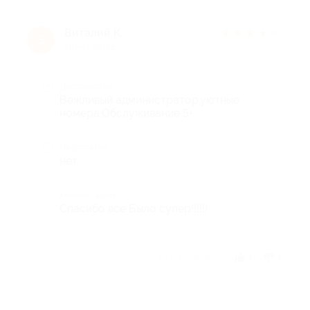
Виталий К.
★
★
★
★
★
В
10 лет назад
Достоинства
Вежливый администратор,уютные
номера,Обслуживание 5+
Недостатки
нет
Комментарий
Спасибо всё Было супер!!!!!!
Отзыв полезен?
1
4