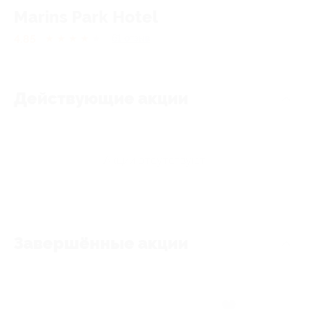
Marins Park Hotel
4.85
★
★
★
★
★
61
отзыв
Действующие акции
Акции отсутствуют
Завершённые акции