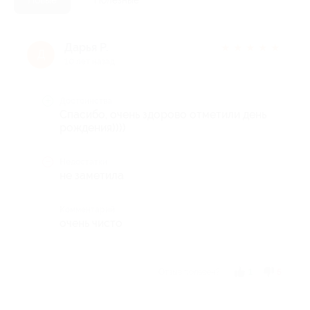
Дарья Р.
★
★
★
★
★
Д
10 лет назад
Достоинства
Спасибо, очень здорово отметили день
рождения))))
Недостатки
не заметила
Комментарий
очень чисто
Отзыв полезен?
1
5