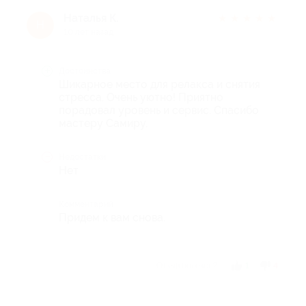
Наталья К.
★
★
★
★
★
Н
10 лет назад
Достоинства
Шикарное место для релакса и снятия
стресса. Очень уютно! Приятно
порадовал уровень и сервис. Спасибо
мастеру Самиру.
Недостатки
Нет
Комментарий
Придем к вам снова.
Отзыв полезен?
1
4