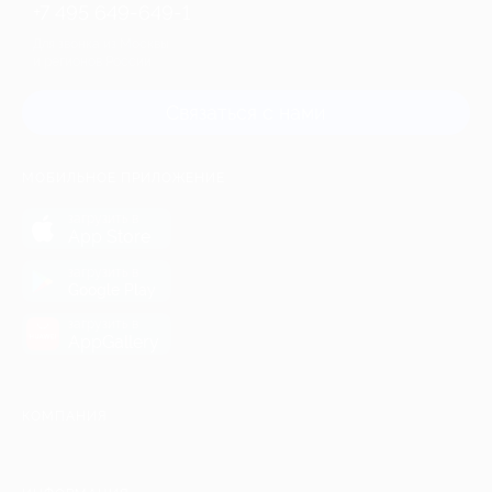
+7 495 649-649-1
Для звонка из Москвы
и регионов России
Связаться с нами
МОБИЛЬНОЕ ПРИЛОЖЕНИЕ
загрузить в
App Store
загрузить в
Google Play
загрузить в
AppGallery
КОМПАНИЯ