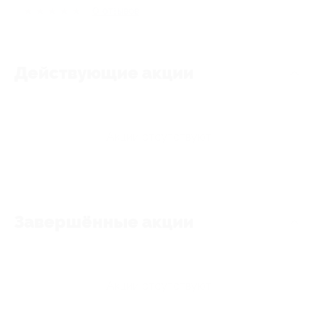
★
★
★
★
★
0
отзывов
Действующие акции
Акции отсутствуют
Завершённые акции
Акции отсутствуют