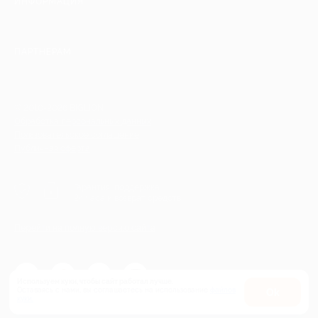
ИНФОРМАЦИЯ
ПАРТНЕРАМ
© 2010-2026 BIGLION
Обработка персональных данных
Пользовательское соглашение
Публичная оферта
Гарантия, поддержка
24 часа и возврат средств
Перейти на полную версию сайта
Используем куки, чтобы сайт работал лучше.
Оставаясь с нами, вы соглашаетесь на использование
файлов
Оk
куки.