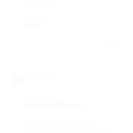
не выяснили
Комментарий
все ок))
Отзыв полезен?
Алексей Ч.
★
★
★
★
★
А
9 лет назад
Достоинства
удобное и понятное меню
Недостатки
с iPhone синхронизируется не
полностью, нет приложения для iPhone,