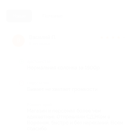
Новые
Полезные
Василий П.
★
★
★
★
★
В
8 лет назад
Достоинства
Нормальная колонка за 1500р
Недостатки
Бывает не хватает громкости
Комментарий
Магазин и персонал более чем
адекватные. Отправляли СДЭКом в
Воронеж, быстро и без нареканий. Всем
спасибо.