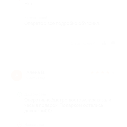
Нет
Комментарий
Оператор всё подробно объяснил.
Отзыв полезен?
Алена В.
★
★
★
★
★
А
9 лет назад
Достоинства
Оперативно,быстро доставили,заказали
часы в подарок. Подарком остались
довольны)))))
Недостатки