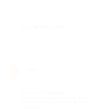
Недостатки
.
Комментарий
Получили то, что ожидали.
Отзыв полезен?
2
2
ЮРИЙ П.
★
★
★
★
★
Ю
8 лет назад
Достоинства
Быстро отреагировали на заказ.
Доставили в целости и сохранности.
Благодаря акции цена минимальная !
Рекомендую.