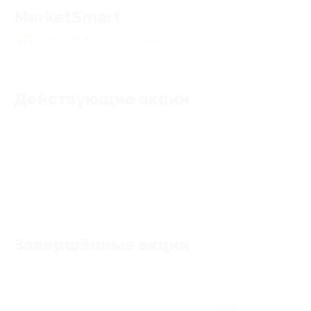
MarketSmart
4.78
★
★
★
★
★
60
отзывов
Действующие акции
Акции отсутствуют
Завершённые акции