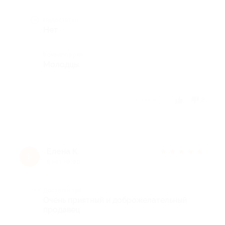
Недостатки
Нет.
Комментарий
Молодцы.
Отзыв полезен?
2
Елена К.
★
★
★
★
★
Е
8 лет назад
Достоинства
Очень приятный и доброжелательный
продавец.