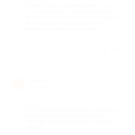
Жалко что она не совместима с той,
что у нас уже есть, при чем не дорога
не машинки((( Но я позвонила в магазин
и они обещали вернуть деньги за
машинку которая не подошла)
Отзыв полезен?
1
5
Andrey F.
★
★
★
★
★
A
8 лет назад
Достоинства
Конструктор Magic Tracks от интернет-
магазина MarketSmart. Качество
хорошее, доставка быстрая. Реальная
скидка.