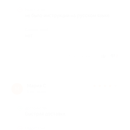
Недостатки
не было инструкции на русском языке
Комментарий
нет
Отзыв полезен?
2
Мария С.
★
★
★
★
★
М
9 лет назад
Достоинства
Быстрая доставка.
Недостатки