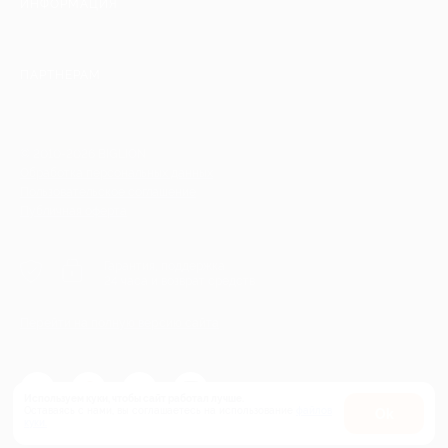
ИНФОРМАЦИЯ
ПАРТНЕРАМ
© 2010-2026 BIGLION
Обработка персональных данных
Пользовательское соглашение
Публичная оферта
Гарантия, поддержка
24 часа и возврат средств
Перейти на полную версию сайта
Используем куки, чтобы сайт работал лучше.
Оставаясь с нами, вы соглашаетесь на использование
файлов
Оk
куки.