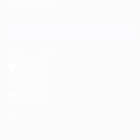
+7 495 649-649-1
Для звонка из Москвы
и регионов России
Связаться с нами
МОБИЛЬНОЕ ПРИЛОЖЕНИЕ
загрузить в
App Store
загрузить в
Google Play
загрузить в
AppGallery
КОМПАНИЯ