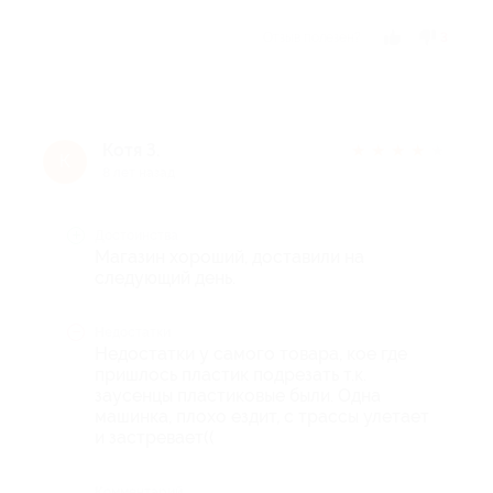
Отзыв полезен?
3
Котя З.
★
★
★
★
★
К
8 лет назад
Достоинства
Магазин хороший, доставили на
следующий день.
Недостатки
Недостатки у самого товара, кое где
пришлось пластик подрезать т.к.
заусенцы пластиковые были. Одна
машинка, плохо ездит, с трассы улетает
и застревает((
Комментарий