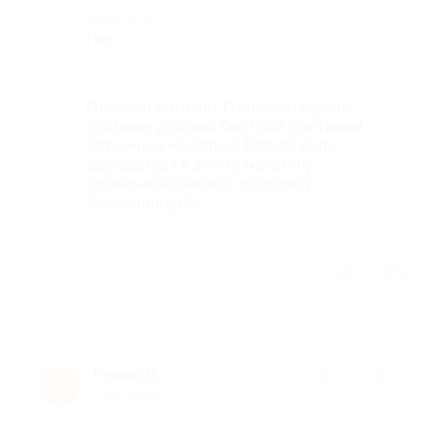
Недостатки
Нет
Комментарий
Отлиный магазин. Отличный сервис
удобные условия быстрой доставки!
Огромные молодцы! Всегда буду
обращаться к этому магазину.
Отдельное спасибо продавцу
Александру! 5+
Отзыв полезен?
1
3
Роман В.
★
★
★
★
★
Р
8 лет назад