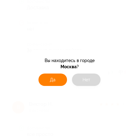
Достоинства
Доставка
Недостатки
нет
Комментарий
За такую сумму пойдет
Вы находитесь в городе
Москва
?
Отзыв полезен?
3
5
Да
Нет
Виктор Н.
★
★
★
★
★
В
8 лет назад
Достоинства
все просто