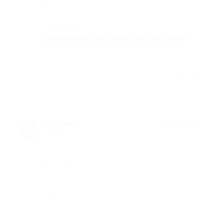
-
Комментарий
Качественно, не больно, без ожиданий.
Отзыв полезен?
Евгений
★
★
★
★
★
Е
2 года назад
Достоинства
-
Недостатки
-