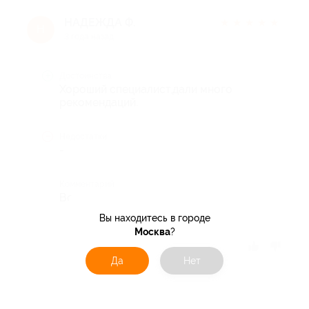
НАДЕЖДА Ф.
★
★
★
★
★
Н
3 года назад
Достоинства
Хороший специалист,дали много
рекомендаций.
Недостатки
-
Комментарий
Все хорошо, рекомендую
Вы находитесь в городе
Москва
?
Отзыв полезен?
Да
Нет