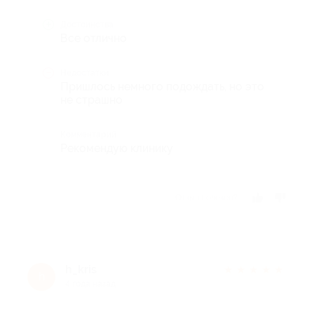
Достоинства
Все отлично
Недостатки
Пришлось немного подождать, но это
не страшно
Комментарий
Рекомендую клинику
Отзыв полезен?
h_kris
★
★
★
★
★
h
4 года назад