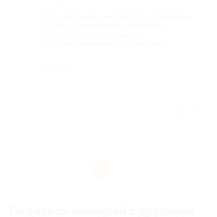
Достоинства
Врач замечательный, не только сделала
зуб, но и проконсультировала по
многим моим вопросам. С
удовольствием вернусь в клинику.
Недостатки
-
Отзыв полезен?
1
Поделись находкой с друзьями