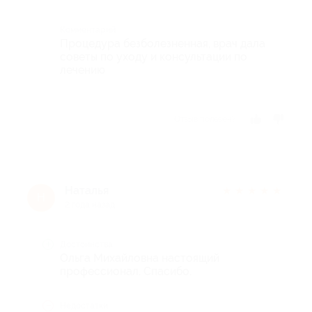
Комментарий
Процедура безболезненная, врач дала
советы по уходу и консультации по
лечению
Отзыв полезен?
Наталья
★
★
★
★
★
Н
2 года назад
Достоинства
Ольга Михайловна настоящий
профессионал. Спасибо.
Недостатки