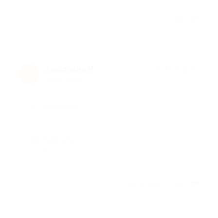
Отзыв полезен?
Анастасия М.
★
★
★
★
★
А
3 года назад
Достоинства
-
Недостатки
-
Отзыв полезен?