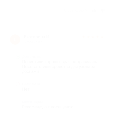
Отзыв полезен?
Екатерина И.
★
★
★
★
★
Е
3 года назад
Достоинства
Почистили хорошо, врач понравилась.
Посоветовали средство для ухода за
деснами.
Недостатки
Нет
Комментарий
Рекомендую к посещению.