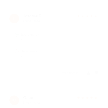
Наталья Б.
★
★
★
★
★
Н
4 года назад
Достоинства
-
Недостатки
-
Отзыв полезен?
Юлия
★
★
★
★
★
Ю
4 года назад