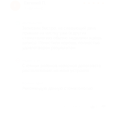
Евгений П.
★
★
★
★
★
Е
3 года назад
Достоинства
Записали быстро, на следующий день
приехал на чистку уже (в других
стоматологиях обычно неделями ждёшь
запись). Почистили хорошо, полностью
удовлетворен результатом
Недостатки
С южных районов наверное далековато
расположение, но меня устроило
Комментарий
Рекомендую данную стоматологию
Отзыв полезен?
1