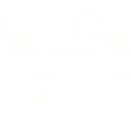
–72%
–70%
оне
Процедура лазерной биоревитализации кожи
Кератиновое
лица за 1260 руб.
стрижка гор
Пионерская
Пионерск
о 16
Куплено 84
1 260 руб.
от 1 425 ру
4 500 руб.
1
2
3
4