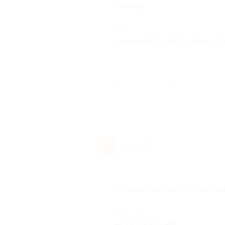
отлично.
Недостатки
Сложновато найти салон, про
Был ли 
Анна Т.
А
7 лет назад
Достоинства
Отличный мастер, потрясаю
Недостатки
недостатков нет