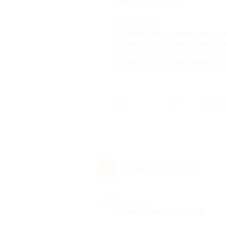
Комментарий
Прихожу по купонам сюда вт
только сюда. Прекрасный, п
короткий срок исполнения. 
салон и своего мастера!!! Я р
Был ли 
Юлия Ш.
Ю
7 лет назад
Достоинства
Приветливый персонал