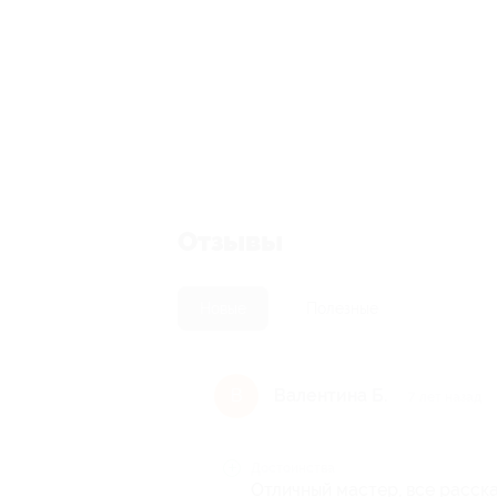
Отзывы
Новые
Полезные
Валентина Б.
В
7 лет назад
Достоинства
Отличный мастер, все расск