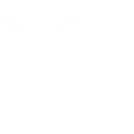
 Героев-
г. Москва, ул. Митинская, д. 36
д. 22 (салон
(салон-парикмахерская
я»)
«Сона»)