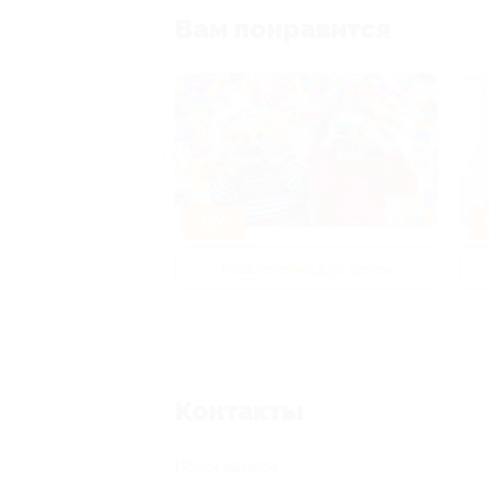
Вам понравится
-50%
-
р и педикюр
Развлечения для детей
Контакты
Поиск адреса