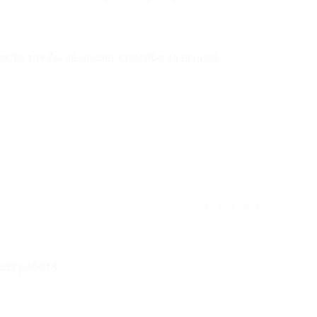
сто так бы не нашла, спасибо за акцию)
отзыв полезен для вас?
★
★
★
★
★
щая работа