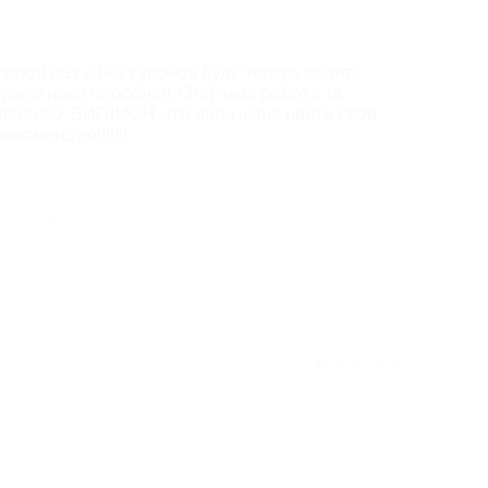
орой раз и без купонов буду теперь ходить
риветливый персонал, Отличная работа за
Спасибо, БИГЛИОН, что дали шанс найти свой
екомендую!!!!!!!
отзыв полезен для вас?
★
★
★
★
★