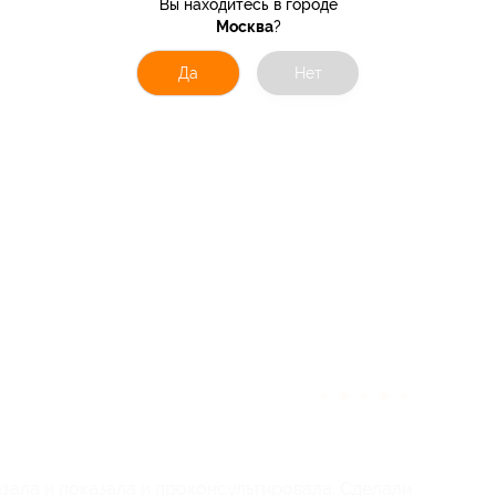
Вы находитесь в городе
Москва
?
Да
Нет
★
★
★
★
★
азала и показала и проконсультировала. Сделали