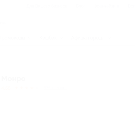
Для Вашего бизнеса
Блог
Франчайзинг
Воп
Промокоды
Кэшбэк
Афиша города
Монро
4.55
★
★
★
★
★
575
отзывов