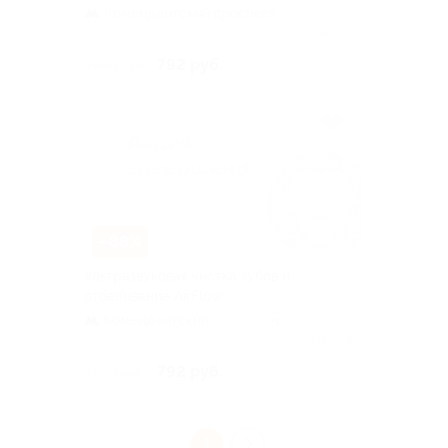
Комендантский проспект
Куплено 242
792 руб.
6 600 руб.
–88%
Ультразвуковая чистка зубов и
отбеливание AirFlow
Комендантский
+1
проспект
Куплено 182
792 руб.
6 600 руб.
1