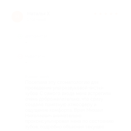
Наталья Х.
★
★
★
★
★
Н
1 год назад
Достоинства
-
Недостатки
-
Комментарий
Посетила эту стоматологию для
проведения ультразвуковой чистки
зубов. С самого входа меня встретили
очень доброжелательно, что сразу
создало приятную атмосферу и
ощущение комфорта. Врач Михаил
Николаевич внимательно
проконсультировал меня по состоянию
зубов, подробно объяснил текущее