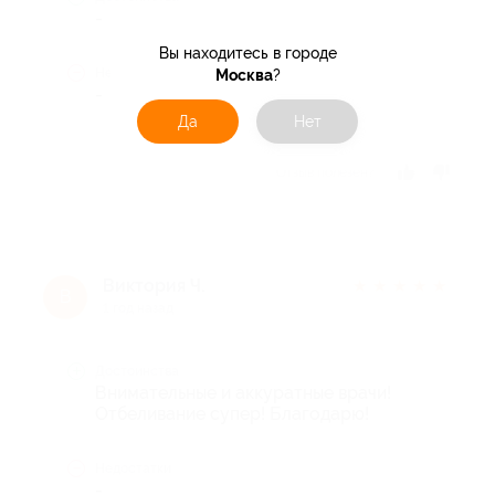
-
Вы находитесь в городе
Недостатки
Москва
?
-
Да
Нет
Отзыв полезен?
Виктория Ч.
★
★
★
★
★
В
1 год назад
Достоинства
Внимательные и аккуратные врачи!
Отбеливание супер! Благодарю!
Недостатки
-