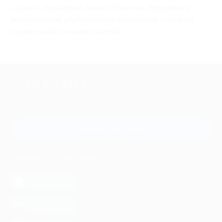
«своей» для вашей семьи и близких. Здоровые и
белоснежные улыбки наших пациентов – главная
оценка работы наших врачей.
+7 495 649-649-1
Для звонка из Москвы
и регионов России
Связаться с нами
МОБИЛЬНОЕ ПРИЛОЖЕНИЕ
загрузить в
App Store
загрузить в
Google Play