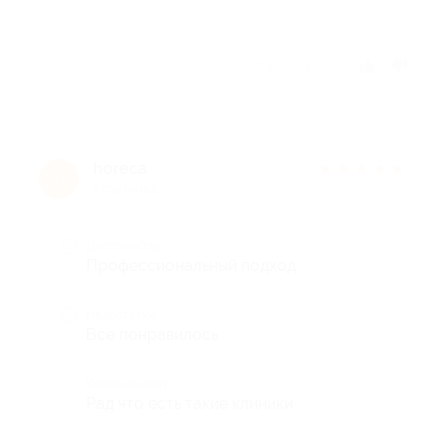
Отзыв полезен?
horeca
★
★
★
★
★
h
1 год назад
Достоинства
Профессиональный подход
Недостатки
Все понравилось
Комментарий
Рад что есть такие клиники