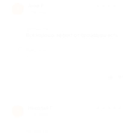
Анна Р.
★
★
★
★
★
А
1 год назад
Достоинства
Всё хорошо, эффект от процедуры есть.
Недостатки
-
Отзыв полезен?
Николай Г.
★
★
★
★
★
Н
1 год назад
Достоинства