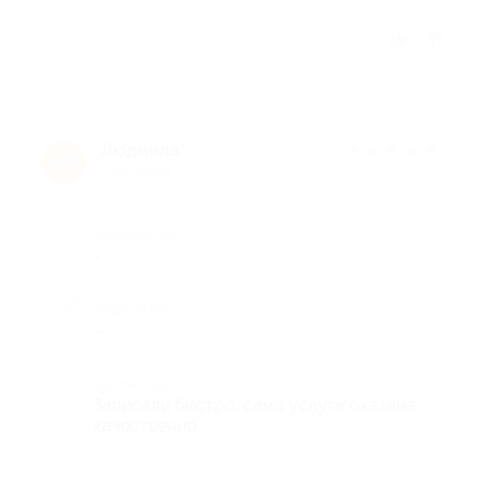
Отзыв полезен?
Людмила
★
★
★
★
★
Л
1 год назад
Достоинства
-
Недостатки
-
Комментарий
Записали быстро, сама услуга оказана
качественно.