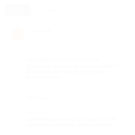
Новые
Полезные
Наталья К.
★
★
★
★
★
Н
11 месяцев назад
Достоинства
Приятный врач стоматолог, всё
объяснила по уходу за зубами, показала
до и после, была внимательна, дала
рекомендации.
Недостатки
Нет такого.
Комментарий
Удобная парковка возле стоматологии,
рекомендую клинику! Цена выгодная!