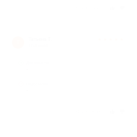
Отзыв полезен?
Татьяна Т.
★
★
★
★
★
Т
1 год назад
Достоинства
-
Недостатки
-
Отзыв полезен?