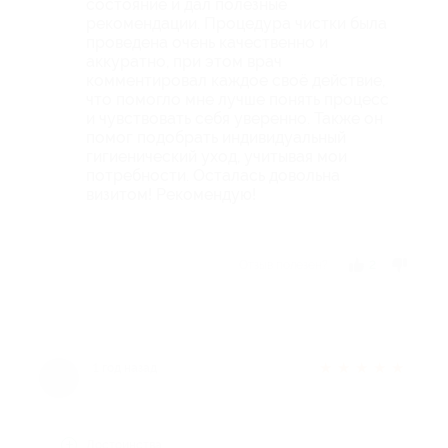
состояние и дал полезные
рекомендации. Процедура чистки была
проведена очень качественно и
аккуратно, при этом врач
комментировал каждое своё действие,
что помогло мне лучше понять процесс
и чувствовать себя уверенно. Также он
помог подобрать индивидуальный
гигиенический уход, учитывая мои
потребности. Осталась довольна
визитом! Рекомендую!
Отзыв полезен?
2
★
★
★
★
★
1 год назад
Достоинства