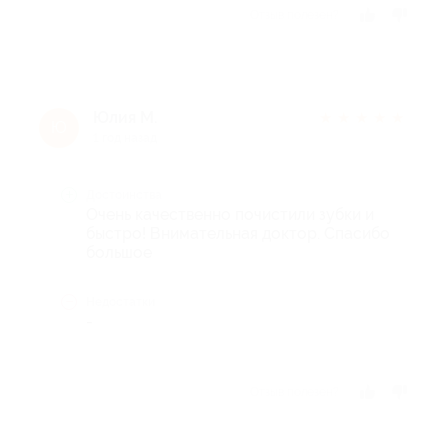
Отзыв полезен?
Юлия М.
★
★
★
★
★
Ю
1 год назад
Достоинства
Очень качественно почистили зубки и
быстро! Внимательная доктор. Спасибо
большое
Недостатки
-
Отзыв полезен?