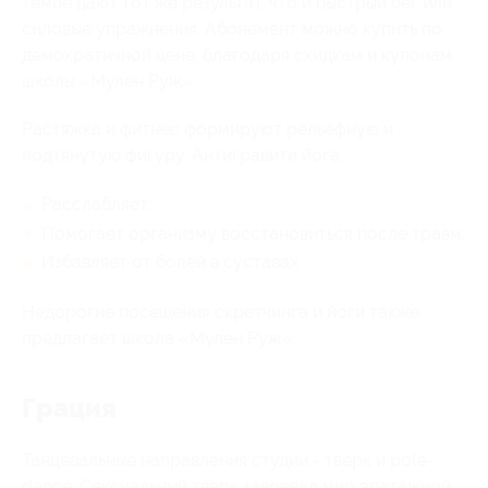
темпе дают тот же результат, что и быстрый бег или
силовые упражнения. Абонемент можно купить по
демократичной цене, благодаря скидкам и купонам
школы «Мулен Руж».
Растяжка и фитнес формируют рельефную и
подтянутую фигуру. Антигравити йога:
Расслабляет;
Помогает организму восстановиться после травм;
Избавляет от болей в суставах.
Недорогие посещения скретчинга и йоги также
предлагает школа «Мулен Руж».
Грация
Танцевальные направления студии - тверк и pole-
dance. Сексуальный тверк завоевал мир эпатажной