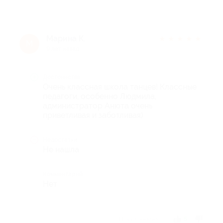
Марина К.
★
★
★
★
★
М
9 лет назад
Достоинства
Очень классная школа танцев! Классные
педагоги, особенно Людмила,
администратор Анюта очень
приветливая и заботливая)
Недостатки
Не нашла
Комментарий
Нет
Отзыв полезен?
5