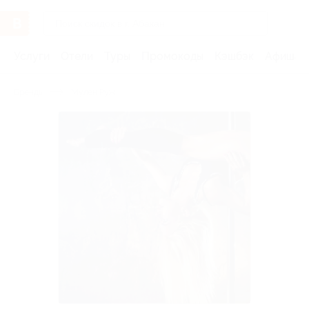
Услуги
Отели
Туры
Промокоды
Кэшбэк
Афиша 
Бренды
Мулен Руж