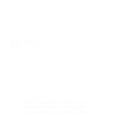
Отзыв полезен?
7
Любочка Т.
★
★
★
★
★
Л
10 лет назад
Достоинства
-
Недостатки
-
Комментарий
Очень понравилось заниматься!
Силовой тренинг-потрясающая
штука,наконец-то удалось именно