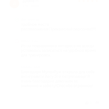
Диана Н.
★
★
★
★
★
Д
9 лет назад
Достоинства
Удобное место
расположения.Прекрасный персонал!!!!!
Недостатки
Из-за повышенного интереса не всегда
успеваешь записаться на удобное время
для тренировок.
Комментарий
Благодаря МуленРуж открыла для себя
антигравити йогу.Это потрясающе! Я
очень благодарна девочкам за
внимание и заботу!Спасибо огромное!
Отзыв полезен?
3