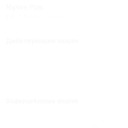
Мулен Руж
4.72
★
★
★
★
★
39
отзывов
Действующие акции
Акции отсутствуют
Завершённые акции