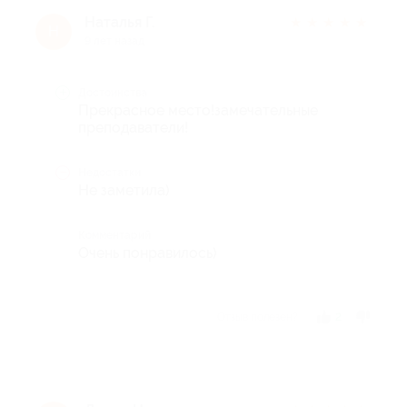
Наталья Г.
★
★
★
★
★
Н
9 лет назад
Достоинства
Прекрасное место!замечательные
преподаватели!
Недостатки
Не заметила)
Комментарий
Очень понравилось)
Отзыв полезен?
2