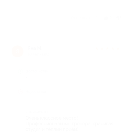
Отзыв полезен?
2
Яна М.
★
★
★
★
★
Я
10 лет назад
Достоинства
-
Недостатки
-
Комментарий
Очень классное место!
Профессиональные тренера, красивая
студия и тёплый приём)