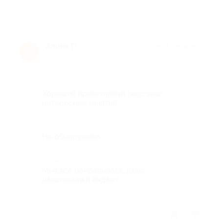
Алина П.
★
★
★
★
★
А
10 лет назад
Достоинства
Хороший приветливый персонал,
интересные занятия.
Недостатки
Не обнаружила.
Комментарий
Мне все понравилось, даже
наколенники выдают.
Отзыв полезен?
3