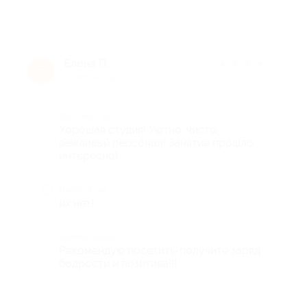
Елена П.
★
★
★
★
★
Е
10 лет назад
Достоинства
Хорошая студия! Уютно, чисто,
вежливый персонал! Занятие прошло
интересно!
Недостатки
их нет!
Комментарий
Рекомендую посетить-получите заряд
бодрости и позитива!!!