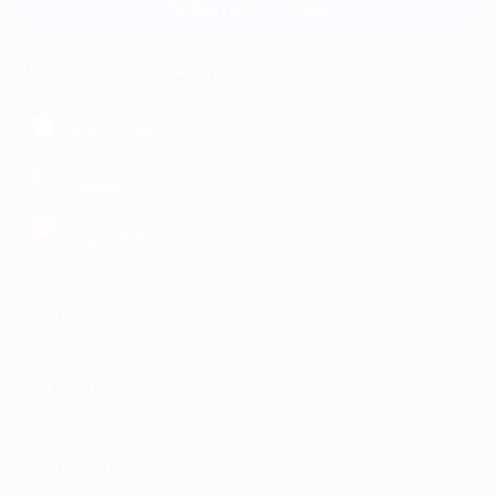
Связаться с нами
МОБИЛЬНОЕ ПРИЛОЖЕНИЕ
загрузить в
App Store
загрузить в
Google Play
загрузить в
AppGallery
КОМПАНИЯ
ИНФОРМАЦИЯ
ПАРТНЕРАМ