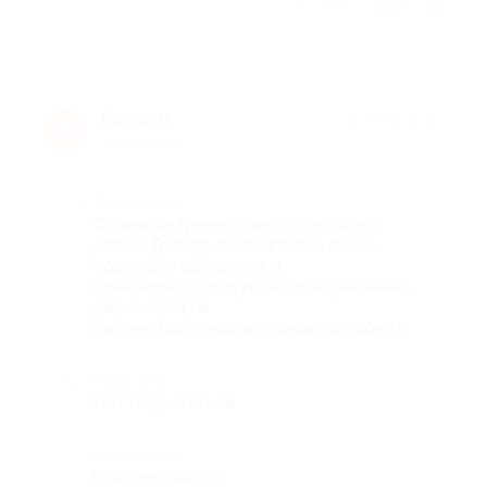
Отзыв полезен?
1
Юлия Ш.
★
★
★
★
★
Ю
10 лет назад
Достоинства
Отличные тренера,мастера своего
дела!!! Тренер Людмила всё очень
подробно объясняет и
показывает,страхует,если неуверенно
держишься на
пилоне.Доброжелательный персонал!
Недостатки
Нет недостатков.
Комментарий
Всё здорово!!!))