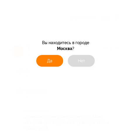
Отзыв полезен?
3
Вы находитесь в городе
Татьяна П.
★
★
★
★
★
Москва
?
Т
10 лет назад
Да
Нет
Достоинства
-
Недостатки
-
Комментарий
Девченки, там реально круто. Мне
понравился персонал, тренера. Всем
советую!!!