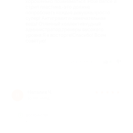
хорошенько позаниматься. Pole dance и
стрип пластика,-это должна
попробовать каждая девушка,просто
супер! Антигравити-замечательная
вещь! Отличный коллектив,чудный
администратор,тренеры высокого
уровня,Я в восторге!Спасибо! Всем
советую!
Отзыв полезен?
8
Наталия Ч.
★
★
★
★
★
Н
10 лет назад
Достоинства
-