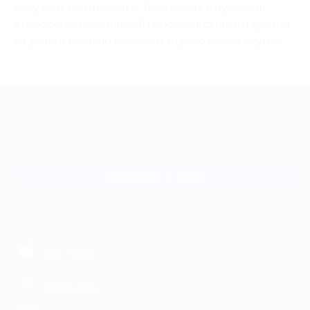
получают сертификаты. Творческая и душевная
атмосфера, талантливый персонал, скидки и купоны
на услуги выгодно выделяют студию среди других.
+7 495 649-649-1
Для звонка из Москвы
и регионов России
Связаться с нами
МОБИЛЬНОЕ ПРИЛОЖЕНИЕ
загрузить в
App Store
загрузить в
Google Play
загрузить в