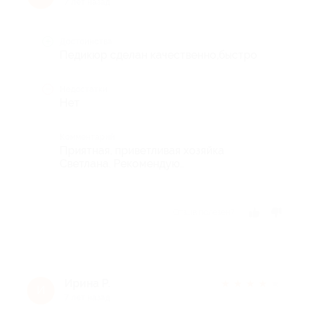
7 лет назад
Достоинства
Педикюр сделан качественно,быстро
Недостатки
Нет
Комментарий
Приятная, приветливая хозяйка
Светлана. Рекомендую..
Отзыв полезен?
Ирина Р.
★
★
★
★
★
И
7 лет назад