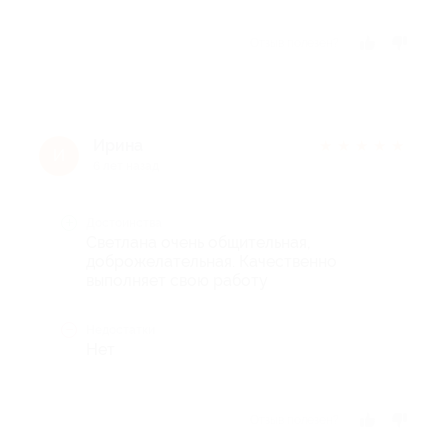
Отзыв полезен?
Ирина
★
★
★
★
★
И
6 лет назад
Достоинства
Светлана очень общительная,
доброжелательная. Качественно
выполняет свою работу
Недостатки
Нет
Отзыв полезен?