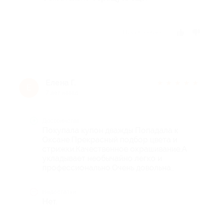
Отзыв полезен?
Елена Г.
★
★
★
★
★
Е
7 лет назад
Достоинства
Покупала купон дважды Попадала к
Оксане.Прекрасный подбор цвета и
стрижки.Качественное окрашивание.А
укладывает необычайно легко и
профессионально.Очень довольна..
Недостатки
Нет.