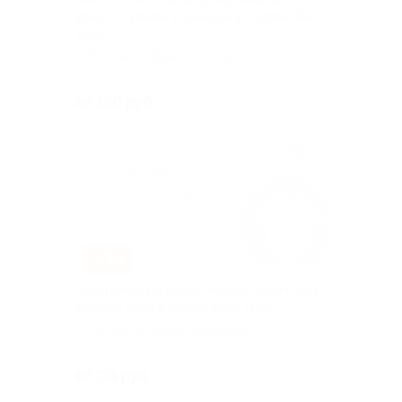
волос, стрижка и укладка в студии New
Style
г. Ростов-на-Дону, Катаева ул,
д. 275
Куплено 46
от 390 руб.
–71%
Программа на выбор, маски, пилинг или
массаж лица в студии New style
г. Ростов-на-Дону, Катаева ул, д.
275
Куплено 3
от 174 руб.