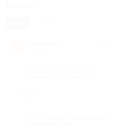
Отзывы
Новые
Полезные
Александра П.
★
★
★
★
★
А
6 лет назад
Достоинства
Педикюр был выполнен быстро
качественно и аккуратно.
Недостатки
Нет
Комментарий
Хотелось бы видеть немного больше
оттенков гель лаков.