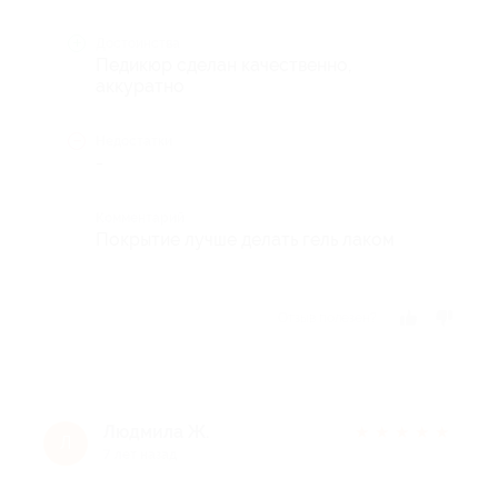
Достоинства
Педикюр сделан качественно,
аккуратно
Недостатки
-
Комментарий
Покрытие лучше делать гель лаком
Отзыв полезен?
Людмила Ж.
★
★
★
★
★
Л
7 лет назад