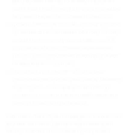
цвету бровей. Мастер по визажу подчеркнет
черты лица к особенному случаю, а с помощью
татуажа эта красота сохраняется надолго;
Густые и блестящие волосы – признак здоровья
организма. В салоне помнят об этом, поэтому
создали комплекс по уходу за шевелюрой. К
услугам посетителя стрижка, окрашивание,
укладка. Для оздоровления волос предлагают
липидную реконструкцию;
Ухоженные руки и ногти – обязательное
требование для офисных работников. Маникюр,
педикюр, гель-лак и наращивание помогут
справиться с ломкостью ногтевой пластины и
помогут перестать грызть ногти.
Работники «New Style» готовы делиться опытом с
другими. На базе студии проходят семинары и
мастер-классы. По окончании курса ученики