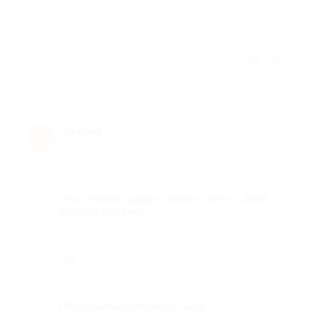
-
Отзыв полезен?
оксана
★
★
★
★
★
о
7 лет назад
Достоинства
Настоящий профессионал своего дела
мастер Оксана!
Недостатки
нет
Комментарий
Обязательно обращусь еще.