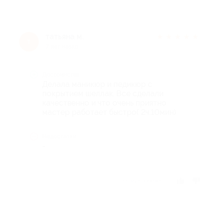
татьяна м.
★
★
★
★
★
т
7 лет назад
Достоинства
Делала маникюр и педикюр с
покрытием шеллак. Все сделали
качественно и что очень приятно
мастер работает быстро( 2ч.10мин)
Недостатки
-
Отзыв полезен?