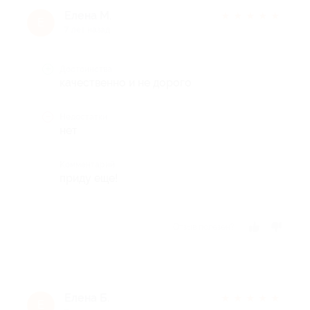
Елена М.
★
★
★
★
★
Е
7 лет назад
Достоинства
качественно и не дорого
Недостатки
нет
Комментарий
приду еще!
Отзыв полезен?
Елена Б.
★
★
★
★
★
Е