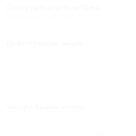
Салон красоты New Style
4.92
★
★
★
★
★
142
отзывa
Действующие акции
Акции отсутствуют
Завершённые акции