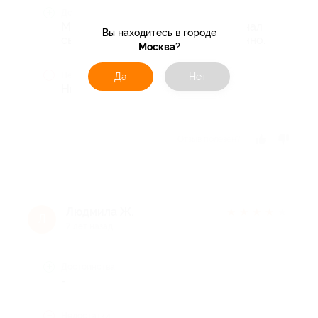
Достоинства
Мастер внимательная,профессионал
Вы находитесь в городе
своего дела.Все сделала безупречно.
Москва
?
Недостатки
Да
Нет
Ничего.Все на 5!
Отзыв полезен?
Людмила Ж.
★
★
★
★
★
Л
7 лет назад
Достоинства
-
Недостатки