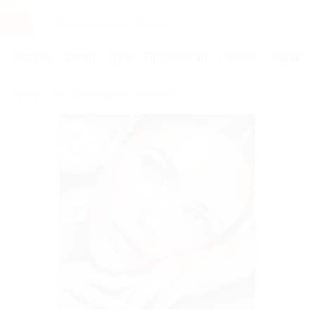
Услуги
Отели
Туры
Промокоды
Кэшбэк
Афиша 
Бренды
Салон красоты New Style