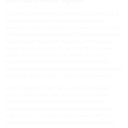
Выгода с «New Style»
Глядя на красоток в фильмах и сериалах, которым в
след оборачиваются толпы мужчин, остальные
женщины укоряют физиологию, климат и т.д. Думают,
что их природа этим обделила. И только некоторых
голливудские красавицы мотивируют: в фильмах
видно, какой результат достигается при должном
уходе за питанием, фигурой, кожей. Эта часть
представительниц прекрасного пола способна
добиться такого же результата и дать фору актрисам
и певицам. Ведь главное – уделять внимание себе.
Иногда кажется, будто нет ни одной свободной
минуты. А на самом деле пара часов в неделю
однозначно найдется. Если поискать время в
расписании и заказать услугу в студии красоты
«New Style», то недовольства собой станет чуть
меньше. Внимательные и умелые работники четко