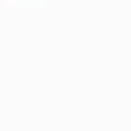
AppGallery
КОМПАНИЯ
ИНФОРМАЦИЯ
ПАРТНЕРАМ
© 2010-2026 BIGLION
Обработка персональных данных
Пользовательское соглашение
Публичная оферта
Гарантия, поддержка
24 часа и возврат средств