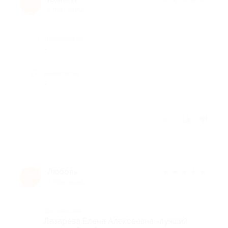
Ю
2 года назад
Достоинства
-
Недостатки
-
Отзыв полезен?
Любовь
★
★
★
★
★
Л
2 года назад
Достоинства
Лазарева Елена Алексеевна -лучший