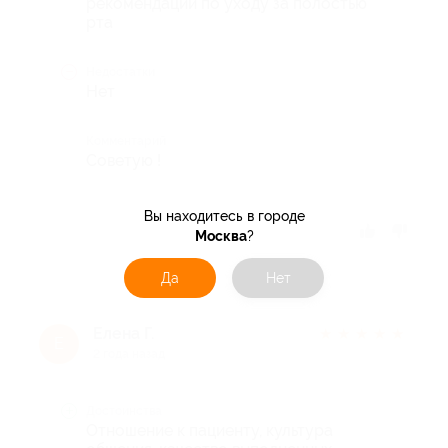
рекомендации по уходу за полостью
рта
Недостатки
Нет
Комментарий
Советую !
Вы находитесь в городе
Отзыв полезен?
Москва
?
Да
Нет
Елена Г.
★
★
★
★
★
Е
2 года назад
Достоинства
Отношение к пациенту, культура