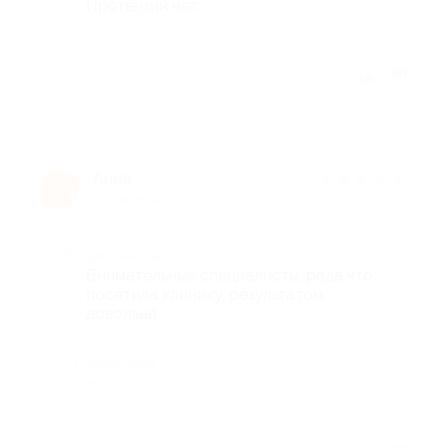
Претензий нет.
Отзыв полезен?
Анна
★
★
★
★
★
А
2 года назад
Достоинства
Внимательные специалисты, рада что
посетила клинику, результатом
довольна
Недостатки
-