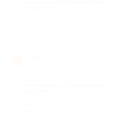
и людей! Спасибо ей большое! Теперь
только к ней)
Отзыв полезен?
Ольга
★
★
★
★
★
О
2 года назад
Достоинства
Всё понравилось. Услуга выполнена
качественно.
Недостатки
Нет
Комментарий