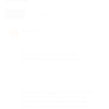
Новые
Полезные
Янина Х.
★
★
★
★
★
Я
2 года назад
Достоинства
Все по времени, без очередей.
Вежливый и приятный персонал.
Недостатки
-
Комментарий
Была на узи у врача Фирсовой. Считаю
один из лучших в Рязани. Все по делу и
посуществу. Расскажет и объяснит.
Видно, что человек любит свою работу