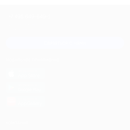
+7 495 649-649-1
Для звонка из Москвы
и регионов России
Связаться с нами
МОБИЛЬНОЕ ПРИЛОЖЕНИЕ
загрузить в
App Store
загрузить в
Google Play
загрузить в
AppGallery
КОМПАНИЯ