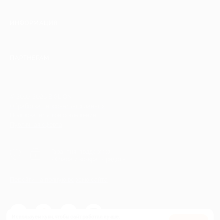
ИНФОРМАЦИЯ
ПАРТНЕРАМ
© 2010-2026 BIGLION
Обработка персональных данных
Пользовательское соглашение
Публичная оферта
Гарантия, поддержка
24 часа и возврат средств
Перейти на полную версию сайта
Используем куки, чтобы сайт работал лучше.