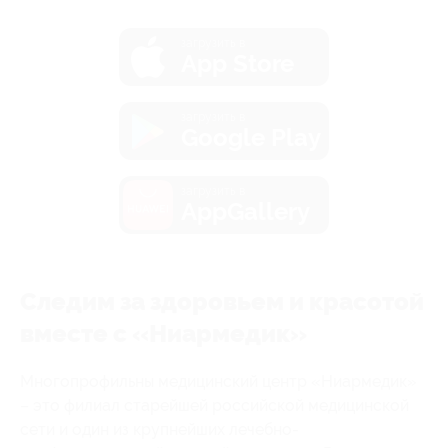
загрузить в
App Store
загрузить в
Google Play
загрузить в
AppGallery
Следим за здоровьем и красотой
вместе с «Ниармедик»
Многопрофильны медицинский центр «Ниармедик»
– это филиал старейшей российской медицинской
сети и один из крупнейших лечебно-