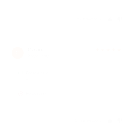
Отзыв полезен?
Оксана
★
★
★
★
★
О
2 года назад
Достоинства
-
Недостатки
-
Отзыв полезен?