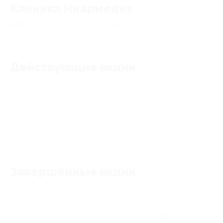
Клиника Ниармедик
4.89
★
★
★
★
★
820
отзывов
Действующие акции
Акции отсутствуют
Завершённые акции