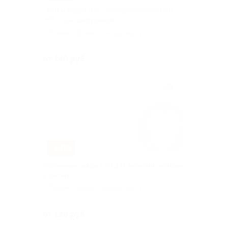
Прием педиатра, отоларинголога или
ЭКГ с расшифровкой
г. Рязань, Право-Лыбедская ул, д.
40
Куплено 3
от 140 руб.
–60%
Различные виды УЗИ для мужчин, женщин
и детей
г. Рязань, Право-Лыбедская ул,
д. 40
Куплено 157
от 128 руб.