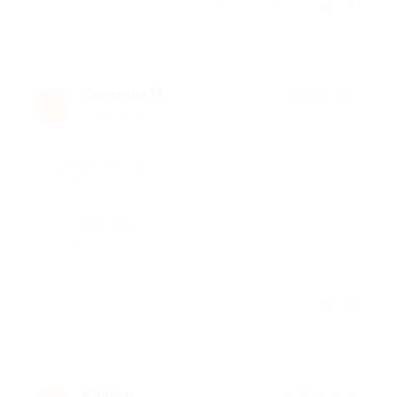
Отзыв полезен?
Светлана М.
★
★
★
★
★
С
2 года назад
Достоинства
-
Недостатки
-
Отзыв полезен?
Юлия А.
★
★
★
★
★