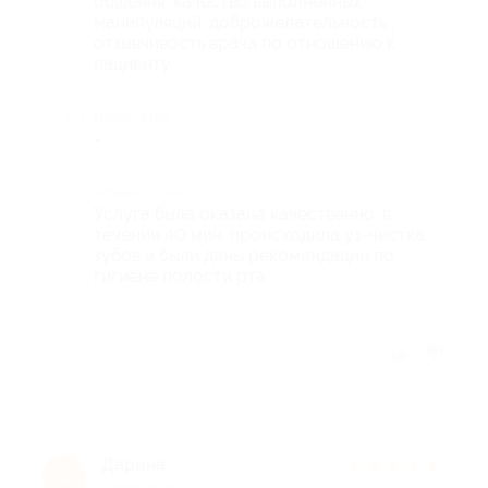
общения, качество выполненных
манипуляций, доброжелательность ,
отзывчивость врача по отношению к
пациенту
Недостатки
-
Комментарий
Услуга была оказана качественно, в
течении 40 мин. происходила уз-чистка
зубов и были даны рекомендации по
гигиене полости рта
Отзыв полезен?
Дарина
★
★
★
★
★
Д
2 года назад