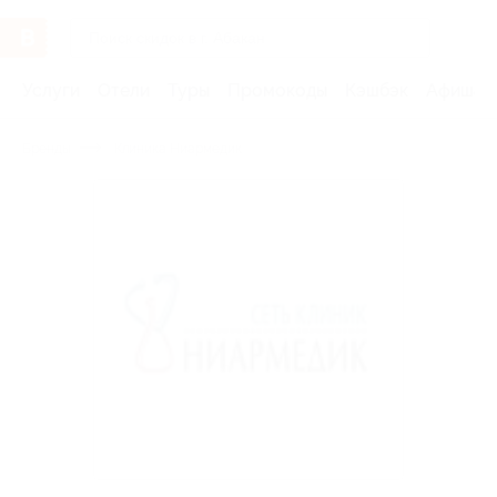
Услуги
Отели
Туры
Промокоды
Кэшбэк
Афиша 
Бренды
Клиника Ниармедик