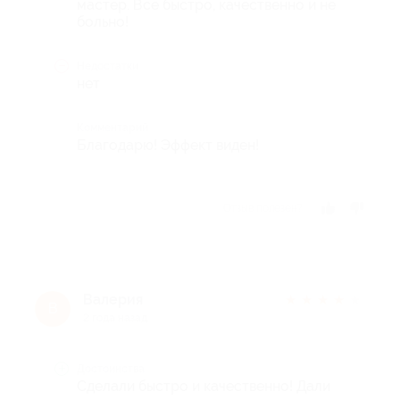
мастер. Все быстро, качественно и не
больно!
Недостатки
нет
Комментарий
Благодарю! Эффект виден!
Отзыв полезен?
Валерия
★
★
★
★
★
В
2 года назад
Достоинства
Сделали быстро и качественно! Дали