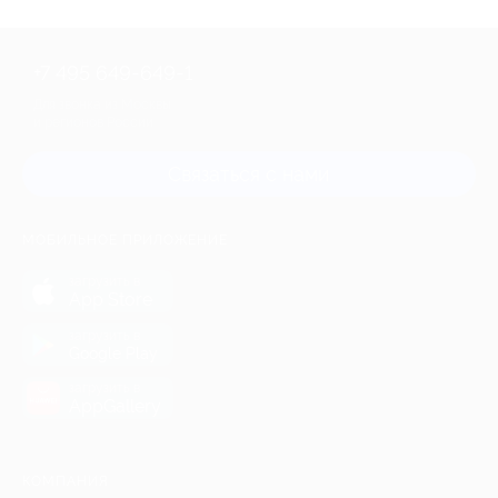
+7 495 649-649-1
Для звонка из Москвы
и регионов России
Связаться с нами
МОБИЛЬНОЕ ПРИЛОЖЕНИЕ
загрузить в
App Store
загрузить в
Google Play
загрузить в
AppGallery
КОМПАНИЯ