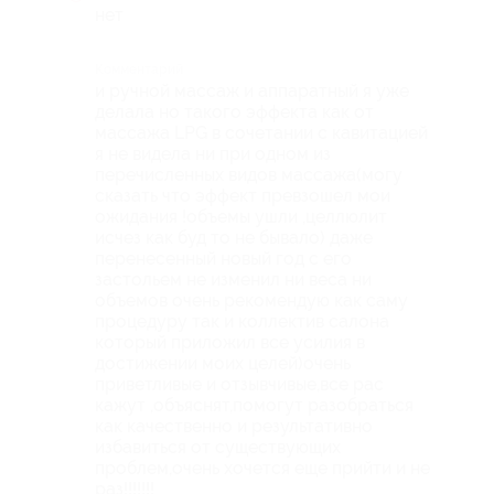
нет
Комментарий
и ручной массаж и аппаратный я уже
делала но такого эффекта как от
массажа LPG в сочетании с кавитацией
я не видела ни при одном из
перечисленных видов массажа(могу
сказать что эффект превзошел мои
ожидания !объемы ушли ,целлюлит
исчез как буд то не бывало) даже
перенесенный новый год с его
застольем не изменил ни веса ни
объемов очень рекомендую как саму
процедуру так и коллектив салона
который приложил все усилия в
достижении моих целей)очень
приветливые и отзывчивые,все рас
кажут ,объяснят,помогут разобраться
как качественно и результативно
избавиться от существующих
проблем,очень хочется еще прийти и не
раз!!!!!!!