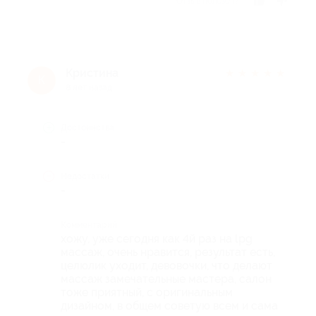
Отзыв полезен?
Кристина
★
★
★
★
★
К
8 лет назад
Достоинства
-
Недостатки
-
Комментарий
хожу, уже сегодня как 4й раз на lpg
массаж, очень нравится, результат есть,
целюлик уходит, девовочки, что делают
массаж замечательные мастера, салон
тоже приятный, с оригинальным
дизайном, в общем советую всем и сама