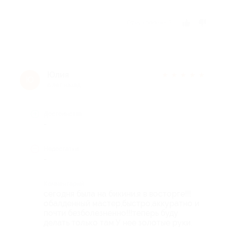
Отзыв полезен?
Юлия
★
★
★
★
★
Ю
8 лет назад
Достоинства
-
Недостатки
-
Комментарий
сегодня была на бикини,я в восторге!!!
обалденный мастер,быстро,аккуратно и
почти безболезненно!!!теперь буду
делать только там.У нее золотые руки.