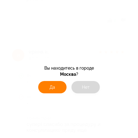
Отзыв полезен?
2
ирина и.
★
★
★
★
★
и
8 лет назад
Вы находитесь в городе
Москва
?
Достоинства
-
Да
Нет
Недостатки
-
Комментарий
супер) спасибо за процедуру и
консультацию) приду ещё