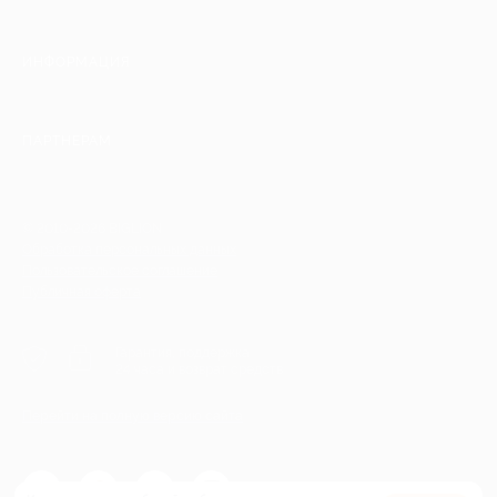
ИНФОРМАЦИЯ
ПАРТНЕРАМ
© 2010-2026 BIGLION
Обработка персональных данных
Пользовательское соглашение
Публичная оферта
Гарантия, поддержка
24 часа и возврат средств
Перейти на полную версию сайта