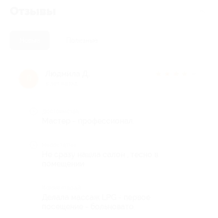
Отзывы
Новые
Полезные
Людмила Д.
★
★
★
★
★
Л
8 лет назад
Достоинства
Мастер - профессионал.
Недостатки
Не сразу нашла салон , тесно в
помещении
Комментарий
Делала массаж LPG - первое
посещение - больновато.