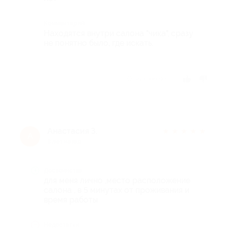
Комментарий
Находятся внутри салона "чика", сразу
не понятно было, где искать.
Отзыв полезен?
Анастасия З.
★
★
★
★
★
А
8 лет назад
Достоинства
для меня лично ,место расположение
салона , в 5 минутах от проживания и
время работы
Недостатки