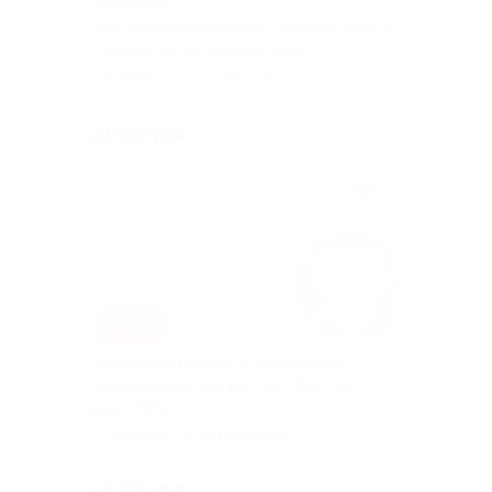
Прекрасная фигурка без усилий! 3 или 5
сеансов термотерапии тела
г. Тольятти, 70 лет Октября ул,
д. 31
Куплено 129
от 630 руб.
–70%
Альгинатная маска и аппаратный
лимфодренажный массаж области
вокруг глаз
г. Тольятти, 70 лет Октября ул, д.
31
Куплено 97
от 240 руб.