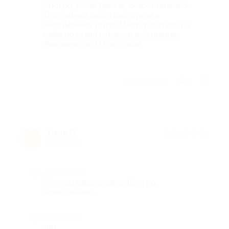
быстро, качественно, безболезненно.
Без лишних действий, суеты и
навязывания услуг. Мастер оставил о
себе положительное впечатление.
Рекомендую ! Приду ещё
Отзыв полезен?
1
Иван П.
★
★
★
★
★
И
8 лет назад
Достоинства
Мастер своего дела, быстро,
качественно.
Недостатки
нет