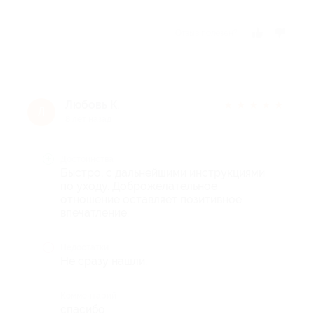
Отзыв полезен?
Любовь К.
★
★
★
★
★
Л
8 лет назад
Достоинства
Быстро, с дальнейшими инструкциями
по уходу. Доброжелательное
отношение оставляет позитивное
впечатление.
Недостатки
Не сразу нашли.
Комментарий
спасибо