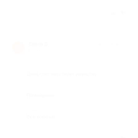
Отзыв полезен?
Елена В.
★
★
★
★
★
Е
8 лет назад
Достоинства
Цена соответствует качеству
Недостатки
Помещение
Комментарий
Все хорошо