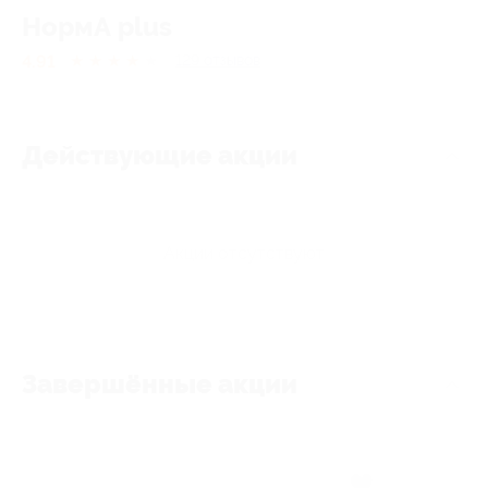
НормА plus
4.91
★
★
★
★
★
129
отзывов
Действующие акции
Акции отсутствуют
Завершённые акции