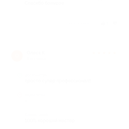
Спасибо большое.
Отзыв полезен?
1
Олеся К.
★
★
★
★
★
О
8 лет назад
Достоинства
просто супер профессионал!!
Недостатки
-
Комментарий
100% хороший мастер