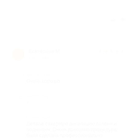
Отзыв полезен?
Екатерина М.
★
★
★
★
★
Е
8 лет назад
Достоинства
Очень хорошо
Недостатки
-
Комментарий
Делала сахарную депиляцию голени и
подмышек. Очень довольна!процедура
была сделана профессионально